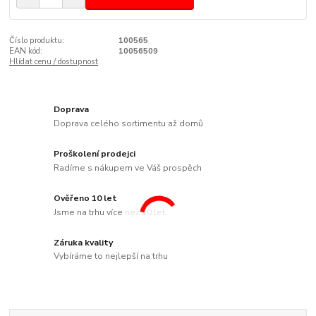
Číslo produktu:
100565
EAN kód:
10056509
Hlídat cenu / dostupnost
Doprava
Doprava celého sortimentu až domů
Proškolení prodejci
Radíme s nákupem ve Váš prospěch
Ověřeno 10 let
Jsme na trhu více než 10 let
Záruka kvality
Vybíráme to nejlepší na trhu