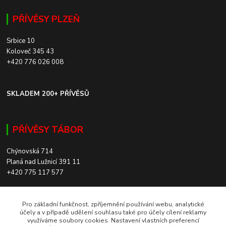
PŘÍVĚSY PLZEŇ
Srbice 10
Koloveč 345 43
+420 776 026 008
SKLADEM 200+ PŘÍVĚSŮ
PŘÍVĚSY TÁBOR
Chýnovská 714
Planá nad Lužnicí 391 11
+420 775 117 577
SKLADEM 200+ PŘÍVĚSŮ
Pro základní funkčnost, zpříjemnění používání webu, analytické
účely a v případě udělení souhlasu také pro účely cílení reklamy
využíváme soubory cookies. Nastavení vlastních preferencí