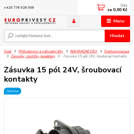
0
ks
+420 776 026 008
za
0,00 Kč
Menu
Hledat
Úvod
Příšlušenství a náhradní díly
NÁHRADNÍ DÍLY
Elektroinstalace
Zásuvky, zástrčky, konektory
Zásuvka 15 pól 24V, šroubovací kontakty
Zásuvka 15 pól 24V, šroubovací
kontakty
Novinka