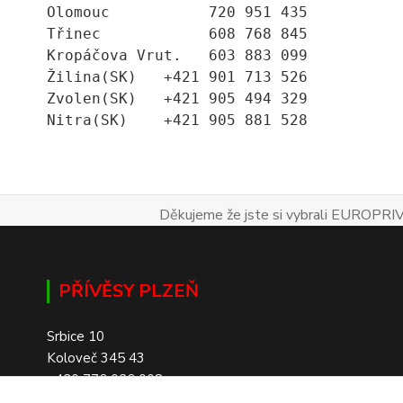
Olomouc           720 951 435
Třinec            608 768 845
Kropáčova Vrut.   603 883 099
Žilina(SK)   +421 901 713 526
Zvolen(SK)   +421 905 494 329
Nitra(SK)    +421 905 881 528
Děkujeme že jste si vybrali EUROPRIV
PŘÍVĚSY PLZEŇ
Srbice 10
Koloveč 345 43
+420 776 026 008