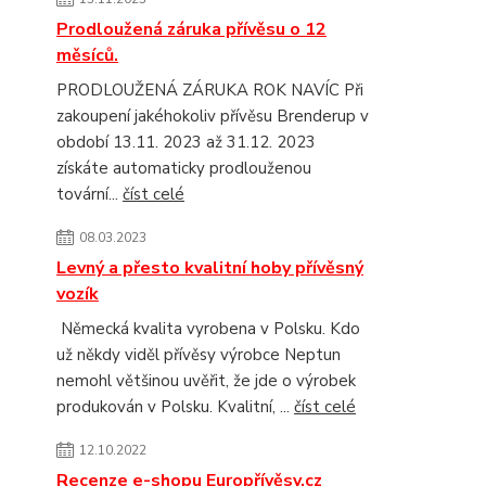
Prodloužená záruka přívěsu o 12
měsíců.
PRODLOUŽENÁ ZÁRUKA ROK NAVÍC Při
zakoupení jakéhokoliv přívěsu Brenderup v
období 13.11. 2023 až 31.12. 2023
získáte automaticky prodlouženou
tovární...
číst celé
08.03.2023
Levný a přesto kvalitní hoby přívěsný
vozík
Německá kvalita vyrobena v Polsku. Kdo
už někdy viděl přívěsy výrobce Neptun
nemohl většinou uvěřit, že jde o výrobek
produkován v Polsku. Kvalitní, ...
číst celé
12.10.2022
Recenze e-shopu Europřívěsy.cz