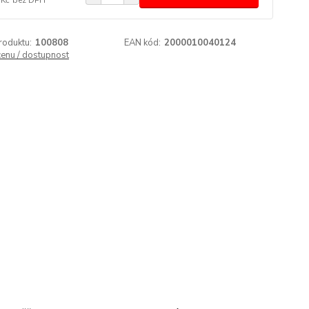
roduktu:
100808
EAN kód:
2000010040124
cenu / dostupnost