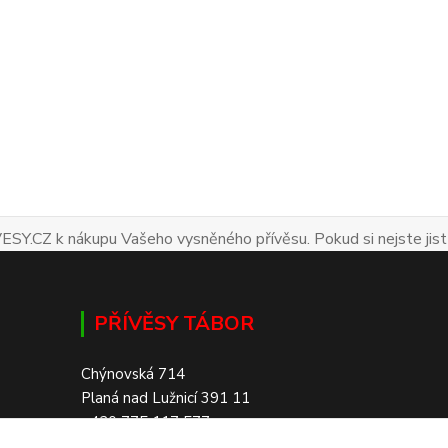
ESY.CZ k nákupu Vašeho vysněného přívěsu. Pokud si nejste jist
PŘÍVĚSY TÁBOR
Chýnovská 714
Planá nad Lužnicí 391 11
+420 775 117 577