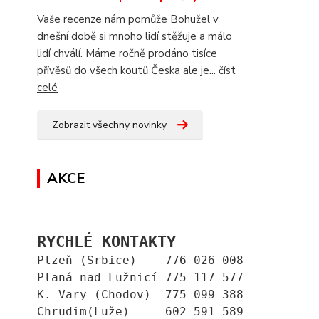
Vaše recenze nám pomůže Bohužel v
dnešní době si mnoho lidí stěžuje a málo
lidí chválí. Máme ročně prodáno tisíce
přívěsů do všech koutů Česka ale je...
číst
celé
Zobrazit všechny novinky
AKCE
RYCHLÉ KONTAKTY
Plzeň (Srbice)    776 026 008
Planá nad Lužnicí 775 117 577
K. Vary (Chodov)  775 099 388
Chrudim(Luže)     602 591 589