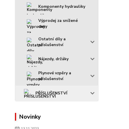
Komponenty hydrauliky
Výprodej za snížené
ceny
Ostatní díly a
příslušenství
Nájezdy, držáky
Plynové vzpěry a
příslušenství
PŘÍSLUŠENSTVÍ
Novinky
13.11.2023