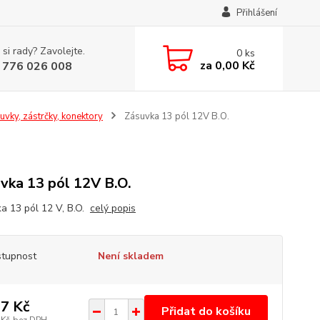
Přihlášení
 si rady? Zavolejte.
0
ks
za
0,00 Kč
 776 026 008
uvky, zástrčky, konektory
Zásuvka 13 pól 12V B.O.
vka 13 pól 12V B.O.
a 13 pól 12 V, B.O.
celý popis
tupnost
Není skladem
7 Kč
Přidat do košíku
 Kč
bez DPH