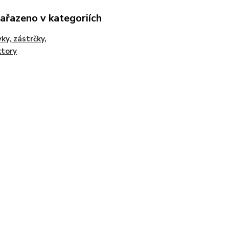
zařazeno v kategoriích
ky, zástrčky,
ktory