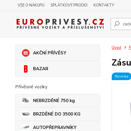
VŠE O NÁKUPU
SPLÁTKOVÝ PRODEJ
KONTAKTY
Úvod
P
AKČNÍ PŘÍVĚSY
Zásu
BAZAR
Novinka
Přívěsné vozíky
NEBRZDĚNÉ 750 kg
BRZDĚNÉ DO 3500 KG
AUTOPŘEPRAVNÍKY