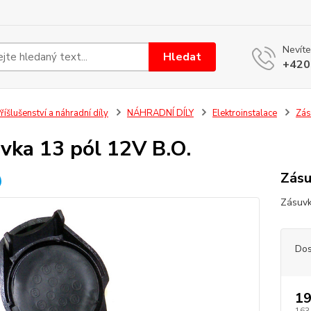
Nevíte
Hledat
+420
říšlušenství a náhradní díly
NÁHRADNÍ DÍLY
Elektroinstalace
Zás
vka 13 pól 12V B.O.
Zásu
Zásuvk
Dos
19
163