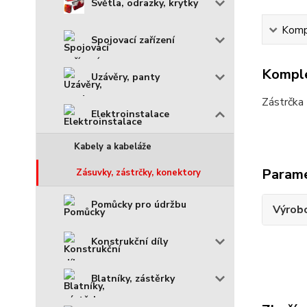
Světla, odrazky, krytky
Kompl
Spojovací zařízení
Komple
Uzávěry, panty
Zástrčka
Elektroinstalace
Kabely a kabeláže
Param
Zásuvky, zástrčky, konektory
Pomůcky pro údržbu
Výrob
Konstrukční díly
Blatníky, zástěrky