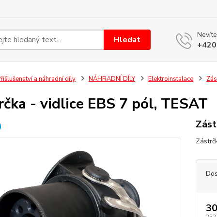
Nevíte
Hledat
+420
říšlušenství a náhradní díly
NÁHRADNÍ DÍLY
Elektroinstalace
Zás
rčka - vidlice EBS 7 pól, TESAT
Zást
Zástrč
Dos
30
252