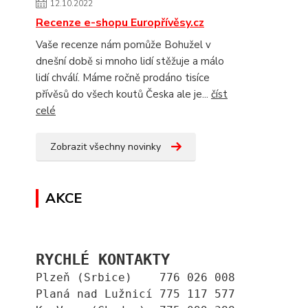
12.10.2022
Recenze e-shopu Europřívěsy.cz
Vaše recenze nám pomůže Bohužel v
dnešní době si mnoho lidí stěžuje a málo
lidí chválí. Máme ročně prodáno tisíce
přívěsů do všech koutů Česka ale je...
číst
celé
Zobrazit všechny novinky
AKCE
RYCHLÉ KONTAKTY
Plzeň (Srbice)    776 026 008
Planá nad Lužnicí 775 117 577