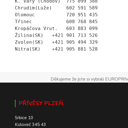
K. Vary (Chodov)  775 099 388
Chrudim(Luže)     602 591 589
Olomouc           720 951 435
Třinec            608 768 845
Kropáčova Vrut.   603 883 099
Žilina(SK)   +421 901 713 526
Zvolen(SK)   +421 905 494 329
Nitra(SK)    +421 905 881 528
Děkujeme že jste si vybrali EUROPRIV
PŘÍVĚSY PLZEŇ
Srbice 10
Koloveč 345 43