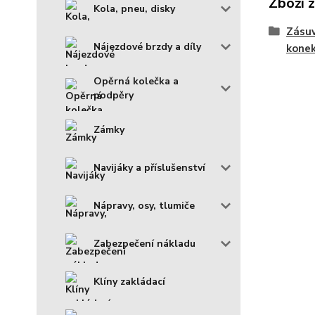
Zboží 
Kola, pneu, disky
Zásuv
Nájezdové brzdy a díly
kone
Opěrná kolečka a
podpěry
Zámky
Navijáky a příslušenství
Nápravy, osy, tlumiče
Zabezpečení nákladu
Klíny zakládací