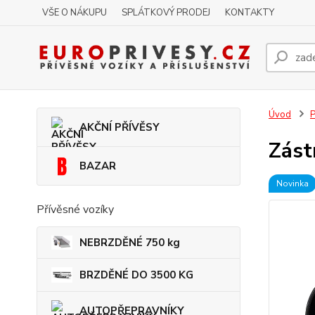
VŠE O NÁKUPU
SPLÁTKOVÝ PRODEJ
KONTAKTY
Úvod
P
AKČNÍ PŘÍVĚSY
Zást
BAZAR
Novinka
Přívěsné vozíky
NEBRZDĚNÉ 750 kg
BRZDĚNÉ DO 3500 KG
AUTOPŘEPRAVNÍKY