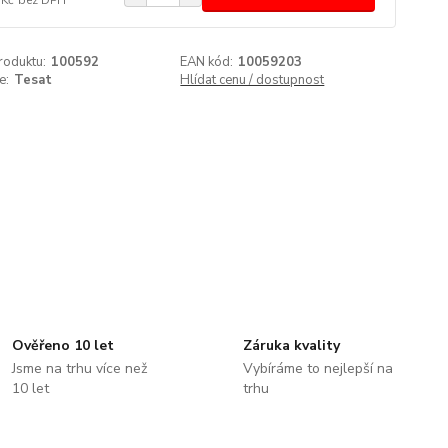
roduktu:
100592
EAN kód:
10059203
e:
Tesat
Hlídat cenu / dostupnost
Ověřeno 10 let
Záruka kvality
Jsme na trhu více než
Vybíráme to nejlepší na
10 let
trhu