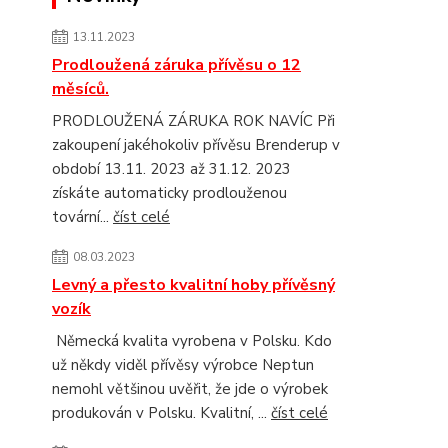
13.11.2023
Prodloužená záruka přívěsu o 12
měsíců.
PRODLOUŽENÁ ZÁRUKA ROK NAVÍC Při
zakoupení jakéhokoliv přívěsu Brenderup v
období 13.11. 2023 až 31.12. 2023
získáte automaticky prodlouženou
tovární...
číst celé
08.03.2023
Levný a přesto kvalitní hoby přívěsný
vozík
Německá kvalita vyrobena v Polsku. Kdo
už někdy viděl přívěsy výrobce Neptun
nemohl většinou uvěřit, že jde o výrobek
produkován v Polsku. Kvalitní, ...
číst celé