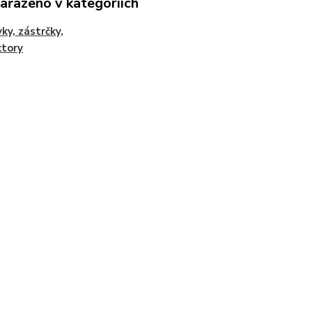
zařazeno v kategoriích
ky, zástrčky,
ktory