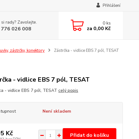
Přihlášení
 si rady? Zavolejte.
0
ks
za
0,00 Kč
 776 026 008
uvky, zástrčky, konektory
Zástrčka - vidlice EBS 7 pól, TESAT
rčka - vidlice EBS 7 pól, TESAT
ka - vidlice EBS 7 pól, TESAT
celý popis
tupnost
Není skladem
5 Kč
Přidat do košíku
 Kč
bez DPH