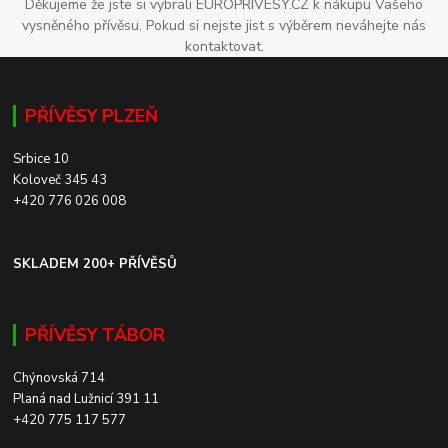
Děkujeme že jste si vybrali EUROPRIVESY.CZ k nákupu Vašeho
vysněného přívěsu. Pokud si nejste jist s výběrem neváhejte nás
kontaktovat.
PŘÍVĚSY PLZEŇ
Srbice 10
Koloveč 345 43
+420 776 026 008
SKLADEM 200+ PŘÍVĚSŮ
PŘÍVĚSY TÁBOR
Chýnovská 714
Planá nad Lužnicí 391 11
+420 775 117 577