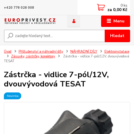
0
ks
+420 776 026 008
za
0,00 Kč
Menu
Hledat
Úvod
Příšlušenství a náhradní díly
NÁHRADNÍ DÍLY
Elektroinstalace
Zásuvky, zástrčky, konektory
Zástrčka - vidlice 7-pól/12V, dvouvývodová
TESAT
Zástrčka - vidlice 7-pól/12V,
dvouvývodová TESAT
Novinka