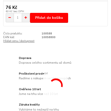
76 Kč
63 Kč
bez DPH
Přidat do košíku
Číslo produktu:
100588
EAN kód:
10058800
Hlídat cenu / dostupnost
Doprava
Doprava celého sortimentu až domů
Proškolení prodejci
Radíme s nákupem ve Váš prospěch
Ověřeno 10 let
Jsme na trhu více než 10 let
Záruka kvality
Vybíráme to nejlepší na trhu