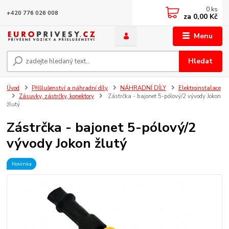
0
ks
+420 776 026 008
za
0,00 Kč
Menu
Hledat
Úvod
Příšlušenství a náhradní díly
NÁHRADNÍ DÍLY
Elektroinstalace
Zásuvky, zástrčky, konektory
Zástrčka - bajonet 5-pólový/2 vývody Jokon
žlutý
Zástrčka - bajonet 5-pólový/2
vývody Jokon žlutý
Novinka