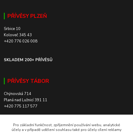
PŘÍVĚSY PLZEŇ
Srbice 10
Koloveč 345 43
+420 776 026 008
SKLADEM 200+ PŘÍVĚSŮ
PŘÍVĚSY TÁBOR
Chýnovská 714
Planá nad Lužnicí 391 11
+420 775 117 577
SKLADEM 200+ PŘÍVĚSŮ
Pro základní funkčnost, zpříjemnění používání webu, analytické
účely a v případě udělení souhlasu také pro účely cílení reklamy