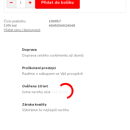
Přidat do košíku
Číslo produktu:
100057
EAN kód:
4045034024048
Hlídat cenu / dostupnost
Doprava
Doprava celého sortimentu až domů
Proškolení prodejci
Radíme s nákupem ve Váš prospěch
Ověřeno 10 let
Jsme na trhu více než 10 let
Záruka kvality
Vybíráme to nejlepší na trhu