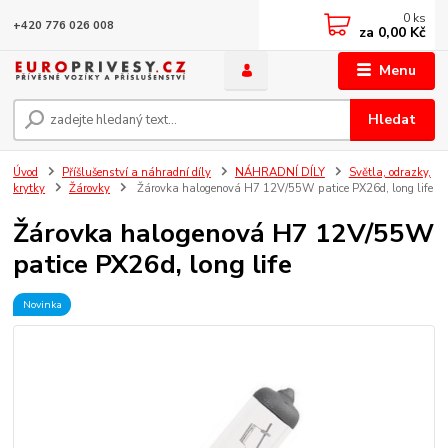
0
ks
+420 776 026 008
za
0,00 Kč
Menu
Hledat
Úvod
Příšlušenství a náhradní díly
NÁHRADNÍ DÍLY
Světla, odrazky,
krytky
Žárovky
Žárovka halogenová H7 12V/55W patice PX26d, long life
Žárovka halogenová H7 12V/55W
patice PX26d, long life
Novinka