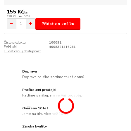
155 Kč
/
ks
128 Kč
bez DPH
Přidat do košíku
Číslo produktu:
100092
EAN kód:
4008321416261
Hlídat cenu / dostupnost
Doprava
Doprava celého sortimentu až domů
Proškolení prodejci
Radíme s nákupem ve Váš prospěch
Ověřeno 10 let
Jsme na trhu více než 10 let
Záruka kvality