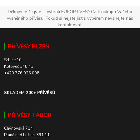
Děkujeme že jste si vybrali EUROPRIVESY.CZ k nákupu Vašeho
vysněného přívěsu. Pokud si nejste jist s výběrem neváhejte nás
kontaktovat.
PŘÍVĚSY PLZEŇ
Srbice 10
Koloveč 345 43
+420 776 026 008
SKLADEM 200+ PŘÍVĚSŮ
PŘÍVĚSY TÁBOR
Chýnovská 714
Planá nad Lužnicí 391 11