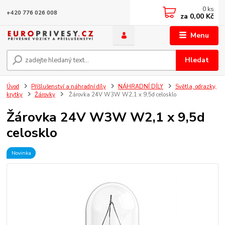
0
ks
+420 776 026 008
za
0,00 Kč
Menu
Hledat
Úvod
Příšlušenství a náhradní díly
NÁHRADNÍ DÍLY
Světla, odrazky,
krytky
Žárovky
Žárovka 24V W3W W2,1 x 9,5d celosklo
Žárovka 24V W3W W2,1 x 9,5d
celosklo
Novinka