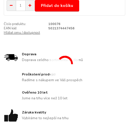
Přidat do košíku
Číslo produktu:
100076
EAN kód:
5021374447456
Hlídat cenu / dostupnost
Doprava
Doprava celého sortimentu až domů
Proškolení prodejci
Radíme s nákupem ve Váš prospěch
Ověřeno 10 let
Jsme na trhu více než 10 let
Záruka kvality
Vybíráme to nejlepší na trhu