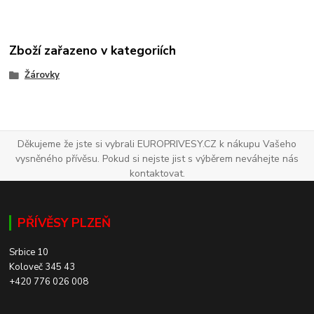
Zboží zařazeno v kategoriích
Žárovky
Děkujeme že jste si vybrali EUROPRIVESY.CZ k nákupu Vašeho
vysněného přívěsu. Pokud si nejste jist s výběrem neváhejte nás
kontaktovat.
PŘÍVĚSY PLZEŇ
Srbice 10
Koloveč 345 43
+420 776 026 008