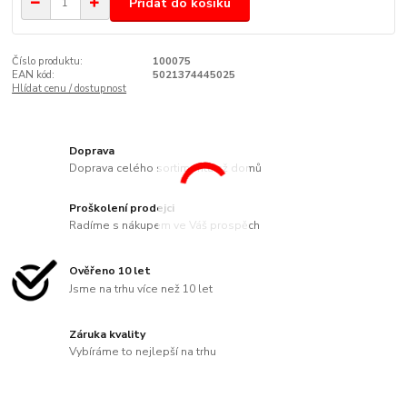
Přidat do košíku
Číslo produktu:
100075
EAN kód:
5021374445025
Hlídat cenu / dostupnost
Doprava
Doprava celého sortimentu až domů
Proškolení prodejci
Radíme s nákupem ve Váš prospěch
Ověřeno 10 let
Jsme na trhu více než 10 let
Záruka kvality
Vybíráme to nejlepší na trhu