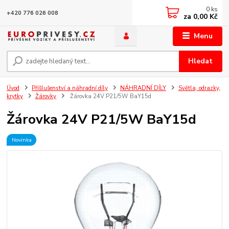
0
ks
+420 776 026 008
za
0,00 Kč
Menu
Hledat
Úvod
Příšlušenství a náhradní díly
NÁHRADNÍ DÍLY
Světla, odrazky,
krytky
Žárovky
Žárovka 24V P21/5W BaY15d
Žárovka 24V P21/5W BaY15d
Novinka