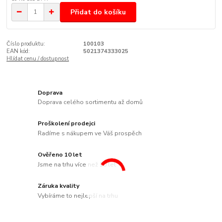
Přidat do košíku
Číslo produktu:
100103
EAN kód:
5021374333025
Hlídat cenu / dostupnost
Doprava
Doprava celého sortimentu až domů
Proškolení prodejci
Radíme s nákupem ve Váš prospěch
Ověřeno 10 let
Jsme na trhu více než 10 let
Záruka kvality
Vybíráme to nejlepší na trhu