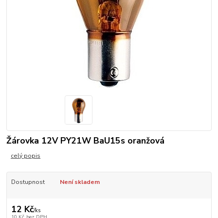
Žárovka 12V PY21W BaU15s oranžová
celý popis
Dostupnost
Není skladem
12 Kč
/
ks
10 Kč
bez DPH