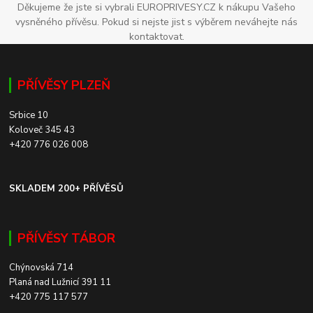
Děkujeme že jste si vybrali EUROPRIVESY.CZ k nákupu Vašeho
vysněného přívěsu. Pokud si nejste jist s výběrem neváhejte nás
kontaktovat.
PŘÍVĚSY PLZEŇ
Srbice 10
Koloveč 345 43
+420 776 026 008
SKLADEM 200+ PŘÍVĚSŮ
PŘÍVĚSY TÁBOR
Chýnovská 714
Planá nad Lužnicí 391 11
+420 775 117 577