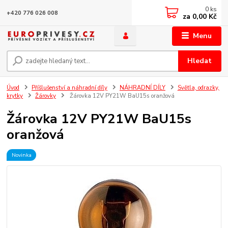
0
ks
+420 776 026 008
za
0,00 Kč
Menu
Hledat
Úvod
Příšlušenství a náhradní díly
NÁHRADNÍ DÍLY
Světla, odrazky,
krytky
Žárovky
Žárovka 12V PY21W BaU15s oranžová
Žárovka 12V PY21W BaU15s
oranžová
Novinka