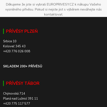
Děkujeme že jste si vybrali EUROPRIVESY.CZ k nákupu Vašeho
vysněného přívěsu. Pokud si nejste jist s výběrem neváhejte nás
kontaktovat.
PŘÍVĚSY PLZEŇ
Srbice 10
Koloveč 345 43
+420 776 026 008
SKLADEM 200+ PŘÍVĚSŮ
PŘÍVĚSY TÁBOR
Chýnovská 714
Planá nad Lužnicí 391 11
+420 775 117 577