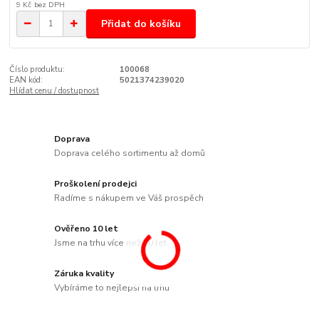
9 Kč
bez DPH
Přidat do košíku
Číslo produktu:
100068
EAN kód:
5021374239020
Hlídat cenu / dostupnost
Doprava
Doprava celého sortimentu až domů
Proškolení prodejci
Radíme s nákupem ve Váš prospěch
Ověřeno 10 let
Jsme na trhu více než 10 let
Záruka kvality
Vybíráme to nejlepší na trhu