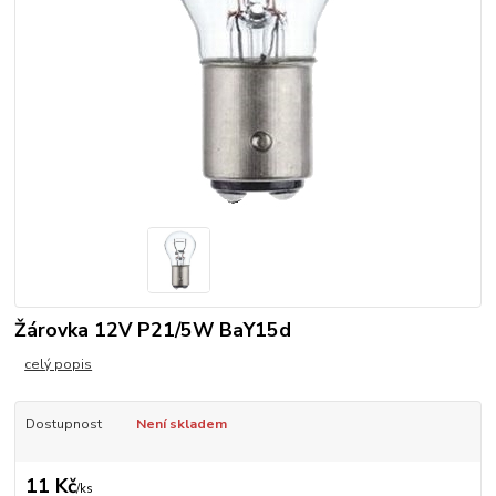
Žárovka 12V P21/5W BaY15d
celý popis
Dostupnost
Není skladem
11 Kč
/
ks