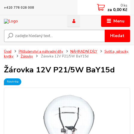
0
ks
+420 776 026 008
za
0,00 Kč
Menu
Hledat
Úvod
Příšlušenství a náhradní díly
NÁHRADNÍ DÍLY
Světla, odrazky,
krytky
Žárovky
Žárovka 12V P21/5W BaY15d
Žárovka 12V P21/5W BaY15d
Novinka