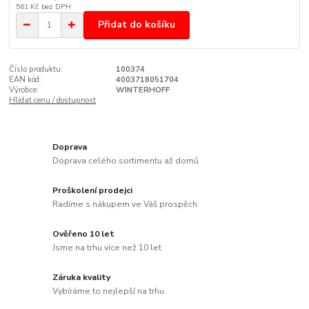
561 Kč
bez DPH
Přidat do košíku
Číslo produktu:
100374
EAN kód:
4003718051704
Výrobce:
WINTERHOFF
Hlídat cenu / dostupnost
Doprava
Doprava celého sortimentu až domů
Proškolení prodejci
Radíme s nákupem ve Váš prospěch
Ověřeno 10 let
Jsme na trhu více než 10 let
Záruka kvality
Vybíráme to nejlepší na trhu