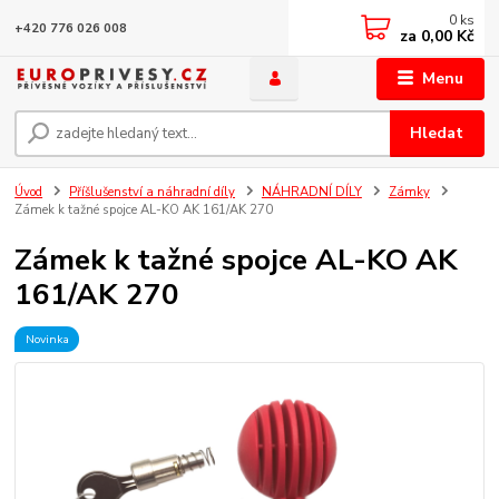
0
ks
+420 776 026 008
za
0,00 Kč
Menu
Hledat
Úvod
Příšlušenství a náhradní díly
NÁHRADNÍ DÍLY
Zámky
Zámek k tažné spojce AL-KO AK 161/AK 270
Zámek k tažné spojce AL-KO AK
161/AK 270
Novinka