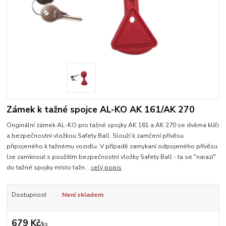
Zámek k tažné spojce AL-KO AK 161/AK 270
Originální zámek AL-KO pro tažné spojky AK 161 a AK 270 se dvěma klíči
a bezpečnostní vložkou Safety Ball. Slouží k zamčení přívěsu
připojeného k tažnému vozidlu. V případě zamykaní odpojeného přívěsu
lze zamknout s použitím bezpečnostní vložky Safety Ball - ta se "narazí"
do tažné spojky místo tažn...
celý popis
Dostupnost
Není skladem
679 Kč
/
ks