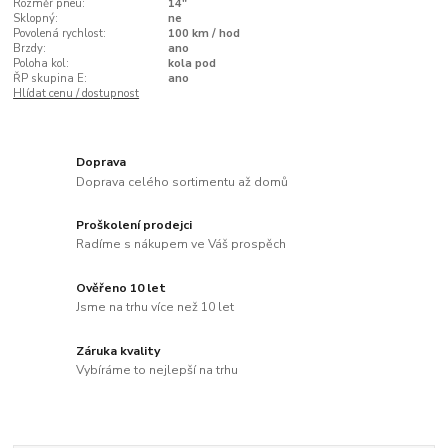
Rozměr pneu:
14"
Sklopný:
ne
Povolená rychlost:
100 km / hod
Brzdy:
ano
Poloha kol:
kola pod
ŘP skupina E:
ano
Hlídat cenu / dostupnost
Doprava
Doprava celého sortimentu až domů
Proškolení prodejci
Radíme s nákupem ve Váš prospěch
Ověřeno 10 let
Jsme na trhu více než 10 let
Záruka kvality
Vybíráme to nejlepší na trhu