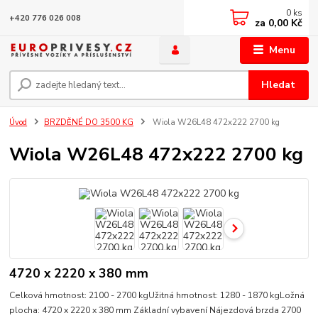
0
ks
+420 776 026 008
za
0,00 Kč
Menu
Hledat
Úvod
BRZDĚNÉ DO 3500 KG
Wiola W26L48 472x222 2700 kg
Wiola W26L48 472x222 2700 kg
4720 x 2220 x 380 mm
Celková hmotnost: 2100 - 2700 kgUžitná hmotnost: 1280 - 1870 kgLožná
plocha: 4720 x 2220 x 380 mm Základní vybavení Nájezdová brzda 2700