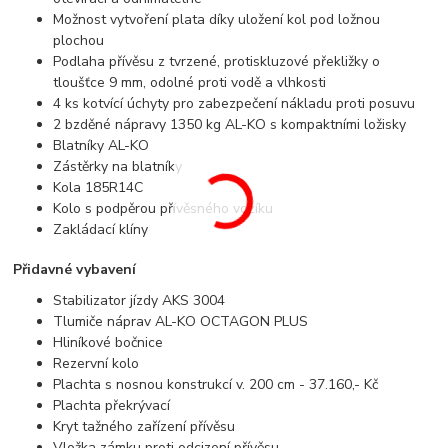
Možnost vytvoření plata díky uložení kol pod ložnou
plochou
Podlaha přívěsu z tvrzené, protiskluzové překližky o
tloušťce 9 mm, odolné proti vodě a vlhkosti
4 ks kotvící úchyty pro zabezpečení nákladu proti posuvu
2 bzděné nápravy 1350 kg AL-KO s kompaktními ložisky
Blatníky AL-KO
Zástěrky na blatníky
Kola 185R14C
Kolo s podpěrou
přívěsného vozíku
Zakládací klíny
Přidavné vybavení
Stabilizator jízdy AKS 3004
Tlumiče náprav AL-KO OCTAGON PLUS
Hliníkové bočnice
Rezervní kolo
Plachta s nosnou konstrukcí v. 200 cm - 37.160,- Kč
Plachta překrývací
Kryt tažného zařízení
přívěsu
Vložka zámku proti odcizení
přívěsu