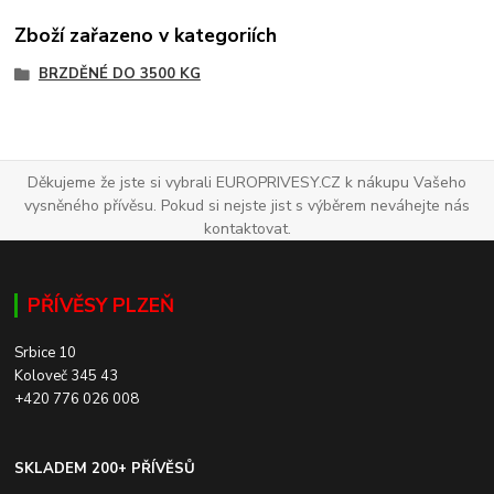
Zboží zařazeno v kategoriích
BRZDĚNÉ DO 3500 KG
Děkujeme že jste si vybrali EUROPRIVESY.CZ k nákupu Vašeho
vysněného přívěsu. Pokud si nejste jist s výběrem neváhejte nás
kontaktovat.
PŘÍVĚSY PLZEŇ
Srbice 10
Koloveč 345 43
+420 776 026 008
SKLADEM 200+ PŘÍVĚSŮ