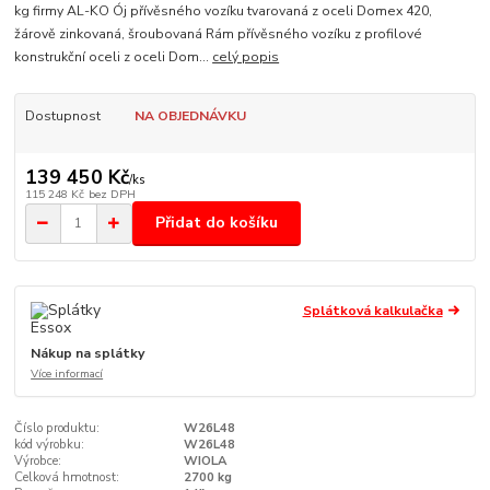
kg firmy AL-KO Ój přívěsného vozíku tvarovaná z oceli Domex 420,
žárově zinkovaná, šroubovaná Rám přívěsného vozíku z profilové
konstrukční oceli z oceli Dom...
celý popis
Dostupnost
NA OBJEDNÁVKU
139 450 Kč
/
ks
115 248 Kč
bez DPH
Přidat do košíku
Splátková kalkulačka
Nákup na splátky
Více informací
Číslo produktu:
W26L48
kód výrobku:
W26L48
Výrobce:
WIOLA
Celková hmotnost:
2700 kg