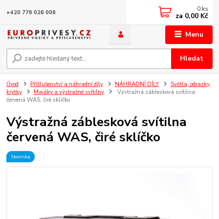
0
ks
+420 776 026 008
za
0,00 Kč
Menu
Hledat
Úvod
Příšlušenství a náhradní díly
NÁHRADNÍ DÍLY
Světla, odrazky,
krytky
Majáky a výstražné svítilny
Výstražná záblesková svítilna
červená WAS, čiré sklíčko
Výstražná záblesková svítilna
červená WAS, čiré sklíčko
Novinka