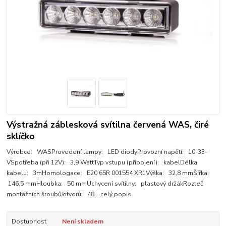
Výstražná záblesková svítilna červená WAS, čiré
sklíčko
Výrobce: WASProvedení lampy: LED diodyProvozní napětí: 10-33-
VSpotřeba (při 12V): 3,9 WattTyp vstupu (připojení): kabelDélka
kabelu: 3mHomologace: E20 65R 001554 XR1Výška: 32,8 mmŠířka:
146,5 mmHloubka: 50 mmUchycení svítilny: plastový držákRozteč
montážních šroubů/otvorů: 48...
celý popis
Dostupnost
Není skladem