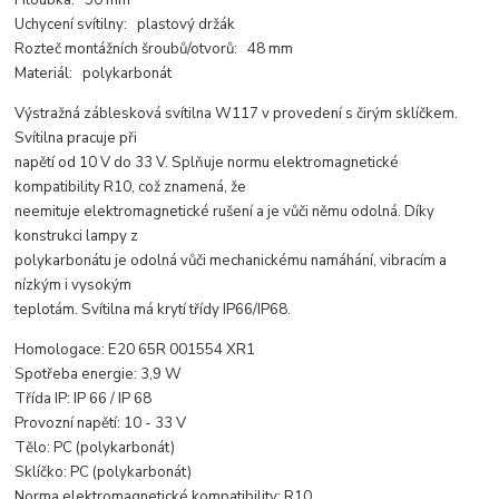
Hloubka: 50 mm
Uchycení svítilny: plastový držák
Rozteč montážních šroubů/otvorů: 48 mm
Materiál: polykarbonát
Výstražná záblesková svítilna W117 v provedení s čirým sklíčkem.
Svítilna pracuje při
napětí od 10 V do 33 V. Splňuje normu elektromagnetické
kompatibility R10, což znamená, že
neemituje elektromagnetické rušení a je vůči němu odolná. Díky
konstrukci lampy z
polykarbonátu je odolná vůči mechanickému namáhání, vibracím a
nízkým i vysokým
teplotám. Svítilna má krytí třídy IP66/IP68.
Homologace: E20 65R 001554 XR1
Spotřeba energie: 3,9 W
Třída IP: IP 66 / IP 68
Provozní napětí: 10 - 33 V
Tělo: PC (polykarbonát)
Sklíčko: PC (polykarbonát)
Norma elektromagnetické kompatibility: R10