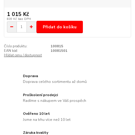
1 015 Kč
839 Kč
bez DPH
Přidat do košíku
Číslo produktu:
100815
EAN kód:
10081501
Hlídat cenu / dostupnost
Doprava
Doprava celého sortimentu až domů
Proškolení prodejci
Radíme s nákupem ve Váš prospěch
Ověřeno 10 let
Jsme na trhu více než 10 let
Záruka kvality