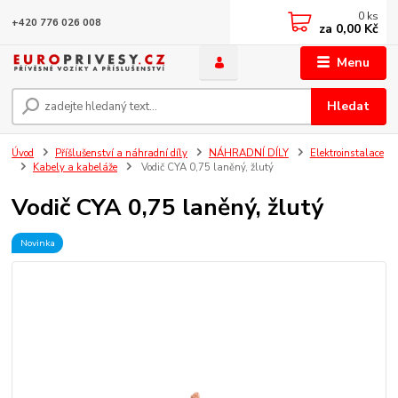
0
ks
+420 776 026 008
za
0,00 Kč
Menu
Hledat
Úvod
Příšlušenství a náhradní díly
NÁHRADNÍ DÍLY
Elektroinstalace
Kabely a kabeláže
Vodič CYA 0,75 laněný, žlutý
Vodič CYA 0,75 laněný, žlutý
Novinka