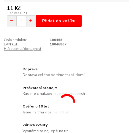
11 Kč
9 Kč
bez DPH
Přidat do košíku
Číslo produktu:
100468
EAN kód:
10046807
Hlídat cenu / dostupnost
Doprava
Doprava celého sortimentu až domů
Proškolení prodejci
Radíme s nákupem ve Váš prospěch
Ověřeno 10 let
Jsme na trhu více než 10 let
Záruka kvality
Vybíráme to nejlepší na trhu