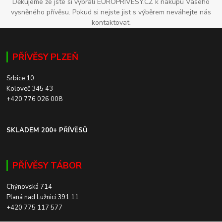
Děkujeme že jste si vybrali EUROPRIVESY.CZ k nákupu Vašeho
vysněného přívěsu. Pokud si nejste jist s výběrem neváhejte nás
kontaktovat.
PŘÍVĚSY PLZEŇ
Srbice 10
Koloveč 345 43
+420 776 026 008
SKLADEM 200+ PŘÍVĚSŮ
PŘÍVĚSY TÁBOR
Chýnovská 714
Planá nad Lužnicí 391 11
+420 775 117 577