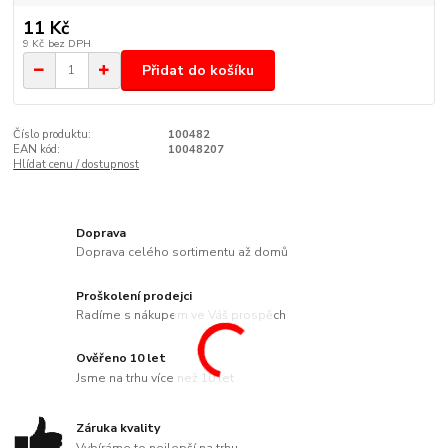
11 Kč
9 Kč
bez DPH
Přidat do košíku
Číslo produktu:
100482
EAN kód:
10048207
Hlídat cenu / dostupnost
Doprava
Doprava celého sortimentu až domů
Proškolení prodejci
Radíme s nákupem ve Váš prospěch
Ověřeno 10 let
Jsme na trhu více než 10 let
Záruka kvality
Vybíráme to nejlepší na trhu