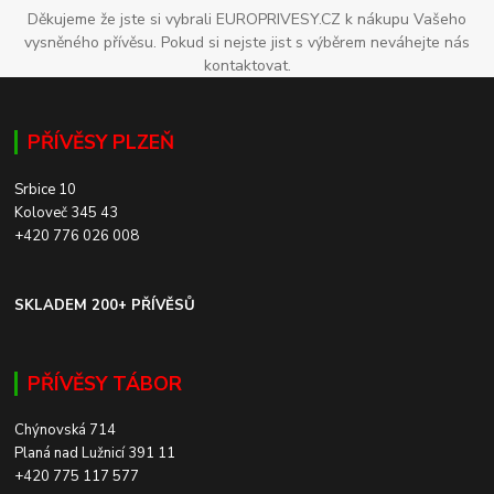
Děkujeme že jste si vybrali EUROPRIVESY.CZ k nákupu Vašeho
vysněného přívěsu. Pokud si nejste jist s výběrem neváhejte nás
kontaktovat.
PŘÍVĚSY PLZEŇ
Srbice 10
Koloveč 345 43
+420 776 026 008
SKLADEM 200+ PŘÍVĚSŮ
PŘÍVĚSY TÁBOR
Chýnovská 714
Planá nad Lužnicí 391 11
+420 775 117 577