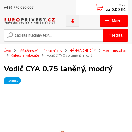
0
ks
+420 776 026 008
za
0,00 Kč
Menu
Hledat
Úvod
Příšlušenství a náhradní díly
NÁHRADNÍ DÍLY
Elektroinstalace
Kabely a kabeláže
Vodič CYA 0,75 laněný, modrý
Vodič CYA 0,75 laněný, modrý
Novinka