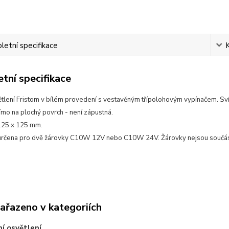
etní specifikace
tní specifikace
větlení Fristom v bílém provedení s vestavěným třípolohovým vypínačem. Sví
ímo na plochý povrch - není zápustná.
125 x 125 mm.
e určena pro dvě žárovky C10W 12V nebo C10W 24V. Žárovky nejsou součást
zařazeno v kategoriích
ní osvětlení