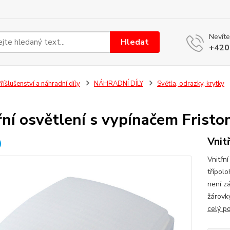
Nevíte
Hledat
+420
říšlušenství a náhradní díly
NÁHRADNÍ DÍLY
Světla, odrazky, krytky
řní osvětlení s vypínačem Frist
Vnit
Vnitřn
třípol
není z
žárovk
celý p