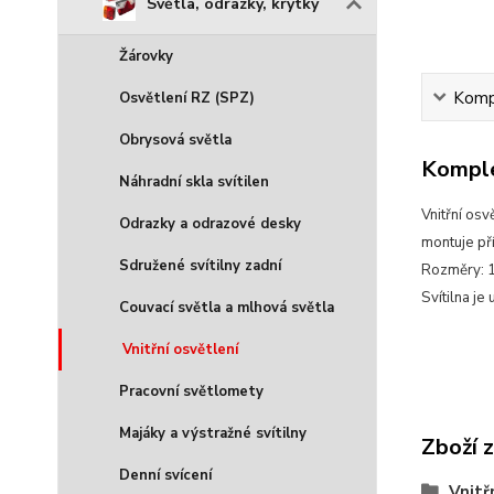
Světla, odrazky, krytky
Žárovky
Kompl
Osvětlení RZ (SPZ)
Obrysová světla
Komple
Náhradní skla svítilen
Vnitřní os
Odrazky a odrazové desky
montuje př
Sdružené svítilny zadní
Rozměry: 
Svítilna j
Couvací světla a mlhová světla
Vnitřní osvětlení
Pracovní světlomety
Majáky a výstražné svítilny
Zboží 
Denní svícení
Vnitř