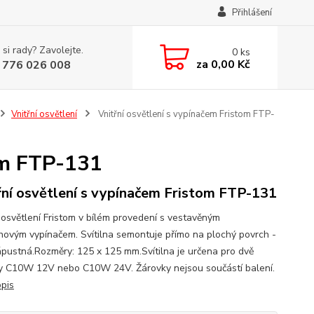
Přihlášení
 si rady? Zavolejte.
0
ks
za
0,00 Kč
 776 026 008
Vnitřní osvětlení
Vnitřní osvětlení s vypínačem Fristom FTP-
om FTP-131
řní osvětlení s vypínačem Fristom FTP-131
í osvětlení Fristom v bílém provedení s vestavěným
ohovým vypínačem. Svítilna semontuje přímo na plochý povrch -
ápustná.Rozměry: 125 x 125 mm.Svítilna je určena pro dvě
y C10W 12V nebo C10W 24V. Žárovky nejsou součástí balení.
opis