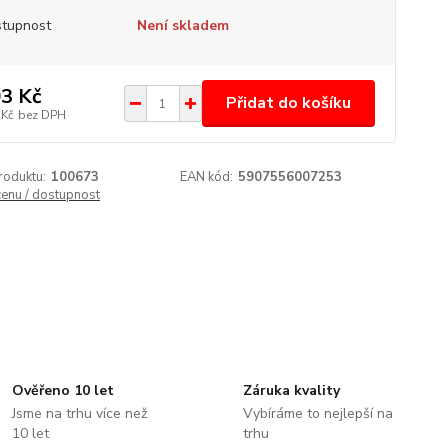
tupnost
Není skladem
3 Kč
Přidat do košíku
 Kč
bez DPH
roduktu:
100673
EAN kód:
5907556007253
cenu / dostupnost
Ověřeno 10 let
Záruka kvality
Jsme na trhu více než
Vybíráme to nejlepší na
10 let
trhu