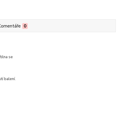
Komentáře
0
tilna se
í balení.