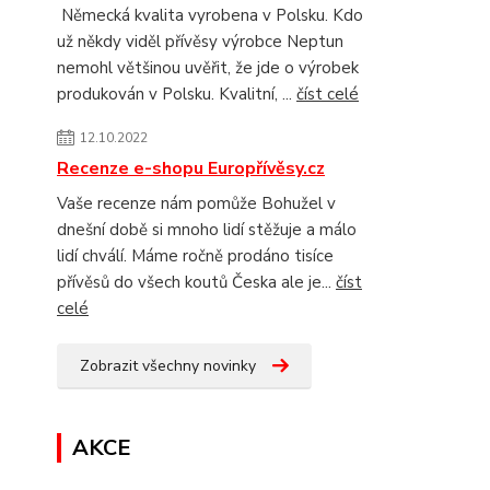
Německá kvalita vyrobena v Polsku. Kdo
už někdy viděl přívěsy výrobce Neptun
nemohl většinou uvěřit, že jde o výrobek
produkován v Polsku. Kvalitní, ...
číst celé
12.10.2022
Recenze e-shopu Europřívěsy.cz
Vaše recenze nám pomůže Bohužel v
dnešní době si mnoho lidí stěžuje a málo
lidí chválí. Máme ročně prodáno tisíce
přívěsů do všech koutů Česka ale je...
číst
celé
Zobrazit všechny novinky
AKCE