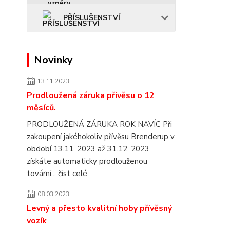
PŘÍSLUŠENSTVÍ
Novinky
13.11.2023
Prodloužená záruka přívěsu o 12
měsíců.
PRODLOUŽENÁ ZÁRUKA ROK NAVÍC Při
zakoupení jakéhokoliv přívěsu Brenderup v
období 13.11. 2023 až 31.12. 2023
získáte automaticky prodlouženou
tovární...
číst celé
08.03.2023
Levný a přesto kvalitní hoby přívěsný
vozík