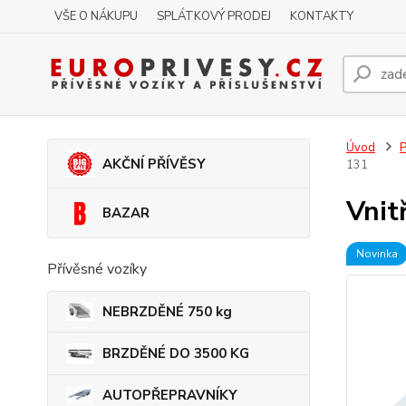
VŠE O NÁKUPU
SPLÁTKOVÝ PRODEJ
KONTAKTY
Úvod
P
AKČNÍ PŘÍVĚSY
131
Vnit
BAZAR
Novinka
Přívěsné vozíky
NEBRZDĚNÉ 750 kg
BRZDĚNÉ DO 3500 KG
AUTOPŘEPRAVNÍKY