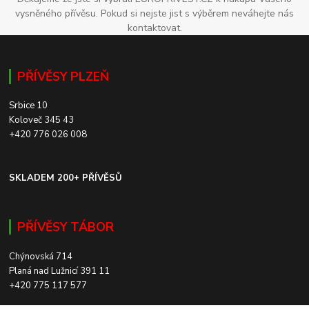
vysněného přívěsu. Pokud si nejste jist s výběrem neváhejte nás
kontaktovat.
PŘÍVĚSY PLZEŇ
Srbice 10
Koloveč 345 43
+420 776 026 008
SKLADEM 200+ PŘÍVĚSŮ
PŘÍVĚSY TÁBOR
Chýnovská 714
Planá nad Lužnicí 391 11
+420 775 117 577