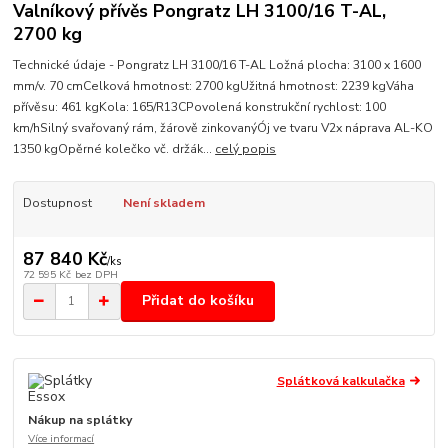
Valníkový přívěs Pongratz LH 3100/16 T-AL,
2700 kg
Technické údaje - Pongratz LH 3100/16 T-AL Ložná plocha: 3100 x 1600
mm/v. 70 cmCelková hmotnost: 2700 kgUžitná hmotnost: 2239 kgVáha
přívěsu: 461 kgKola: 165/R13CPovolená konstrukční rychlost: 100
km/hSilný svařovaný rám, žárově zinkovanýÓj ve tvaru V2x náprava AL-KO
1350 kgOpěrné kolečko vč. držák...
celý popis
Dostupnost
Není skladem
87 840 Kč
/
ks
72 595 Kč
bez DPH
Přidat do košíku
Splátková kalkulačka
Nákup na splátky
Více informací