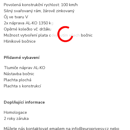
Povolená konstrukční rychlost: 100 km/h
Silný svařovaný rám, žárově zinkovaný
Ój ve tvaru V
2x náprava AL-KO 1350 kg
Opěrné kolečko vč. držáku
Možnost vytvoření plata odejmutím všech bočnic
Hliníkové bočnice
Přídavné vybavení
Tlumiče náprav AL-KO
Nástavba bočnic
Plachta plochá
Plachta s konstrukcí
Doplňující informace
Homologace
2 roky záruka
Můžete nás kontaktovat emailem na info@europrivesy.cz nebo