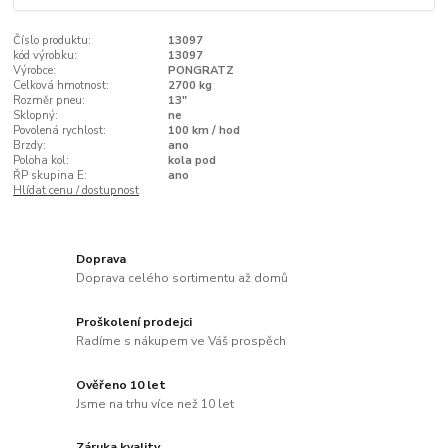
Číslo produktu:
13097
kód výrobku:
13097
Výrobce:
PONGRATZ
Celková hmotnost:
2700 kg
Rozměr pneu:
13"
Sklopný:
ne
Povolená rychlost:
100 km / hod
Brzdy:
ano
Poloha kol:
kola pod
ŘP skupina E:
ano
Hlídat cenu / dostupnost
Doprava
Doprava celého sortimentu až domů
Proškolení prodejci
Radíme s nákupem ve Váš prospěch
Ověřeno 10 let
Jsme na trhu více než 10 let
Záruka kvality