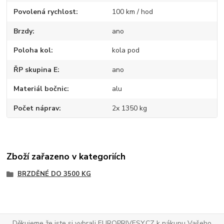
Povolená rychlost
100 km / hod
Brzdy
ano
Poloha kol
kola pod
ŘP skupina E
ano
Materiál bočnic
alu
Počet náprav
2x 1350 kg
Zboží zařazeno v kategoriích
BRZDĚNÉ DO 3500 KG
Děkujeme že jste si vybrali EUROPRIVESY.CZ k nákupu Vašeho