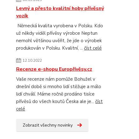
Levný a přesto kvalitní hoby přívěsný
vozík
Německá kvalita vyrobena v Polsku. Kdo
už někdy viděl přívěsy výrobce Neptun
nemohl většinou uvěřit, že jde o výrobek
produkován v Polsku. Kvalitní, ...
číst celé
12.10.2022
Recenze e-shopu Europřívěsy.cz
Vaše recenze nám pomůže Bohužel v
dnešní době si mnoho lidí stěžuje a málo
lidí chválí. Máme ročně prodáno tisíce
přívěsů do všech koutů Česka ale je...
číst
celé
Zobrazit všechny novinky