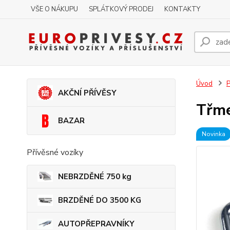
VŠE O NÁKUPU
SPLÁTKOVÝ PRODEJ
KONTAKTY
Úvod
P
AKČNÍ PŘÍVĚSY
Třm
BAZAR
Novinka
Přívěsné vozíky
NEBRZDĚNÉ 750 kg
BRZDĚNÉ DO 3500 KG
AUTOPŘEPRAVNÍKY