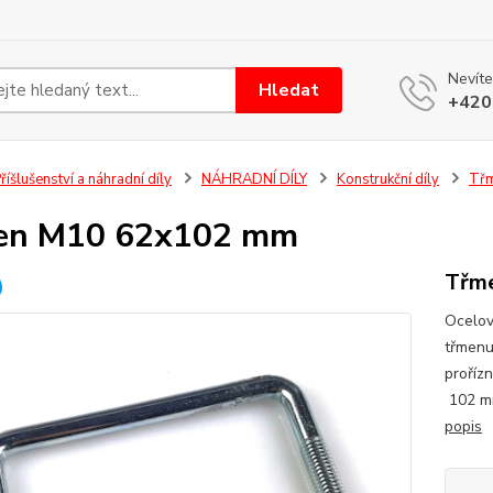
Nevíte
Hledat
+420
říšlušenství a náhradní díly
NÁHRADNÍ DÍLY
Konstrukční díly
Třm
en M10 62x102 mm
Třm
Ocelov
třmenu 
proříz
102 m
popis