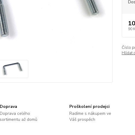
Dos
10
90 
Číslo p
Hlídat 
Doprava
Proškolení prodejci
Doprava celého
Radíme s nákupem ve
sortimentu až domů
Váš prospěch