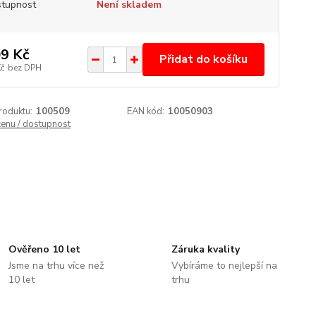
tupnost
Není skladem
9 Kč
Přidat do košíku
Kč
bez DPH
roduktu:
100509
EAN kód:
10050903
cenu / dostupnost
Ověřeno 10 let
Záruka kvality
Jsme na trhu více než
Vybíráme to nejlepší na
10 let
trhu