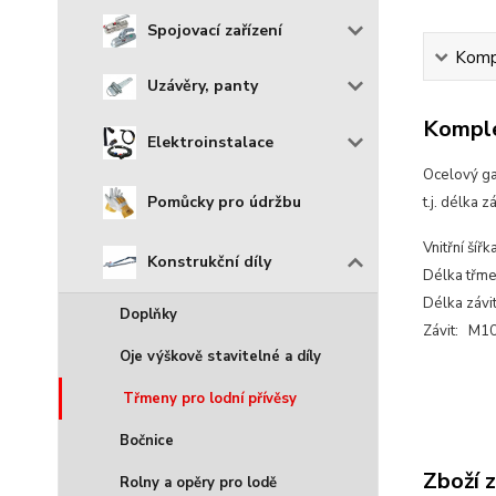
Spojovací zařízení
Kompl
Uzávěry, panty
Komple
Elektroinstalace
Ocelový ga
Pomůcky pro údržbu
t.j. délka 
Vnitřní ší
Konstrukční díly
Délka třm
Délka záv
Doplňky
Závit: M1
Oje výškově stavitelné a díly
Třmeny pro lodní přívěsy
Bočnice
Zboží 
Rolny a opěry pro lodě