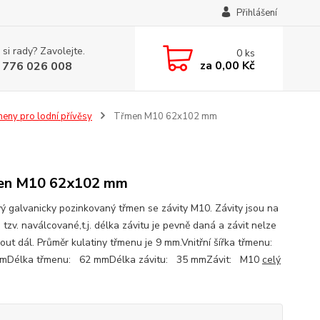
Přihlášení
 si rady? Zavolejte.
0
ks
za
0,00 Kč
 776 026 008
eny pro lodní přívěsy
Třmen M10 62x102 mm
en M10 62x102 mm
ý galvanicky pozinkovaný třmen se závity M10. Závity jsou na
tzv. naválcované,t.j. délka závitu je pevně daná a závit nelze
nout dál. Průměr kulatiny třmenu je 9 mm.Vnitřní šířka třmenu:
mDélka třmenu: 62 mmDélka závitu: 35 mmZávit: M10
celý