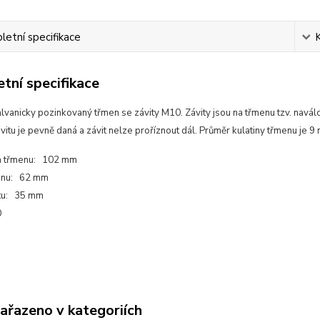
etní specifikace
tní specifikace
lvanicky pozinkovaný třmen se závity M10. Závity jsou na třmenu tzv. navál
závitu je pevně daná a závit nelze proříznout dál. Průměr kulatiny třmenu je 9
řka třmenu: 102 mm
enu: 62 mm
itu: 35 mm
0
zařazeno v kategoriích