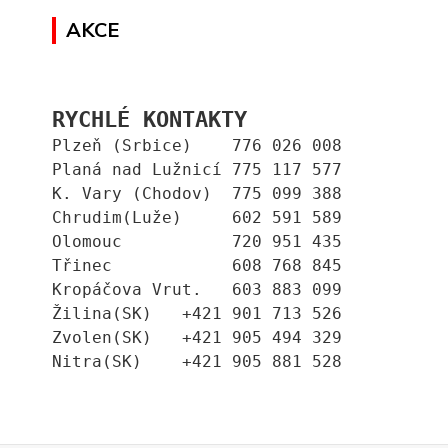
AKCE
RYCHLÉ KONTAKTY
Plzeň (Srbice)    776 026 008
Planá nad Lužnicí 775 117 577
K. Vary (Chodov)  775 099 388
Chrudim(Luže)     602 591 589
Olomouc           720 951 435
Třinec            608 768 845
Kropáčova Vrut.   603 883 099
Žilina(SK)   +421 901 713 526
Zvolen(SK)   +421 905 494 329
Nitra(SK)    +421 905 881 528