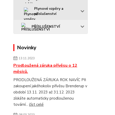
Plynové vzpěry a
příslušenství
PŘÍSLUŠENSTVÍ
Novinky
13.11.2023
Prodloužená záruka přívěsu o 12
měsíců.
PRODLOUŽENÁ ZÁRUKA ROK NAVÍC Při
zakoupení jakéhokoliv přívěsu Brenderup v
období 13.11. 2023 až 31.12. 2023
získáte automaticky prodlouženou
tovární...
číst celé
08.03.2023