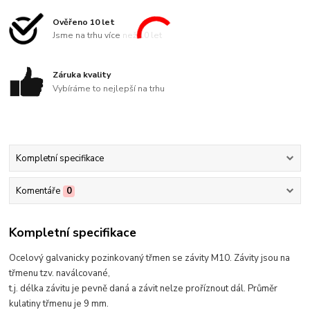
Ověřeno 10 let
Jsme na trhu více než 10 let
Záruka kvality
Vybíráme to nejlepší na trhu
Kompletní specifikace
Komentáře
0
Kompletní specifikace
Ocelový galvanicky pozinkovaný třmen se závity M10. Závity jsou na
třmenu tzv. naválcované,
t.j. délka závitu je pevně daná a závit nelze proříznout dál. Průměr
kulatiny třmenu je 9 mm.