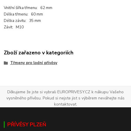
Vnitřní šířka třmenu: 62 mm
Délka třmenu: 60 mm
Délka závitu: 35 mm
Závit: M10
Zboží zařazeno v kategoriích
Třmeny pro lodní přívěsy
Děkujeme že jste si vybrali EUROPRIVESY.CZ k nákupu Vašeho
vysněného přívěsu. Pokud si nejste jist s výběrem neváhejte nás
kontaktovat.
PŘÍVĚSY PLZEŇ