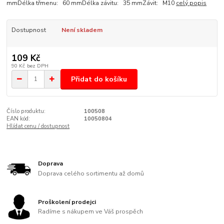
mmDélka třmenu: 60 mmDélka závitu: 35 mmZávit: M10
celý popis
Dostupnost
Není skladem
109 Kč
90 Kč
bez DPH
Přidat do košíku
Číslo produktu:
100508
EAN kód:
10050804
Hlídat cenu / dostupnost
Doprava
Doprava celého sortimentu až domů
Proškolení prodejci
Radíme s nákupem ve Váš prospěch