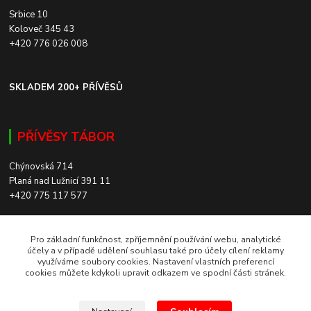
Srbice 10
Koloveč 345 43
+420 776 026 008
SKLADEM 200+ PŘÍVĚSŮ
PŘÍVĚSY TÁBOR
Chýnovská 714
Planá nad Lužnicí 391 11
+420 775 117 577
SKLADEM 200+ PŘÍVĚSŮ
Pro základní funkčnost, zpříjemnění používání webu, analytické
účely a v případě udělení souhlasu také pro účely cílení reklamy
využíváme soubory cookies. Nastavení vlastních preferencí
ROZVOZ PO CELÉ ČR
cookies můžete kdykoli upravit odkazem ve spodní části stránek.