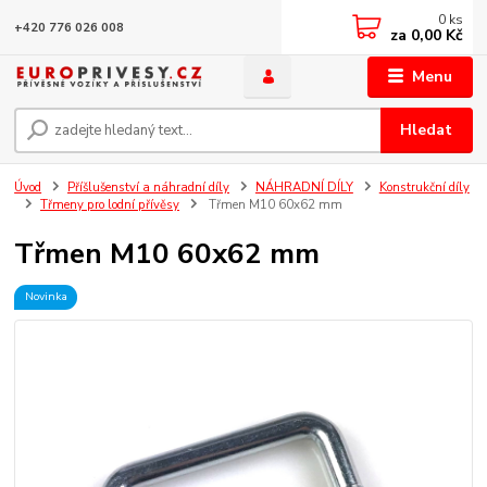
0
ks
+420 776 026 008
za
0,00 Kč
Menu
Hledat
Úvod
Příšlušenství a náhradní díly
NÁHRADNÍ DÍLY
Konstrukční díly
Třmeny pro lodní přívěsy
Třmen M10 60x62 mm
Třmen M10 60x62 mm
Novinka