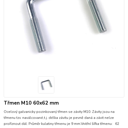
Třmen M10 60x62 mm
Ocelový galvanicky pozinkovaný třmen se závity M10. Závity jsou na
třmenu tzv. naválcované,t.j. délka závitu je pevně daná a závit nelze
proříznout dál. Průměr kulatiny třmenu je 9 mm.Vnitřní šířka třmenu: 62