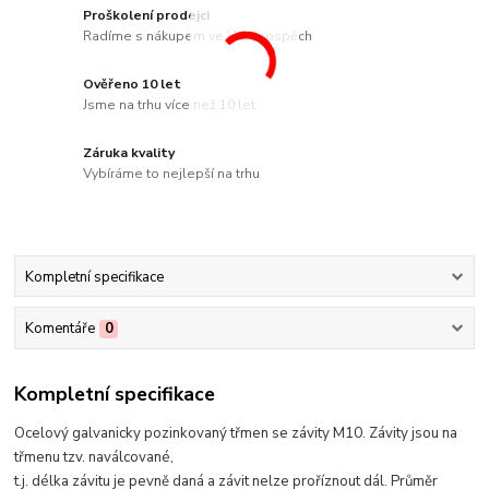
Proškolení prodejci
Radíme s nákupem ve Váš prospěch
Ověřeno 10 let
Jsme na trhu více než 10 let
Záruka kvality
Vybíráme to nejlepší na trhu
Kompletní specifikace
Komentáře
0
Kompletní specifikace
Ocelový galvanicky pozinkovaný třmen se závity M10. Závity jsou na
třmenu tzv. naválcované,
t.j. délka závitu je pevně daná a závit nelze proříznout dál. Průměr