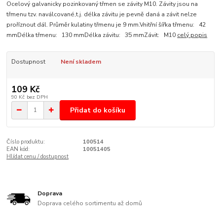
Ocelový galvanicky pozinkovaný třmen se závity M10. Závity jsou na
třmenu tzv. naválcované,t.j. délka závitu je pevně daná a závit nelze
proříznout dál. Průměr kulatiny třmenu je 9 mm.Vnitřní šířka třmenu: 42
mmDélka třmenu: 130 mmDélka závitu: 35 mmZávit: M10
celý popis
Dostupnost
Není skladem
109 Kč
90 Kč
bez DPH
Přidat do košíku
Číslo produktu:
100514
EAN kód:
10051405
Hlídat cenu / dostupnost
Doprava
Doprava celého sortimentu až domů