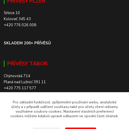
PŘÍVĚSY PLZEŇ
Srbice 10
Koloveč 345 43
+420 776 026 008
SKLADEM 200+ PŘÍVĚSŮ
PŘÍVĚSY TÁBOR
Chýnovská 714
Planá nad Lužnicí 391 11
+420 775 117 577
SKLADEM 200+ PŘÍVĚSŮ
Pro základní funkčnost, zpříjemnění používání webu, analytické
účely a v případě udělení souhlasu také pro účely cílení reklamy
využíváme soubory cookies. Nastavení vlastních preferencí
cookies můžete kdykoli upravit odkazem ve spodní části stránek.
ROZVOZ PO CELÉ ČR