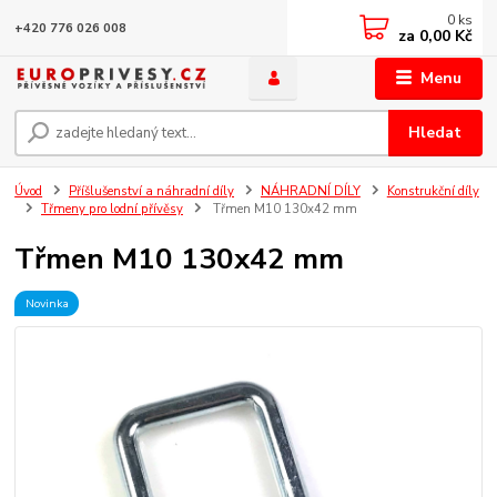
0
ks
+420 776 026 008
za
0,00 Kč
Menu
Hledat
Úvod
Příšlušenství a náhradní díly
NÁHRADNÍ DÍLY
Konstrukční díly
Třmeny pro lodní přívěsy
Třmen M10 130x42 mm
Třmen M10 130x42 mm
Novinka