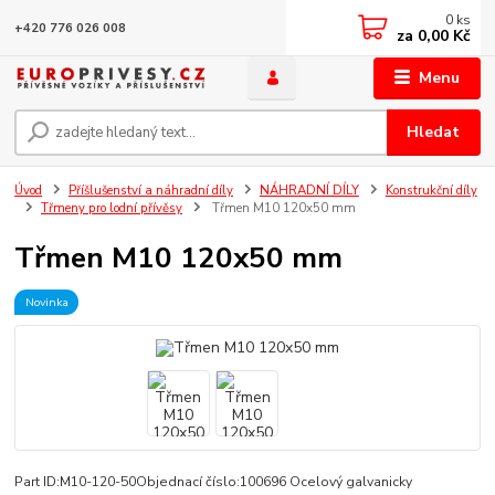
0
ks
+420 776 026 008
za
0,00 Kč
Menu
Hledat
Úvod
Příšlušenství a náhradní díly
NÁHRADNÍ DÍLY
Konstrukční díly
Třmeny pro lodní přívěsy
Třmen M10 120x50 mm
Třmen M10 120x50 mm
Novinka
Part ID:M10-120-50Objednací číslo:100696 Ocelový galvanicky