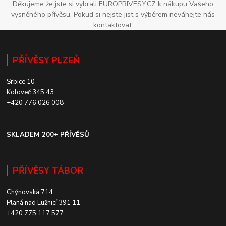
Děkujeme že jste si vybrali EUROPRIVESY.CZ k nákupu Vašeho
vysněného přívěsu. Pokud si nejste jist s výběrem neváhejte nás
kontaktovat.
PŘÍVĚSY PLZEŇ
Srbice 10
Koloveč 345 43
+420 776 026 008
SKLADEM 200+ PŘÍVĚSŮ
PŘÍVĚSY TÁBOR
Chýnovská 714
Planá nad Lužnicí 391 11
+420 775 117 577