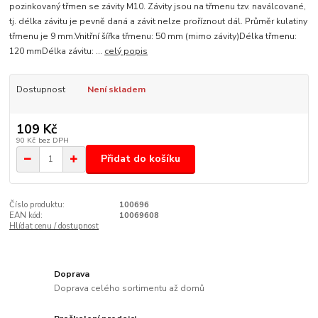
pozinkovaný třmen se závity M10. Závity jsou na třmenu tzv. naválcované,
tj. délka závitu je pevně daná a závit nelze proříznout dál. Průměr kulatiny
třmenu je 9 mm.Vnitřní šířka třmenu: 50 mm (mimo závity)Délka třmenu:
120 mmDélka závitu: ...
celý popis
Dostupnost
Není skladem
109 Kč
90 Kč
bez DPH
Přidat do košíku
Číslo produktu:
100696
EAN kód:
10069608
Hlídat cenu / dostupnost
Doprava
Doprava celého sortimentu až domů