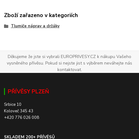
Zboží zařazeno v kategoriích
Tlumiče náprav a držáky
Děkujeme že jste si vybrali EUROPRIVESY.CZ k nákupu Vašeho
vysněného přívěsu. Pokud si nejste jist s výběrem neváhejte nás
kontaktovat.
PŘÍVĚSY PLZEŇ
Srbice 10
Koloveč 345 43
+420 776 026 008
SKLADEM 200+ PŘÍVĚSŮ