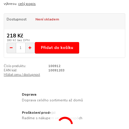
výkresu.
celý popis
Dostupnost
Není skladem
218 Kč
180 Kč
bez DPH
Přidat do košíku
Číslo produktu:
100912
EAN kód:
10091203
Hlídat cenu / dostupnost
Doprava
Doprava celého sortimentu až domů
Proškolení prodejci
Radíme s nákupem ve Váš prospěch