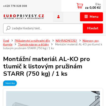
0
ks
+420 776 026 008
za
0,00 Kč
Menu
Hledat
Úvod
Příšlušenství a náhradní díly
NÁHRADNÍ DÍLY
Nápravy, osy,
tlumiče
Tlumiče náprav a držáky
Montážní materiál AL-KO pro tlumič k
listovým pružinám STARR (750 kg) / 1 ks
Montážní materiál AL-KO pro
tlumič k listovým pružinám
STARR (750 kg) / 1 ks
Novinka