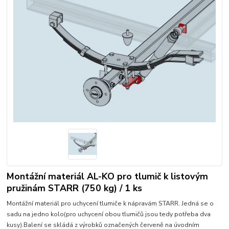
Montážní materiál AL-KO pro tlumič k listovým
pružinám STARR (750 kg) / 1 ks
Montážní materiál pro uchycení tlumiče k nápravám STARR. Jedná se o
sadu na jedno kolo(pro uchycení obou tlumičů jsou tedy potřeba dva
kusy).Balení se skládá z výrobků označených červeně na úvodním