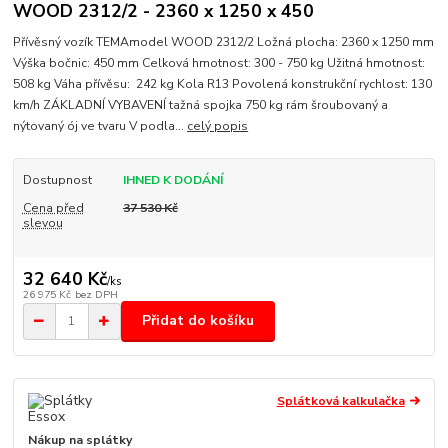
WOOD 2312/2 - 2360 x 1250 x 450
Přívěsný vozík TEMAmodel WOOD 2312/2 Ložná plocha: 2360 x 1250 mm
Výška bočnic: 450 mm Celková hmotnost: 300 - 750 kg Užitná hmotnost:
508 kg Váha přívěsu: 242 kg Kola R13 Povolená konstrukční rychlost: 130
km/h ZÁKLADNÍ VYBAVENÍ tažná spojka 750 kg rám šroubovaný a
nýtovaný ój ve tvaru V podla...
celý popis
Dostupnost
IHNED K DODÁNÍ
Cena před
37 530 Kč
slevou
32 640 Kč
/
ks
26 975 Kč
bez DPH
Přidat do košíku
Splátková kalkulačka
Nákup na splátky