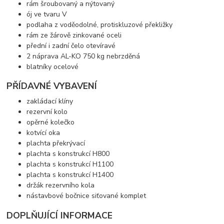
rám šroubovaný a nýtovaný
ój ve tvaru V
podlaha z voděodolné, protiskluzové překližky
rám ze žárově zinkované oceli
přední i zadní čelo otevíravé
2 náprava AL-KO 750 kg nebrzděná
blatníky ocelové
PŘÍDAVNÉ VYBAVENÍ
zakládací klíny
rezervní kolo
opěrné kolečko
kotvící oka
plachta překrývací
plachta s konstrukcí H800
plachta s konstrukcí H1100
plachta s konstrukcí H1400
držák rezervního kola
nástavbové bočnice siťované komplet
DOPLŇUJÍCÍ INFORMACE