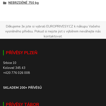
NEBRZDĚNÉ 750 kg
Děkujeme že jste si vybrali EUROPRIVESY.CZ k nákupu Vašeho
vysněného přívěsu. Pokud si nejste jist s výběrem neváhejte nás
kontaktovat.
PŘÍVĚSY PLZEŇ
Srbice 10
Koloveč 345 43
+420 776 026 008
SKLADEM 200+ PŘÍVĚSŮ
PŘÍVĚSY TÁBOR