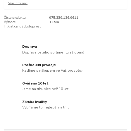
Více informací
Číslo produktu:
075.230.126.0611
Výrobce:
TEMA
Hlídat cenu / dostupnost
Doprava
Doprava celého sortimentu až domů
Proškolení prodejci
Radíme s nákupem ve Váš prospěch
Ověřeno 10 let
Jsme na trhu více než 10 let
Záruka kvality
Vybíráme to nejlepší na trhu