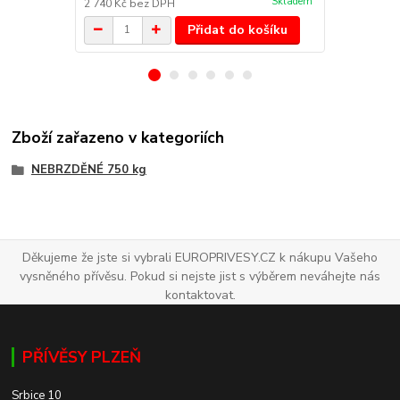
Skladem
2 740 Kč
bez DPH
16 091 Kč
be
Přidat do košíku
Zboží zařazeno v kategoriích
NEBRZDĚNÉ 750 kg
Děkujeme že jste si vybrali EUROPRIVESY.CZ k nákupu Vašeho
vysněného přívěsu. Pokud si nejste jist s výběrem neváhejte nás
kontaktovat.
PŘÍVĚSY PLZEŇ
Srbice 10