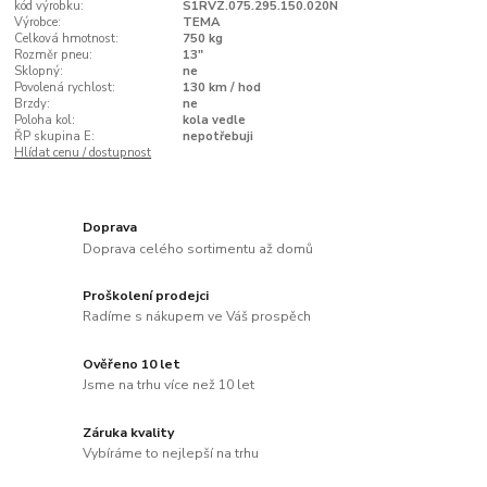
kód výrobku:
S1RVZ.075.295.150.020N
Výrobce:
TEMA
Celková hmotnost:
750 kg
Rozměr pneu:
13"
Sklopný:
ne
Povolená rychlost:
130 km / hod
Brzdy:
ne
Poloha kol:
kola vedle
ŘP skupina E:
nepotřebuji
Hlídat cenu / dostupnost
Doprava
Doprava celého sortimentu až domů
Proškolení prodejci
Radíme s nákupem ve Váš prospěch
Ověřeno 10 let
Jsme na trhu více než 10 let
Záruka kvality
Vybíráme to nejlepší na trhu