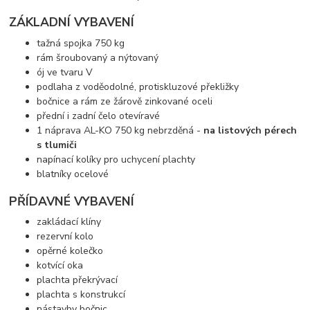
ZÁKLADNÍ VYBAVENÍ
tažná spojka 750 kg
rám šroubovaný a nýtovaný
ój ve tvaru V
podlaha z voděodolné, protiskluzové překližky
bočnice a rám ze žárově zinkované oceli
přední i zadní čelo otevíravé
1 náprava AL-KO 750 kg nebrzděná -
na listových pérech
s tlumiči
napínací kolíky pro uchycení plachty
blatníky ocelové
PŘÍDAVNÉ VYBAVENÍ
zakládací klíny
rezervní kolo
opěrné kolečko
kotvící oka
plachta překrývací
plachta s konstrukcí
nástavby bočnic