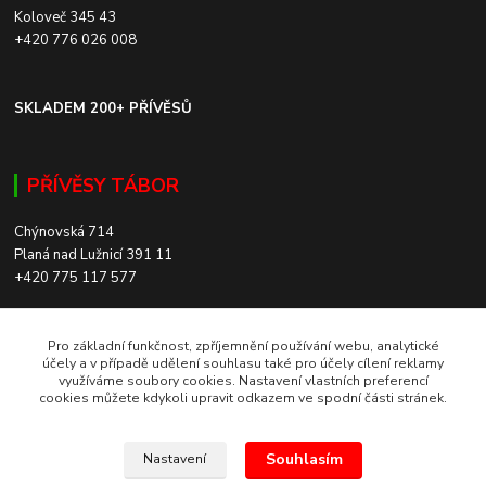
Koloveč 345 43
+420 776 026 008
SKLADEM 200+ PŘÍVĚSŮ
PŘÍVĚSY TÁBOR
Chýnovská 714
Planá nad Lužnicí 391 11
+420 775 117 577
SKLADEM 200+ PŘÍVĚSŮ
Pro základní funkčnost, zpříjemnění používání webu, analytické
účely a v případě udělení souhlasu také pro účely cílení reklamy
využíváme soubory cookies. Nastavení vlastních preferencí
ROZVOZ PO CELÉ ČR
cookies můžete kdykoli upravit odkazem ve spodní části stránek.
Souhlasím
Nastavení