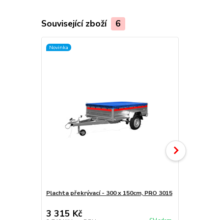
Související zboží
6
Novinka
Novinka
Plachta překrývací - 300 x 150cm, PRO 3015
Plachta s ko
150cm, mod
3 315 Kč
19 470 