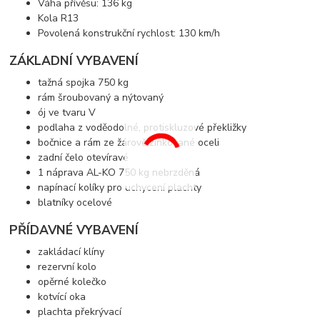
Váha přívěsu: 136 kg
Kola R13
Povolená konstrukční rychlost: 130 km/h
ZÁKLADNÍ VYBAVENÍ
tažná spojka 750 kg
rám šroubovaný a nýtovaný
ój ve tvaru V
podlaha z voděodolné, protiskluzové překližky
bočnice a rám ze žárově zinkované oceli
zadní čelo otevíravé
1 náprava AL-KO 750 kg nebrzděná
napínací kolíky pro uchycení plachty
blatníky ocelové
PŘÍDAVNÉ VYBAVENÍ
zakládací klíny
rezervní kolo
opěrné kolečko
kotvící oka
plachta překrývací