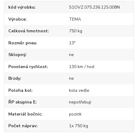
kód výrobku
S1OVZ.075.236.125.008N
Výrobce
TEMA
Celková hmotnost
750 kg
Rozměr pneu
13"
Sklopný
ne
Povolená rychlost
130 km / hod
Brzdy
ne
Poloha kol
kola vedle
ŘP skupina E
nepotřebuji
Materiál bočnic
pozink
Počet náprav
1x 750 kg