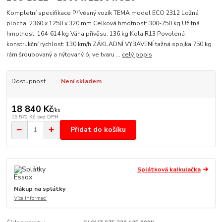
Kompletní specifikace Přívěsný vozík TEMA model ECO 2312 Ložná
plocha: 2360 x 1250 x 320 mm Celková hmotnost: 300-750 kg Užitná
hmotnost: 164-614 kg Váha přívěsu: 136 kg Kola R13 Povolená
konstrukční rychlost: 130 km/h ZÁKLADNÍ VYBAVENÍ tažná spojka 750 kg
rám šroubovaný a nýtovaný ój ve tvaru ...
celý popis
Dostupnost
Není skladem
18 840 Kč
/
ks
15 570 Kč
bez DPH
Přidat do košíku
Splátková kalkulačka
Nákup na splátky
Více informací