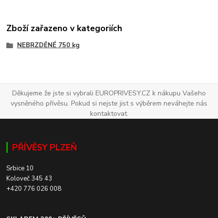
Zboží zařazeno v kategoriích
NEBRZDĚNÉ 750 kg
Děkujeme že jste si vybrali EUROPRIVESY.CZ k nákupu Vašeho
vysněného přívěsu. Pokud si nejste jist s výběrem neváhejte nás
kontaktovat.
PŘÍVĚSY PLZEŇ
Srbice 10
Koloveč 345 43
+420 776 026 008