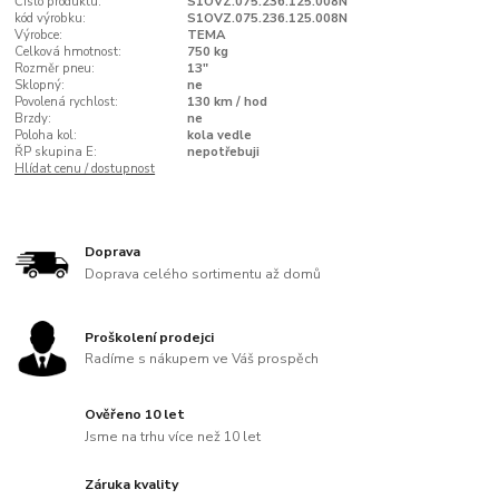
Číslo produktu:
S1OVZ.075.236.125.008N
kód výrobku:
S1OVZ.075.236.125.008N
Výrobce:
TEMA
Celková hmotnost:
750 kg
Rozměr pneu:
13"
Sklopný:
ne
Povolená rychlost:
130 km / hod
Brzdy:
ne
Poloha kol:
kola vedle
ŘP skupina E:
nepotřebuji
Hlídat cenu / dostupnost
Doprava
Doprava celého sortimentu až domů
Proškolení prodejci
Radíme s nákupem ve Váš prospěch
Ověřeno 10 let
Jsme na trhu více než 10 let
Záruka kvality