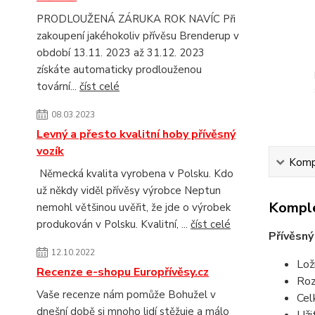
PRODLOUŽENÁ ZÁRUKA ROK NAVÍC Při
zakoupení jakéhokoliv přívěsu Brenderup v
období 13.11. 2023 až 31.12. 2023
získáte automaticky prodlouženou
tovární...
číst celé
08.03.2023
Levný a přesto kvalitní hoby přívěsný
vozík
Kompl
Německá kvalita vyrobena v Polsku. Kdo
už někdy viděl přívěsy výrobce Neptun
Komple
nemohl většinou uvěřit, že jde o výrobek
produkován v Polsku. Kvalitní, ...
číst celé
Přívěsn
12.10.2022
Lož
Recenze e-shopu Europřívěsy.cz
Roz
Vaše recenze nám pomůže Bohužel v
Cel
dnešní době si mnoho lidí stěžuje a málo