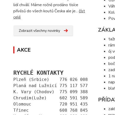
Uži
lidí chválí. Máme ročně prodáno tisíce
Váh
přívěsů do všech koutů Česka ale je...
číst
Kol
celé
Pov
ZÁKLA
Zobrazit všechny novinky
taž
rám
AKCE
ój 
pod
boč
zad
RYCHLÉ KONTAKTY
1 n
Plzeň (Srbice)    776 026 008
nap
Planá nad Lužnicí 775 117 577
bla
K. Vary (Chodov)  775 099 388
Chrudim(Luže)     602 591 589
PŘÍDA
Olomouc           720 951 435
zak
Třinec            608 768 845