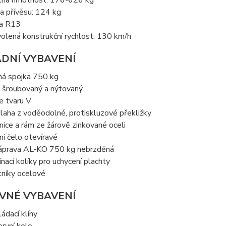
tná hmotnost: 176-626 kg
a přívěsu: 124 kg
a R13
olená konstrukční rychlost: 130 km/h
DNÍ VYBAVENÍ
ná spojka 750 kg
 šroubovaný a nýtovaný
ve tvaru V
laha z voděodolné, protiskluzové překližky
nice a rám ze žárově zinkované oceli
ní čelo otevíravé
áprava AL-KO 750 kg nebrzděná
ínací kolíky pro uchycení plachty
tníky ocelové
VNÉ VYBAVENÍ
ládací klíny