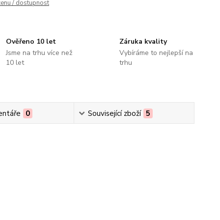
cenu / dostupnost
Ověřeno 10 let
Záruka kvality
Jsme na trhu více než
Vybíráme to nejlepší na
10 let
trhu
ntáře
0
Související zboží
5