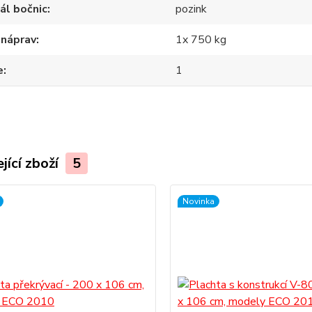
ál bočnic
pozink
 náprav
1x 750 kg
e
1
jící zboží
5
Novinka