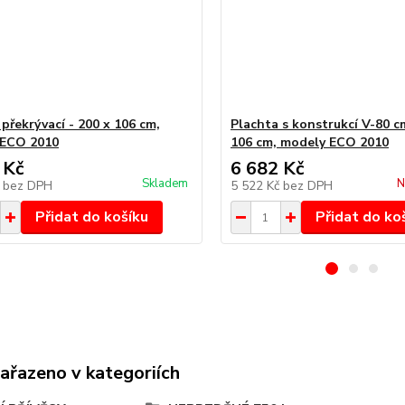
překrývací - 200 x 106 cm,
Plachta s konstrukcí V-80 c
 ECO 2010
106 cm, modely ECO 2010
 Kč
6 682 Kč
Skladem
N
č
bez DPH
5 522 Kč
bez DPH
Přidat do košíku
Přidat do ko
zařazeno v kategoriích