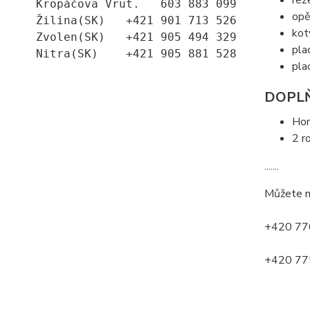
rez
Kropáčova Vrut.   603 883 099
opě
Žilina(SK)   +421 901 713 526
kot
Zvolen(SK)   +421 905 494 329
pla
Nitra(SK)    +421 905 881 528
pla
DOPLŇ
Ho
2 r
.......
Můžete n
+420 776
+420 775