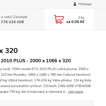
Přihlášení
 si rady? Zavolejte.
0
ks
za
0,00 Kč
 776 026 008
x 320
2010 PLUS - 2000 x 1066 x 320
ný vozík TEMA model ECO 2010 PLUS Ložná plocha: 2000 x
 320 mm Rozměry: 2850 x 1480 x 780 mm Celková hmotnost:
0 kg Užitná hmotnost: 176-626 kg Váha přívěsu: 124 kg Kola
volená konstrukční rychlost: 130 km/h ZÁKLADNÍ VYBAVENÍ
spojka 750 kg rám šroubovaný a nýtovaný ó...
celý popis