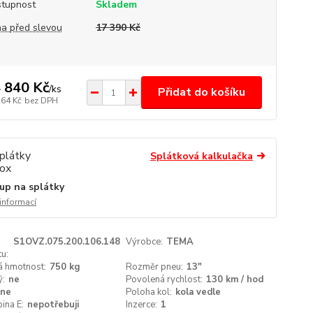
tupnost
Skladem
a před slevou
17 390 Kč
 840 Kč
/
ks
Přidat do košíku
264 Kč
bez DPH
Splátková kalkulačka
up na splátky
 informací
S1OVZ.075.200.106.148
Výrobce:
TEMA
u:
á hmotnost:
750 kg
Rozměr pneu:
13"
ý:
ne
Povolená rychlost:
130 km / hod
ne
Poloha kol:
kola vedle
ina E:
nepotřebuji
Inzerce:
1