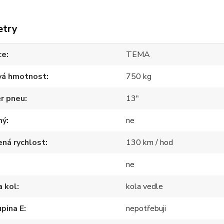
etry
ce
TEMA
vá hmotnost
750 kg
r pneu
13"
ný
ne
ná rychlost
130 km / hod
ne
a kol
kola vedle
pina E
nepotřebuji