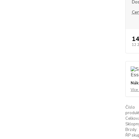
Dos
Cen
14
12 
Nák
Více
Číslo
produkt
Celkov
Sklopn
Brzdy:
ŘP skup