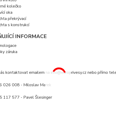
ervní kolo
rné kolečko
vící oka
chta překrývací
chta s konstrukcí
UJÍCÍ INFORMACE
mologace
oky záruka
ás kontaktovat emailem na info@europrivesy.cz nebo přímo tele
 026 008 - Miloslav Marek
 117 577 - Pavel Šlesinger