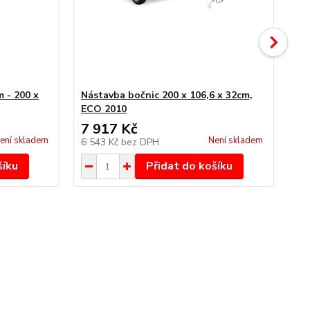
m - 200 x
Nástavba bočnic 200 x 106,6 x 32cm,
Nás
ECO 2010
32
7 917 Kč
8 
ení skladem
Není skladem
6 543 Kč
bez DPH
6 
šíku
Přidat do košíku