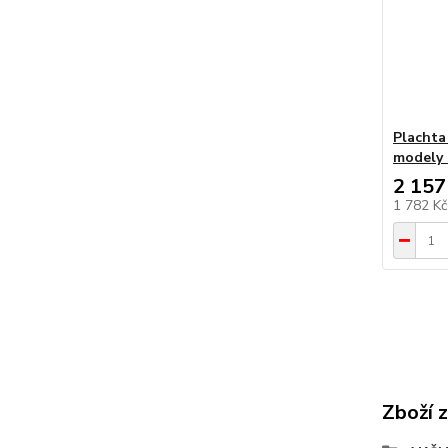
Plachta 
modely
2 157
1 782 K
Zboží 