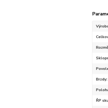
Param
Výrob
Celko
Rozmě
Sklop
Povole
Brzdy
Poloh
ŘP sku