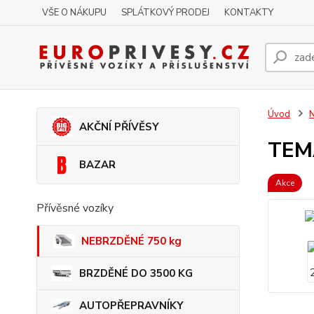
VŠE O NÁKUPU
SPLÁTKOVÝ PRODEJ
KONTAKTY
Úvod
AKČNÍ PŘÍVĚSY
TEMA
BAZAR
Akce
Přívěsné vozíky
NEBRZDĚNÉ 750 kg
BRZDĚNÉ DO 3500 KG
AUTOPŘEPRAVNÍKY