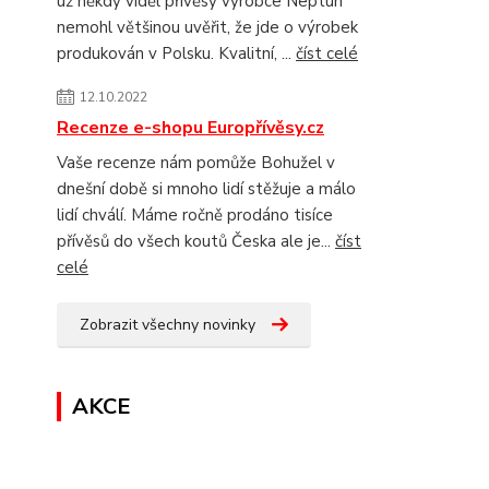
už někdy viděl přívěsy výrobce Neptun
nemohl většinou uvěřit, že jde o výrobek
produkován v Polsku. Kvalitní, ...
číst celé
12.10.2022
Recenze e-shopu Europřívěsy.cz
Vaše recenze nám pomůže Bohužel v
dnešní době si mnoho lidí stěžuje a málo
lidí chválí. Máme ročně prodáno tisíce
přívěsů do všech koutů Česka ale je...
číst
celé
Zobrazit všechny novinky
AKCE