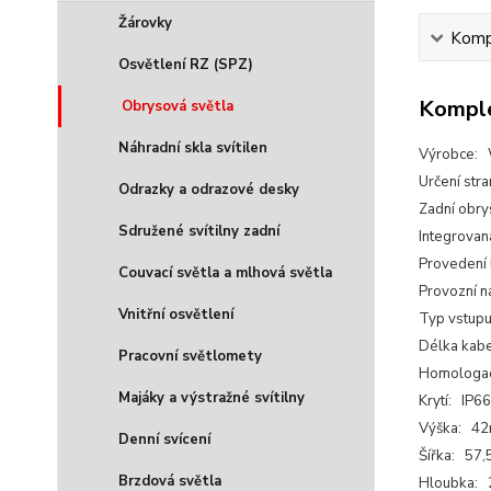
Žárovky
Kompl
Osvětlení RZ (SPZ)
Komple
Obrysová světla
Náhradní skla svítilen
Výrobce:
Určení str
Odrazky a odrazové desky
Zadní obry
Sdružené svítilny zadní
Integrovan
Provedení
Couvací světla a mlhová světla
Provozní n
Vnitřní osvětlení
Typ vstupu
Délka kab
Pracovní světlomety
Homologa
Majáky a výstražné svítilny
Krytí: IP6
Výška: 4
Denní svícení
Šířka: 57
Brzdová světla
Hloubka: