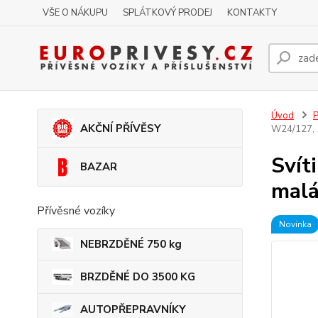
VŠE O NÁKUPU
SPLÁTKOVÝ PRODEJ
KONTAKTY
Úvod
P
AKČNÍ PŘÍVĚSY
W24/127, 1
Svít
BAZAR
mal
Přívěsné vozíky
Novinka
NEBRZDĚNÉ 750 kg
BRZDĚNÉ DO 3500 KG
AUTOPŘEPRAVNÍKY