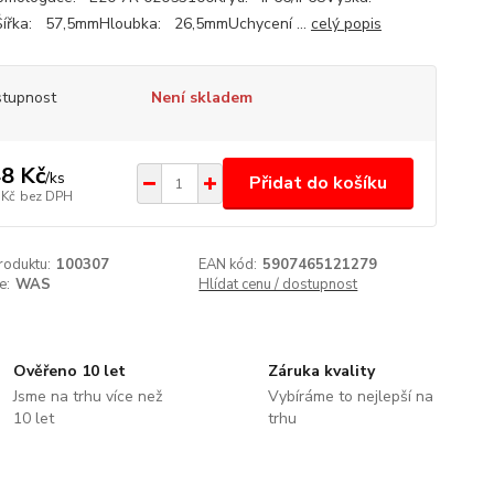
ířka: 57,5mmHloubka: 26,5mmUchycení ...
celý popis
tupnost
Není skladem
8 Kč
/
ks
Přidat do košíku
 Kč
bez DPH
roduktu:
100307
EAN kód:
5907465121279
e:
WAS
Hlídat cenu / dostupnost
Ověřeno 10 let
Záruka kvality
Jsme na trhu více než
Vybíráme to nejlepší na
10 let
trhu