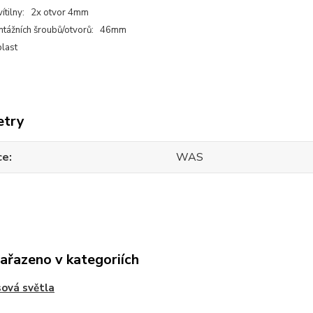
vítilny: 2x otvor 4mm
ntážních šroubů/otvorů: 46mm
plast
etry
ce
WAS
zařazeno v kategoriích
ová světla