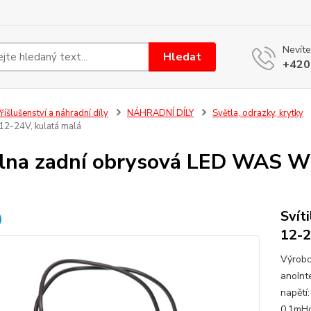
Nevíte
Hledat
+420
říšlušenství a náhradní díly
NÁHRADNÍ DÍLY
Světla, odrazky, krytky
2-24V, kulatá malá
ilna zadní obrysová LED WAS W
á
Svít
12-2
Výrobc
anoInt
napětí
0,1mHo