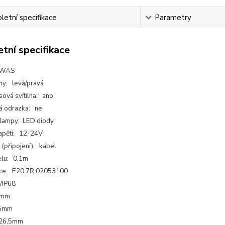
etní specifikace
Parametry
tní specifikace
 WAS
any: levá/pravá
sová svítilna: ano
á odrazka: ne
 lampy: LED diody
apětí: 12-24V
 (připojení): kabel
elu: 0,1m
ce: E20 7R 02053100
6/IP68
2mm
,5mm
 26,5mm