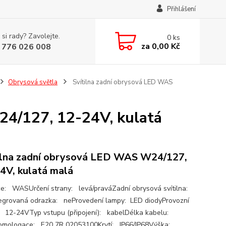
Přihlášení
 si rady? Zavolejte.
0
ks
za
0,00 Kč
 776 026 008
Obrysová světla
Svítilna zadní obrysová LED WAS
24/127, 12-24V, kulatá
ilna zadní obrysová LED WAS W24/127,
4V, kulatá malá
e: WASUrčení strany: levá/praváZadní obrysová svítilna:
egrovaná odrazka: neProvedení lampy: LED diodyProvozní
: 12-24VTyp vstupu (připojení): kabelDélka kabelu:
mologace: E20 7R 02053100Krytí: IP66/IP68Výška: