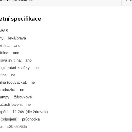
tní specifikace
 WAS
any: levá/pravá
ítilna: ano
ítilna: ano
sová svítilna: ano
registrační značky: ne
tilna: ne
tilna (couvačka): ne
á odrazka: ne
 lampy: žárovkové
učástí balení: ne
apětí: 12-24V (dle žárovek)
 (připojení): průchodka
e: E20-029635