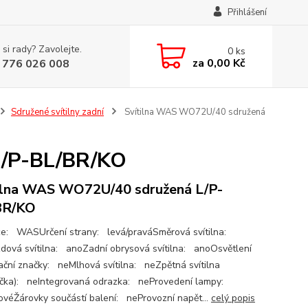
Přihlášení
 si rady? Zavolejte.
0
ks
za
0,00 Kč
 776 026 008
Sdružené svítilny zadní
Svítilna WAS WO72U/40 sdružená
L/P-BL/BR/KO
ilna WAS WO72U/40 sdružená L/P-
BR/KO
e: WASUrčení strany: levá/praváSměrová svítilna:
dová svítilna: anoZadní obrysová svítilna: anoOsvětlení
rační značky: neMlhová svítilna: neZpětná svítilna
čka): neIntegrovaná odrazka: neProvedení lampy:
ovéŽárovky součástí balení: neProvozní napět...
celý popis