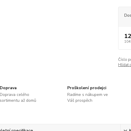
Dos
12
104
Číslo p
Hlídat 
Doprava
Proškolení prodejci
Doprava celého
Radíme s nákupem ve
sortimentu až domů
Váš prospěch
etní specifikace