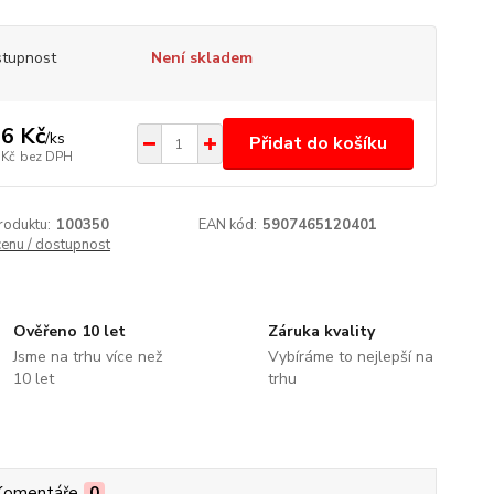
tupnost
Není skladem
6 Kč
/
ks
Přidat do košíku
 Kč
bez DPH
roduktu:
100350
EAN kód:
5907465120401
cenu / dostupnost
Ověřeno 10 let
Záruka kvality
Jsme na trhu více než
Vybíráme to nejlepší na
10 let
trhu
Komentáře
0