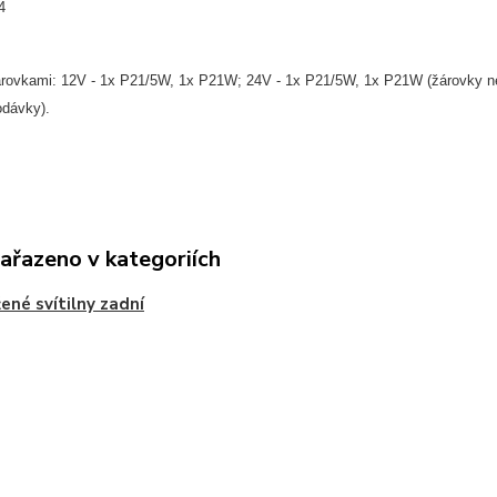
4
rovkami: 12V - 1x P21/5W, 1x P21W; 24V - 1x P21/5W, 1x P21W (žárovky n
odávky).
zařazeno v kategoriích
ené svítilny zadní