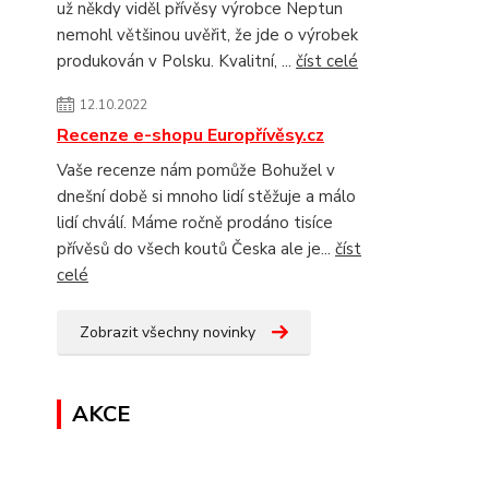
už někdy viděl přívěsy výrobce Neptun
nemohl většinou uvěřit, že jde o výrobek
produkován v Polsku. Kvalitní, ...
číst celé
12.10.2022
Recenze e-shopu Europřívěsy.cz
Vaše recenze nám pomůže Bohužel v
dnešní době si mnoho lidí stěžuje a málo
lidí chválí. Máme ročně prodáno tisíce
přívěsů do všech koutů Česka ale je...
číst
celé
Zobrazit všechny novinky
AKCE