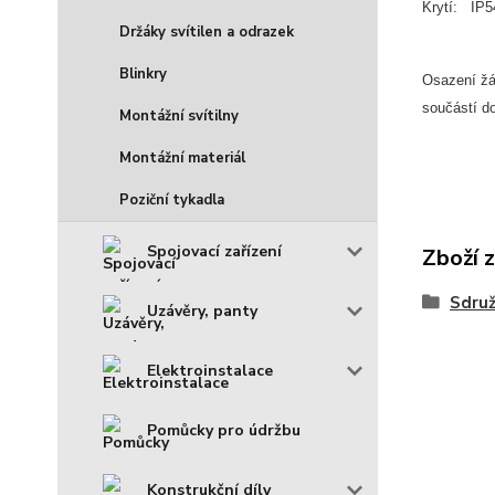
Krytí: IP5
Držáky svítilen a odrazek
Blinkry
Osazení žá
součástí d
Montážní svítilny
Montážní materiál
Poziční tykadla
Spojovací zařízení
Zboží 
Sdruž
Uzávěry, panty
Elektroinstalace
Pomůcky pro údržbu
Konstrukční díly