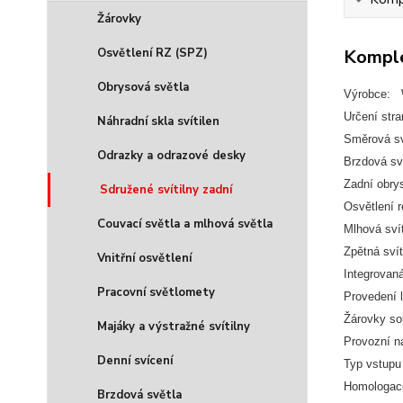
Žárovky
Osvětlení RZ (SPZ)
Komple
Obrysová světla
Výrobce:
Určení str
Náhradní skla svítilen
Směrová sv
Odrazky a odrazové desky
Brzdová sv
Zadní obry
Sdružené svítilny zadní
Osvětlení 
Couvací světla a mlhová světla
Mlhová sví
Zpětná sví
Vnitřní osvětlení
Integrovan
Pracovní světlomety
Provedení
Žárovky so
Majáky a výstražné svítilny
Provozní n
Denní svícení
Typ vstupu
Homologac
Brzdová světla