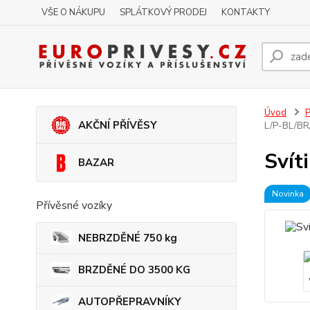
VŠE O NÁKUPU
SPLÁTKOVÝ PRODEJ
KONTAKTY
Úvod
P
AKČNÍ PŘÍVĚSY
L/P-BL/BR
Svít
BAZAR
Novinka
Přívěsné vozíky
NEBRZDĚNÉ 750 kg
BRZDĚNÉ DO 3500 KG
AUTOPŘEPRAVNÍKY