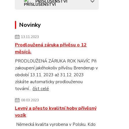
PŘÍSLUŠENSTVÍ
Novinky
13.11.2023
Prodloužená záruka přívěsu o 12
měsíců.
PRODLOUŽENÁ ZÁRUKA ROK NAVÍC Při
zakoupení jakéhokoliv přívěsu Brenderup v
období 13.11. 2023 až 31.12. 2023
získáte automaticky prodlouženou
tovární...
číst celé
08.03.2023
Levný a přesto kvalitní hoby přívěsný
vozík
Německá kvalita vyrobena v Polsku. Kdo