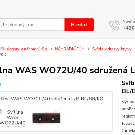
Nevíte
Hledat
+420
říšlušenství a náhradní díly
NÁHRADNÍ DÍLY
Světla, odrazky, krytky
/KO
ilna WAS WO72U/40 sdružená 
Svít
BL/
Výrobc
anoBrz
regist
(couva
žárovk