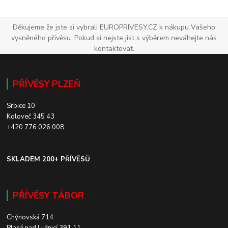
Děkujeme že jste si vybrali EUROPRIVESY.CZ k nákupu Vašeho
vysněného přívěsu. Pokud si nejste jist s výběrem neváhejte nás
kontaktovat.
PŘÍVĚSY PLZEŇ
Srbice 10
Koloveč 345 43
+420 776 026 008
SKLADEM 200+ PŘÍVĚSŮ
PŘÍVĚSY TÁBOR
Chýnovská 714