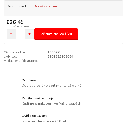
Dostupnost
Není skladem
626 Kč
517 Kč
bez DPH
Přidat do košíku
Číslo produktu:
100627
EAN kód:
5901323102684
Hlídat cenu / dostupnost
Doprava
Doprava celého sortimentu až domů
Proškolení prodejci
Radíme s nákupem ve Váš prospěch
Ověřeno 10 let
Jsme na trhu více než 10 let