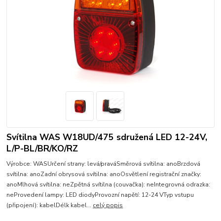
Svítilna WAS W18UD/475 sdružená LED 12-24V,
L/P-BL/BR/KO/RZ
Výrobce: WASUrčení strany: levá/praváSměrová svítilna: anoBrzdová
svítilna: anoZadní obrysová svítilna: anoOsvětlení registrační značky:
anoMlhová svítilna: neZpětná svítilna (couvačka): neIntegrovná odrazka:
neProvedení lampy: LED diodyProvozní napětí: 12-24 VTyp vstupu
(připojení): kabelDélk kabel...
celý popis