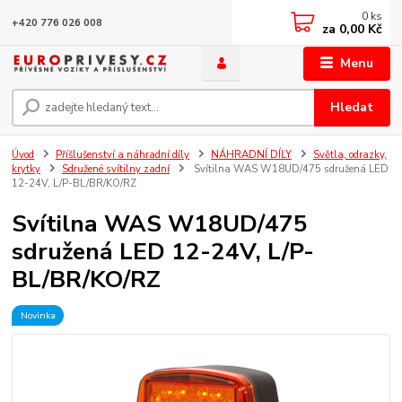
0
ks
+420 776 026 008
za
0,00 Kč
Menu
Hledat
Úvod
Příšlušenství a náhradní díly
NÁHRADNÍ DÍLY
Světla, odrazky,
krytky
Sdružené svítilny zadní
Svítilna WAS W18UD/475 sdružená LED
12-24V, L/P-BL/BR/KO/RZ
Svítilna WAS W18UD/475
sdružená LED 12-24V, L/P-
BL/BR/KO/RZ
Novinka