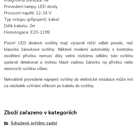
Integrovná odrazka: ne
Provedení lampy: LED diody
Provozní napětí: 12-24 V
Typ vstupu (připojení): kabel
Délk kabelu: 2m
Homologace: E20-1199
Pozor! LED diodové svítilny mají výrazně nižší odběr proudu, než
klasické žárovkové svítilny. Některé moderní automobily s kontrolou
osvětlení přívěsu nemusí díky velmi nízkému odběru tuto svítilnu
správně detekovat a mohou hlásit vadnou žárovku na přívěsu nebo
nerozsvítí svítilnu vůbec.
Nekvalitně provedené napojení svítilny do elektrické instalace může mít
za následek vzlínání vlhkosti po kabelu do svítilny.
Zboží zařazeno v kategoriích
Sdružené svítilny zadní