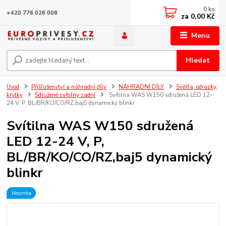
0
ks
+420 776 026 008
za
0,00 Kč
Menu
Hledat
Úvod
Příšlušenství a náhradní díly
NÁHRADNÍ DÍLY
Světla, odrazky,
krytky
Sdružené svítilny zadní
Svítilna WAS W150 sdružená LED 12-
24 V, P, BL/BR/KO/CO/RZ,baj5 dynamický blinkr
Svítilna WAS W150 sdružená
LED 12-24 V, P,
BL/BR/KO/CO/RZ,baj5 dynamický
blinkr
Novinka