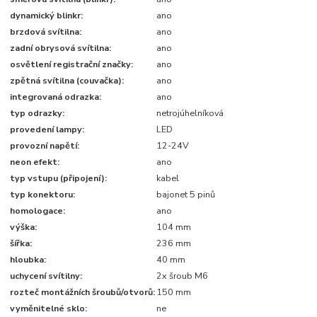
dynamický blinkr:
ano
brzdová svítilna:
ano
zadní obrysová svítilna:
ano
osvětlení registrační značky:
ano
zpětná svítilna (couvačka):
ano
integrovaná odrazka:
ano
typ odrazky:
netrojúhelníková
provedení lampy:
LED
provozní napětí:
12-24V
neon efekt:
ano
typ vstupu (připojení):
kabel
typ konektoru:
bajonet 5 pinů
homologace:
ano
výška:
104 mm
šířka:
236 mm
hloubka:
40 mm
uchycení svítilny:
2x šroub M6
rozteč montážních šroubů/otvorů:
150 mm
vyměnitelné sklo:
ne