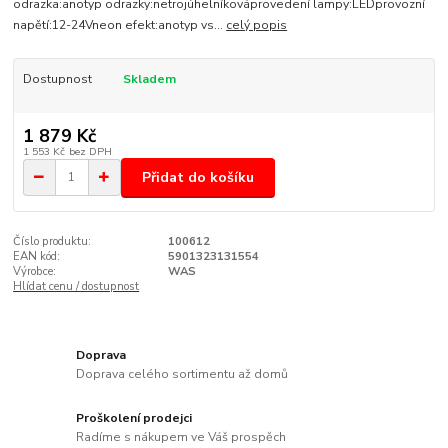
odrazka:anotyp odrazky:netrojúhelníkováprovedení lampy:LEDprovozní
napětí:12-24Vneon efekt:anotyp vs...
celý popis
Dostupnost
Skladem
1 879 Kč
1 553 Kč
bez DPH
Přidat do košíku
Číslo produktu:
100612
EAN kód:
5901323131554
Výrobce:
WAS
Hlídat cenu / dostupnost
Doprava
Doprava celého sortimentu až domů
Proškolení prodejci
Radíme s nákupem ve Váš prospěch