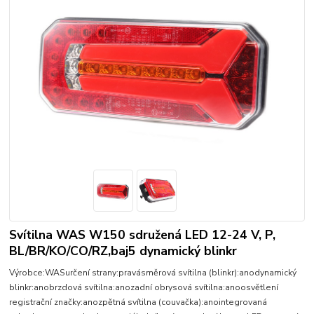
Svítilna WAS W150 sdružená LED 12-24 V, P,
BL/BR/KO/CO/RZ,baj5 dynamický blinkr
Výrobce:WASurčení strany:pravásměrová svítilna (blinkr):anodynamický
blinkr:anobrzdová svítilna:anozadní obrysová svítilna:anoosvětlení
registrační značky:anozpětná svítilna (couvačka):anointegrovaná