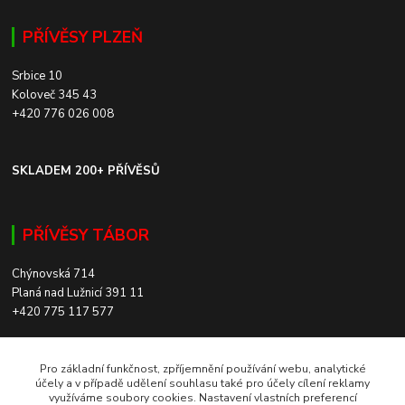
PŘÍVĚSY PLZEŇ
Srbice 10
Koloveč 345 43
+420 776 026 008
SKLADEM 200+ PŘÍVĚSŮ
PŘÍVĚSY TÁBOR
Chýnovská 714
Planá nad Lužnicí 391 11
+420 775 117 577
SKLADEM 200+ PŘÍVĚSŮ
Pro základní funkčnost, zpříjemnění používání webu, analytické
účely a v případě udělení souhlasu také pro účely cílení reklamy
využíváme soubory cookies. Nastavení vlastních preferencí