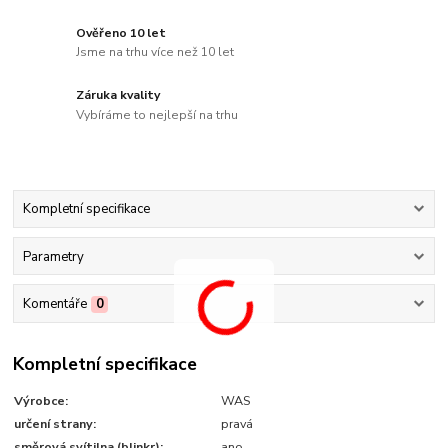
Ověřeno 10 let
Jsme na trhu více než 10 let
Záruka kvality
Vybíráme to nejlepší na trhu
Kompletní specifikace
Parametry
Komentáře
0
Kompletní specifikace
Výrobce:
WAS
určení strany:
pravá
směrová svítilna (blinkr):
ano