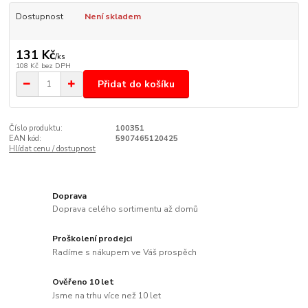
Dostupnost
Není skladem
131 Kč
/
ks
108 Kč
bez DPH
Přidat do košíku
Číslo produktu:
100351
EAN kód:
5907465120425
Hlídat cenu / dostupnost
Doprava
Doprava celého sortimentu až domů
Proškolení prodejci
Radíme s nákupem ve Váš prospěch
Ověřeno 10 let
Jsme na trhu více než 10 let