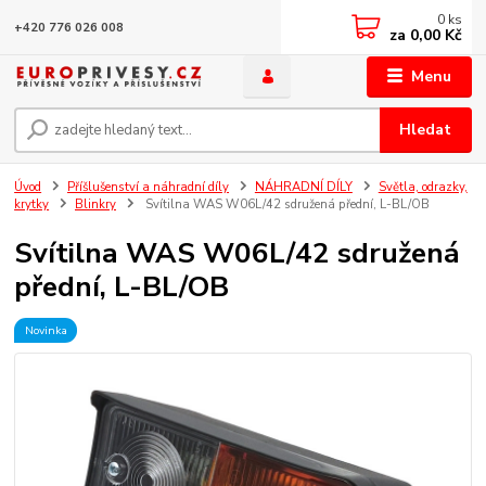
0
ks
+420 776 026 008
za
0,00 Kč
Menu
Hledat
Úvod
Příšlušenství a náhradní díly
NÁHRADNÍ DÍLY
Světla, odrazky,
krytky
Blinkry
Svítilna WAS W06L/42 sdružená přední, L-BL/OB
Svítilna WAS W06L/42 sdružená
přední, L-BL/OB
Novinka