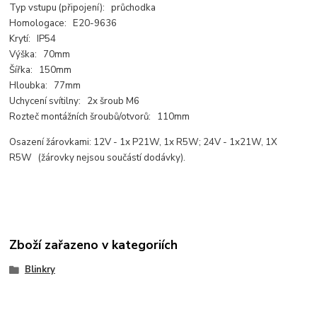
Typ vstupu (připojení): průchodka
Homologace: E20-9636
Krytí: IP54
Výška: 70mm
Šířka: 150mm
Hloubka: 77mm
Uchycení svítilny: 2x šroub M6
Rozteč montážních šroubů/otvorů: 110mm
Osazení žárovkami: 12V - 1x P21W, 1x R5W; 24V - 1x21W, 1X
R5W (žárovky nejsou součástí dodávky).
Zboží zařazeno v kategoriích
Blinkry