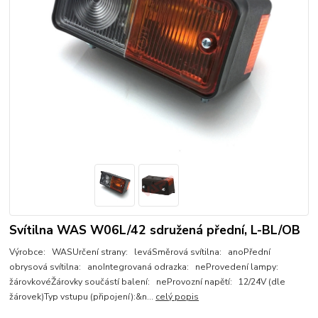
Svítilna WAS W06L/42 sdružená přední, L-BL/OB
Výrobce: WASUrčení strany: leváSměrová svítilna: anoPřední
obrysová svítilna: anoIntegrovaná odrazka: neProvedení lampy:
žárovkovéŽárovky součástí balení: neProvozní napětí: 12/24V (dle
žárovek)Typ vstupu (připojení):&n...
celý popis