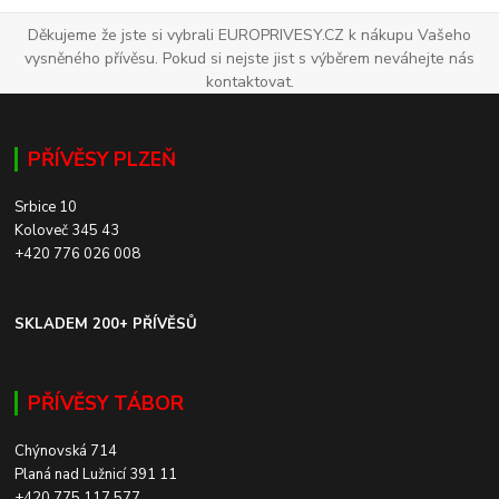
Děkujeme že jste si vybrali EUROPRIVESY.CZ k nákupu Vašeho
vysněného přívěsu. Pokud si nejste jist s výběrem neváhejte nás
kontaktovat.
PŘÍVĚSY PLZEŇ
Srbice 10
Koloveč 345 43
+420 776 026 008
SKLADEM 200+ PŘÍVĚSŮ
PŘÍVĚSY TÁBOR
Chýnovská 714
Planá nad Lužnicí 391 11
+420 775 117 577