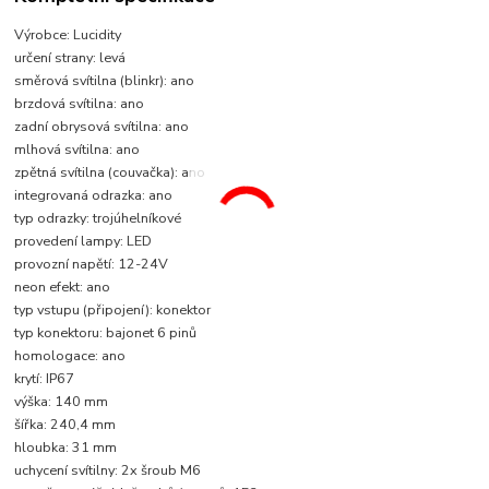
Výrobce: Lucidity
určení strany: levá
směrová svítilna (blinkr): ano
brzdová svítilna: ano
zadní obrysová svítilna: ano
mlhová svítilna: ano
zpětná svítilna (couvačka): ano
integrovaná odrazka: ano
typ odrazky: trojúhelníkové
provedení lampy: LED
provozní napětí: 12-24V
neon efekt: ano
typ vstupu (připojení): konektor
typ konektoru: bajonet 6 pinů
homologace: ano
krytí: IP67
výška: 140 mm
šířka: 240,4 mm
hloubka: 31 mm
uchycení svítilny: 2x šroub M6