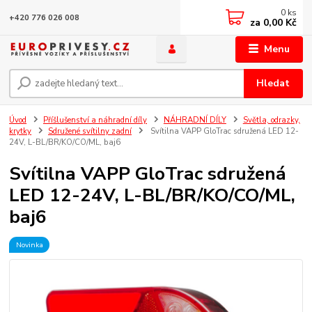
0
ks
+420 776 026 008
za
0,00 Kč
Menu
Hledat
Úvod
Příšlušenství a náhradní díly
NÁHRADNÍ DÍLY
Světla, odrazky,
krytky
Sdružené svítilny zadní
Svítilna VAPP GloTrac sdružená LED 12-
24V, L-BL/BR/KO/CO/ML, baj6
Svítilna VAPP GloTrac sdružená
LED 12-24V, L-BL/BR/KO/CO/ML,
baj6
Novinka