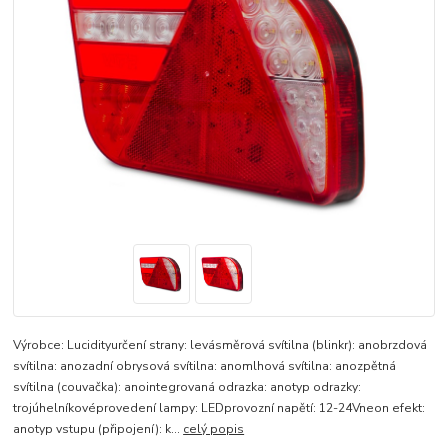
Výrobce: Lucidityurčení strany: levásměrová svítilna (blinkr): anobrzdová
svítilna: anozadní obrysová svítilna: anomlhová svítilna: anozpětná
svítilna (couvačka): anointegrovaná odrazka: anotyp odrazky:
trojúhelníkovéprovedení lampy: LEDprovozní napětí: 12-24Vneon efekt:
anotyp vstupu (připojení): k...
celý popis