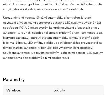
náročné provozu typickém pro nákladní přívěsy, přepravníků automobilů,
strojů nebo zvířat - zhlédněte naše video z testů odolnosti.
Upozornění: některé starší tažné automobily s kontrolou žárovek
osvětlení přívěsu neumí detekovat současné LED svítilny s výrazně nižší
spotřebou. POKUD nelze systém kontroly osvětlení přenastavit prim v
automobilu, je v naší nabídce k dispozici přídavný prvek - tzv. kontrolbox,
který pro zastaralý kontrolní systém automobilu simuluje stejný odběr,
jako mají žárovky. LED svítilny s nízkou spotřebou tak lze provozovat i za
těmito staršími automobily, bohužel bez výhody snížení spotřeby.
Současné automobily s továrního tažnými zařízeními detekují LED svítilny
automaticky a bez problémů s nimi spolupracují.
Parametry
Výrobce
Lucidity