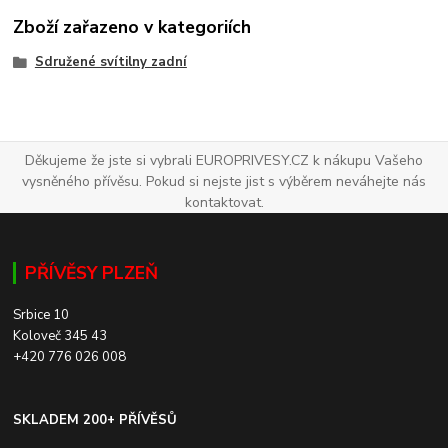
Zboží zařazeno v kategoriích
Sdružené svítilny zadní
Děkujeme že jste si vybrali EUROPRIVESY.CZ k nákupu Vašeho
vysněného přívěsu. Pokud si nejste jist s výběrem neváhejte nás
kontaktovat.
PŘÍVĚSY PLZEŇ
Srbice 10
Koloveč 345 43
+420 776 026 008
SKLADEM 200+ PŘÍVĚSŮ