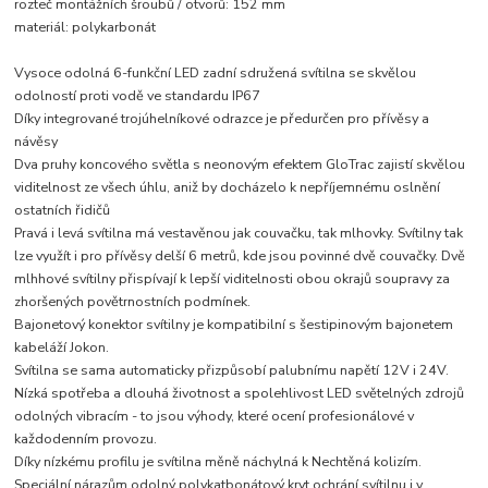
rozteč montážních šroubů / otvorů: 152 mm
materiál: polykarbonát
Vysoce odolná 6-funkční LED zadní sdružená svítilna se skvělou
odolností proti vodě ve standardu IP67
Díky integrované trojúhelníkové odrazce je předurčen pro přívěsy a
návěsy
Dva pruhy koncového světla s neonovým efektem GloTrac zajistí skvělou
viditelnost ze všech úhlu, aniž by docházelo k nepříjemnému oslnění
ostatních řidičů
Pravá i levá svítilna má vestavěnou jak couvačku, tak mlhovky. Svítilny tak
lze využít i pro přívěsy delší 6 metrů, kde jsou povinné dvě couvačky. Dvě
mlhhové svítilny přispívají k lepší viditelnosti obou okrajů soupravy za
zhoršených povětrnostních podmínek.
Bajonetový konektor svítilny je kompatibilní s šestipinovým bajonetem
kabeláží Jokon.
Svítilna se sama automaticky přizpůsobí palubnímu napětí 12V i 24V.
Nízká spotřeba a dlouhá životnost a spolehlivost LED světelných zdrojů
odolných vibracím - to jsou výhody, které ocení profesionálové v
každodenním provozu.
Díky nízkému profilu je svítilna měně náchylná k Nechtěná kolizím.
Speciální nárazům odolný polykatbonátový kryt ochrání svítilnu i v