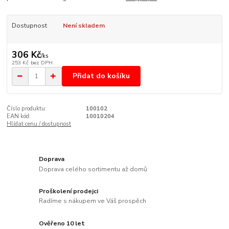
Dostupnost
Není skladem
306 Kč
/
ks
253 Kč
bez DPH
Přidat do košíku
Číslo produktu:
100102
EAN kód:
10010204
Hlídat cenu / dostupnost
Doprava
Doprava celého sortimentu až domů
Proškolení prodejci
Radíme s nákupem ve Váš prospěch
Ověřeno 10 let