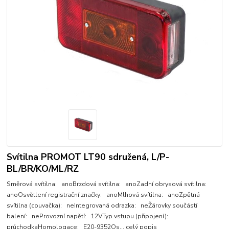
Svítilna PROMOT LT90 sdružená, L/P-
BL/BR/KO/ML/RZ
Směrová svítilna: anoBrzdová svítilna: anoZadní obrysová svítilna:
anoOsvětlení registrační značky: anoMlhová svítilna: anoZpětná
svítilna (couvačka): neIntegrovaná odrazka: neŽárovky součástí
balení: neProvozní napětí: 12VTyp vstupu (připojení):
průchodkaHomologace: E20-9352Os...
celý popis