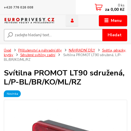
0
ks
+420 776 026 008
za
0,00 Kč
Menu
Hledat
Úvod
Příšlušenství a náhradní díly
NÁHRADNÍ DÍLY
Světla, odrazky,
krytky
Sdružené svítilny zadní
Svítilna PROMOT LT90 sdružená, L/P-
BL/BR/KO/ML/RZ
Svítilna PROMOT LT90 sdružená,
L/P-BL/BR/KO/ML/RZ
Novinka