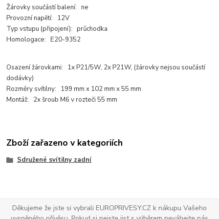
Žárovky součástí balení: ne
Provozní napětí: 12V
Typ vstupu (připojení): průchodka
Homologace: E20-9352
Osazení žárovkami: 1x P21/5W, 2x P21W, (žárovky nejsou součástí
dodávky)
Rozměry svítilny: 199 mm x 102 mm x 55 mm
Montáž: 2x šroub M6 v rozteči 55 mm
Zboží zařazeno v kategoriích
Sdružené svítilny zadní
Děkujeme že jste si vybrali EUROPRIVESY.CZ k nákupu Vašeho
vysněného přívěsu. Pokud si nejste jist s výběrem neváhejte nás