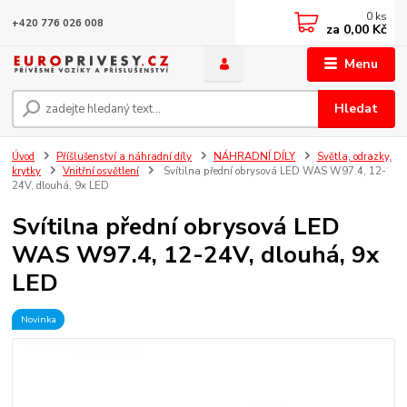
0
ks
+420 776 026 008
za
0,00 Kč
Menu
Hledat
Úvod
Příšlušenství a náhradní díly
NÁHRADNÍ DÍLY
Světla, odrazky,
krytky
Vnitřní osvětlení
Svítilna přední obrysová LED WAS W97.4, 12-
24V, dlouhá, 9x LED
Svítilna přední obrysová LED
WAS W97.4, 12-24V, dlouhá, 9x
LED
Novinka