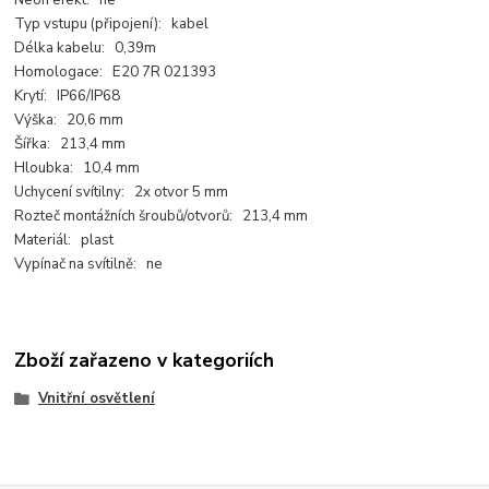
Neon efekt: ne
Typ vstupu (připojení): kabel
Délka kabelu: 0,39m
Homologace: E20 7R 021393
Krytí: IP66/IP68
Výška: 20,6 mm
Šířka: 213,4 mm
Hloubka: 10,4 mm
Uchycení svítilny: 2x otvor 5 mm
Rozteč montážních šroubů/otvorů: 213,4 mm
Materiál: plast
Vypínač na svítilně: ne
Zboží zařazeno v kategoriích
Vnitřní osvětlení