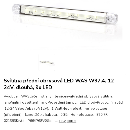
Svítilna přední obrysová LED WAS W97.4, 12-
24V, dlouhá, 9x LED
Výrobce: WASUrčení strany: levá/praváPřední obrysová svítilna:
anoVnitřní osvětlení: anoProvedení lampy: LED diodyProvozní napětí:
12-24 VSpotřeba (při 12V): 1 WattNeon efekt: neTyp vstupu
(připojení): kabelDélka kabelu: 0,39mHomologace: E20 7R
021393Krytí: IP66/IP68Výška: ...
celý popis