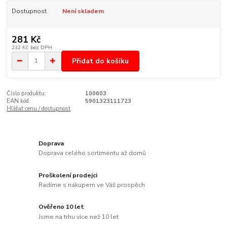
Dostupnost
Není skladem
281 Kč
232 Kč
bez DPH
Přidat do košíku
Číslo produktu:
100603
EAN kód:
5901323111723
Hlídat cenu / dostupnost
Doprava
Doprava celého sortimentu až domů
Proškolení prodejci
Radíme s nákupem ve Váš prospěch
Ověřeno 10 let
Jsme na trhu více než 10 let