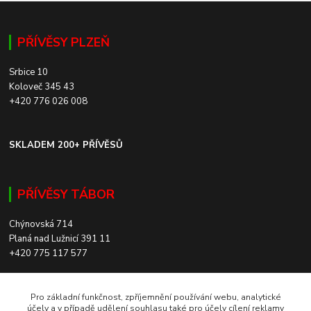
PŘÍVĚSY PLZEŇ
Srbice 10
Koloveč 345 43
+420 776 026 008
SKLADEM 200+ PŘÍVĚSŮ
PŘÍVĚSY TÁBOR
Chýnovská 714
Planá nad Lužnicí 391 11
+420 775 117 577
SKLADEM 200+ PŘÍVĚSŮ
Pro základní funkčnost, zpříjemnění používání webu, analytické
účely a v případě udělení souhlasu také pro účely cílení reklamy