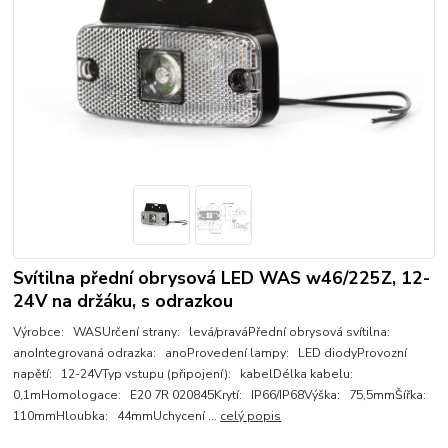
Svítilna přední obrysová LED WAS w46/225Z, 12-
24V na držáku, s odrazkou
Výrobce: WASUrčení strany: levá/praváPřední obrysová svítilna:
anoIntegrovaná odrazka: anoProvedení lampy: LED diodyProvozní
napětí: 12-24VTyp vstupu (připojení): kabelDélka kabelu:
0,1mHomologace: E20 7R 020845Krytí: IP66/IP68Výška: 75,5mmŠířka:
110mmHloubka: 44mmUchycení ...
celý popis