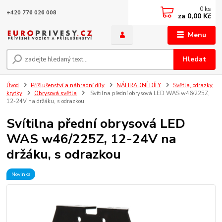
0
ks
+420 776 026 008
za
0,00 Kč
Menu
Hledat
Úvod
Příšlušenství a náhradní díly
NÁHRADNÍ DÍLY
Světla, odrazky,
krytky
Obrysová světla
Svítilna přední obrysová LED WAS w46/225Z,
12-24V na držáku, s odrazkou
Svítilna přední obrysová LED
WAS w46/225Z, 12-24V na
držáku, s odrazkou
Novinka