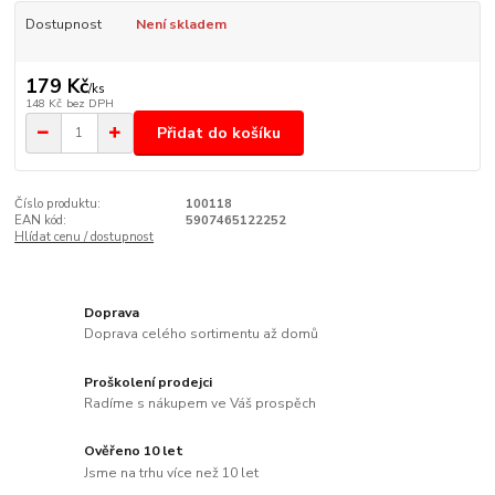
Dostupnost
Není skladem
179 Kč
/
ks
148 Kč
bez DPH
Přidat do košíku
Číslo produktu:
100118
EAN kód:
5907465122252
Hlídat cenu / dostupnost
Doprava
Doprava celého sortimentu až domů
Proškolení prodejci
Radíme s nákupem ve Váš prospěch
Ověřeno 10 let
Jsme na trhu více než 10 let