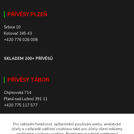
PŘÍVĚSY PLZEŇ
Srbice 10
Koloveč 345 43
+420 776 026 008
SKLADEM 200+ PŘÍVĚSŮ
PŘÍVĚSY TÁBOR
Chýnovská 714
Planá nad Lužnicí 391 11
+420 775 117 577
SKLADEM 200+ PŘÍVĚSŮ
Pro základní funkčnost, zpříjemnění používání webu, analytické
účely a v případě udělení souhlasu také pro účely cílení reklamy
využíváme soubory cookies. Nastavení vlastních preferencí