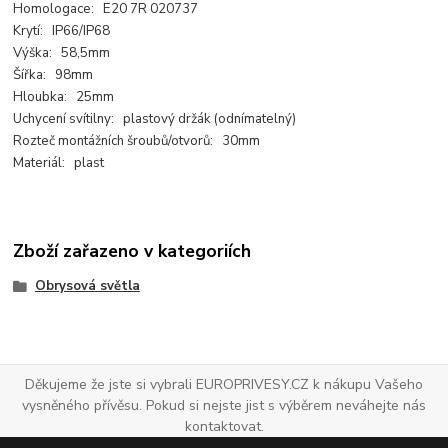
Homologace: E20 7R 020737
Krytí: IP66/IP68
Výška: 58,5mm
Šířka: 98mm
Hloubka: 25mm
Uchycení svítilny: plastový držák (odnímatelný)
Rozteč montážních šroubů/otvorů: 30mm
Materiál: plast
Zboží zařazeno v kategoriích
Obrysová světla
Děkujeme že jste si vybrali EUROPRIVESY.CZ k nákupu Vašeho
vysněného přívěsu. Pokud si nejste jist s výběrem neváhejte nás
kontaktovat.