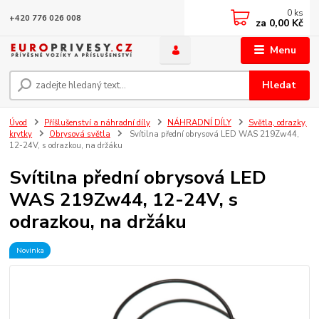
0
ks
+420 776 026 008
za
0,00 Kč
Menu
Hledat
Úvod
Příšlušenství a náhradní díly
NÁHRADNÍ DÍLY
Světla, odrazky,
krytky
Obrysová světla
Svítilna přední obrysová LED WAS 219Zw44,
12-24V, s odrazkou, na držáku
Svítilna přední obrysová LED
WAS 219Zw44, 12-24V, s
odrazkou, na držáku
Novinka