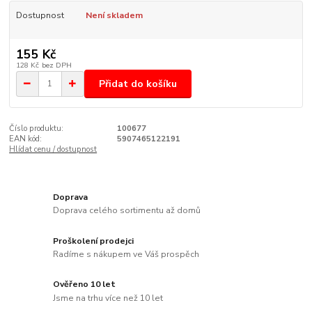
Dostupnost
Není skladem
155 Kč
128 Kč
bez DPH
Přidat do košíku
Číslo produktu:
100677
EAN kód:
5907465122191
Hlídat cenu / dostupnost
Doprava
Doprava celého sortimentu až domů
Proškolení prodejci
Radíme s nákupem ve Váš prospěch
Ověřeno 10 let
Jsme na trhu více než 10 let