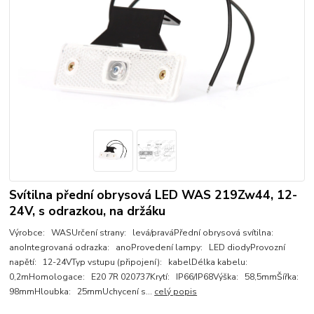
Svítilna přední obrysová LED WAS 219Zw44, 12-
24V, s odrazkou, na držáku
Výrobce: WASUrčení strany: levá/praváPřední obrysová svítilna:
anoIntegrovaná odrazka: anoProvedení lampy: LED diodyProvozní
napětí: 12-24VTyp vstupu (připojení): kabelDélka kabelu:
0,2mHomologace: E20 7R 020737Krytí: IP66/IP68Výška: 58,5mmŠířka:
98mmHloubka: 25mmUchycení s...
celý popis