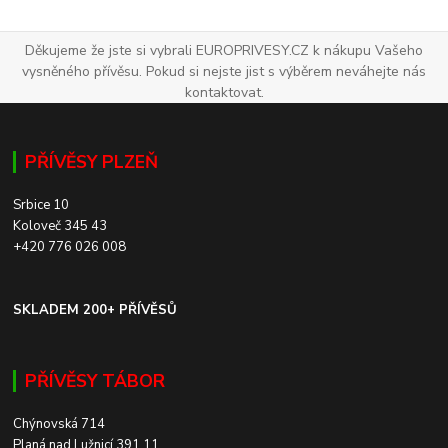
Děkujeme že jste si vybrali EUROPRIVESY.CZ k nákupu Vašeho
vysněného přívěsu. Pokud si nejste jist s výběrem neváhejte nás
kontaktovat.
PŘÍVĚSY PLZEŇ
Srbice 10
Koloveč 345 43
+420 776 026 008
SKLADEM 200+ PŘÍVĚSŮ
PŘÍVĚSY TÁBOR
Chýnovská 714
Planá nad Lužnicí 391 11