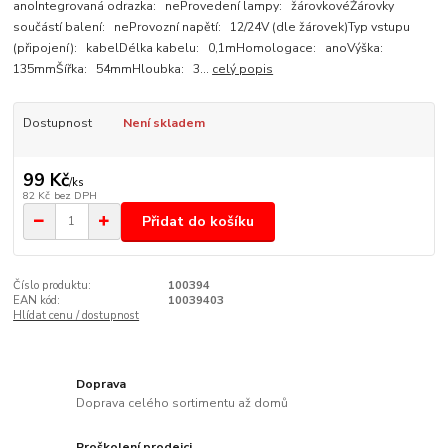
anoIntegrovaná odrazka: neProvedení lampy: žárovkovéŽárovky
součástí balení: neProvozní napětí: 12/24V (dle žárovek)Typ vstupu
(připojení): kabelDélka kabelu: 0,1mHomologace: anoVýška:
135mmŠířka: 54mmHloubka: 3...
celý popis
Dostupnost
Není skladem
99 Kč
/
ks
82 Kč
bez DPH
Přidat do košíku
Číslo produktu:
100394
EAN kód:
10039403
Hlídat cenu / dostupnost
Doprava
Doprava celého sortimentu až domů
Proškolení prodejci