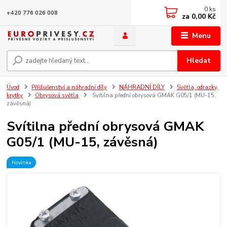
0
ks
+420 776 026 008
za
0,00 Kč
Menu
Hledat
Úvod
Příšlušenství a náhradní díly
NÁHRADNÍ DÍLY
Světla, odrazky,
krytky
Obrysová světla
Svítilna přední obrysová GMAK G05/1 (MU-15,
závěsná)
Svítilna přední obrysová GMAK
G05/1 (MU-15, závěsná)
Novinka