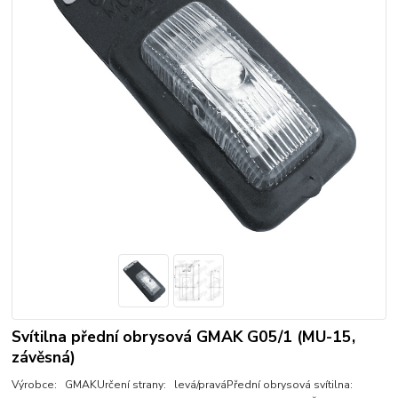
Svítilna přední obrysová GMAK G05/1 (MU-15,
závěsná)
Výrobce: GMAKUrčení strany: levá/praváPřední obrysová svítilna: