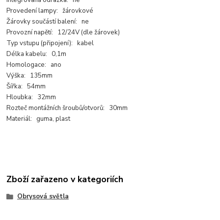
Integrovaná odrazka: ne
Provedení lampy: žárovkové
Žárovky součástí balení: ne
Provozní napětí: 12/24V (dle žárovek)
Typ vstupu (připojení): kabel
Délka kabelu: 0,1m
Homologace: ano
Výška: 135mm
Šířka: 54mm
Hloubka: 32mm
Rozteč montážních šroubů/otvorů: 30mm
Materiál: guma, plast
Zboží zařazeno v kategoriích
Obrysová světla