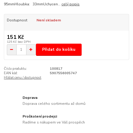
95mmHloubka: 33mmUchycen...
celý popis
Dostupnost
Není skladem
151 Kč
125 Kč
bez DPH
Přidat do košíku
Číslo produktu:
100817
EAN kód:
5907556005747
Hlídat cenu / dostupnost
Doprava
Doprava celého sortimentu až domů
Proškolení prodejci
Radíme s nákupem ve Váš prospěch