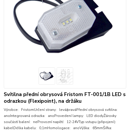
Svítilna přední obrysová Fristom FT-001/1B LED s
odrazkou (Flexipoint), na držáku
Výrobce: FristomUrčení strany: levá/praváPřední obrysová svítilna:
anoIntegrovaná odrazka: anoProvedení lampy: LED diodyŽárovky
součástí balení: neProvozní napětí: 12-24VTyp vstupu (připojení):
kabelDélka kabelu: 0,1mHomologace: anoVýška: 65mmŠířka: