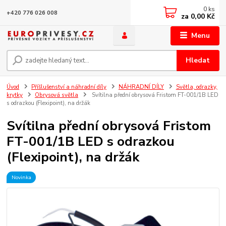
0
ks
+420 776 026 008
za
0,00 Kč
Menu
Hledat
Úvod
Příšlušenství a náhradní díly
NÁHRADNÍ DÍLY
Světla, odrazky,
krytky
Obrysová světla
Svítilna přední obrysová Fristom FT-001/1B LED
s odrazkou (Flexipoint), na držák
Svítilna přední obrysová Fristom
FT-001/1B LED s odrazkou
(Flexipoint), na držák
Novinka