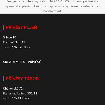
Děkujeme že jste si vybrali EUROPRIVESY.CZ k nákupu Vašeho
vysněného přívěsu. Pokud si nejste jist s výběrem neváhejte nás
kontaktovat.
PŘÍVĚSY PLZEŇ
Srbice 10
Koloveč 345 43
+420 776 026 008
SKLADEM 200+ PŘÍVĚSŮ
PŘÍVĚSY TÁBOR
Chýnovská 714
Planá nad Lužnicí 391 11
+420 775 117 577