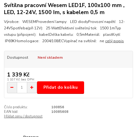
Svítilna pracovní Wesem LED1F, 100x100 mm ,
LED, 12-24V, 1500 Im, s kabelem 0,5 m
Výrobce: WESEMProvedení lampy: LED diodyProvozní napětí: 12-
24VSpotřeba(při 12V): 25 WattEfektivní světelný tok: 1500 1mTyp
vstupu (připojení): kabelDélka kabelu: 0,5mMateriál: plastKrytí:
IP69KHomologace: 2004/108/ECVypínač na svítilně: ne
celý popis
Dostupnost
Není skladem
1 339 Kč
1 107 Kč
bez DPH
Přidat do košíku
Číslo produktu:
100856
EAN kód:
10085608
Hlídat cenu / dostupnost