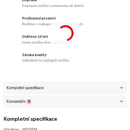
Doprava
Doprava celého sortimentu až domů
Proškolení prodejci
Radíme s nákupem ve Váš prospěch
Ověřeno 10 let
Jsme na trhu více než 10 let
Záruka kvality
Vybíráme to nejlepší na trhu
Kompletní specifikace
Komentáře
0
Kompletní specifikace
Výrobce: WESEM