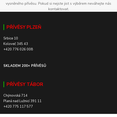
vysněného přívěsu. Pokud si nejste jist s výběrem neváhejte nás
kontaktovat.
PŘÍVĚSY PLZEŇ
Srbice 10
Koloveč 345 43
+420 776 026 008
SKLADEM 200+ PŘÍVĚSŮ
PŘÍVĚSY TÁBOR
Chýnovská 714
Planá nad Lužnicí 391 11
+420 775 117 577