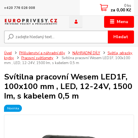
0
ks
+420 776 026 008
za
0,00 Kč
Menu
Hledat
Úvod
Příšlušenství a náhradní díly
NÁHRADNÍ DÍLY
Světla, odrazky,
krytky
Pracovní světlomety
Svítilna pracovní Wesem LED1F, 100x100
mm , LED, 12-24V, 1500 Im, s kabelem 0,5 m
Svítilna pracovní Wesem LED1F,
100x100 mm , LED, 12-24V, 1500
Im, s kabelem 0,5 m
Novinka