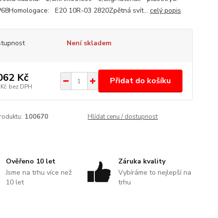
P68Homologace: E20 10R-03 2820Zpětná svít...
celý popis
tupnost
Není skladem
062 Kč
Přidat do košíku
 Kč
bez DPH
roduktu:
100670
Hlídat cenu / dostupnost
Ověřeno 10 let
Záruka kvality
Jsme na trhu více než
Vybíráme to nejlepší na
10 let
trhu