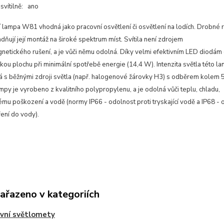
svítilně: ano
í lampa W81 vhodná jako pracovní osvětlení či osvětlení na lodích. Drobné
ňují její montáž na široké spektrum míst. Svítila není zdrojem
netického rušení, a je vůči němu odolná. Díky velmi efektivním LED diodám
lkou plochu při minimální spotřebě energie (14,4 W). Intenzita světla této la
á s běžnými zdroji světla (např. halogenové žárovky H3) s odběrem kolem 
py je vyrobeno z kvalitního polypropylenu, a je odolná vůči teplu, chladu,
mu poškození a vodě (normy IP66 - odolnost proti tryskající vodě a IP68 - 
ení do vody).
zařazeno v kategoriích
vní světlomety