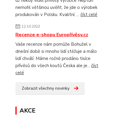
už někdy viděl přívěsy výrobce Neptun
nemohl většinou uvěřit, že jde o výrobek
produkován v Polsku. Kvalitní, ...
číst celé
12.10.2022
Recenze e-shopu Europřívěsy.cz
Vaše recenze nám pomůže Bohužel v
dnešní době si mnoho lidí stěžuje a málo
lidí chválí. Máme ročně prodáno tisíce
přívěsů do všech koutů Česka ale je...
číst
celé
Zobrazit všechny novinky
AKCE