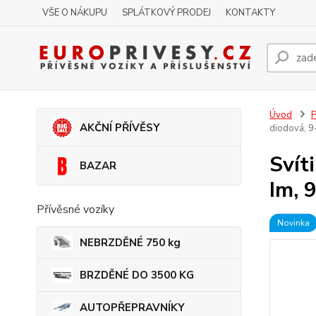
VŠE O NÁKUPU
SPLÁTKOVÝ PRODEJ
KONTAKTY
Úvod
P
AKČNÍ PŘÍVĚSY
diodová, 9
Svít
BAZAR
Im, 
Přívěsné vozíky
Novinka
NEBRZDĚNÉ 750 kg
BRZDĚNÉ DO 3500 KG
AUTOPŘEPRAVNÍKY