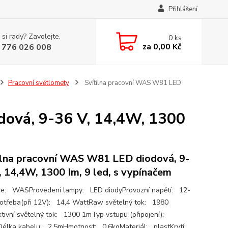
Přihlášení
 si rady? Zavolejte.
0
ks
za
0,00 Kč
 776 026 008
Pracovní světlomety
Svítilna pracovní WAS W81 LED
dová, 9-36 V, 14,4W, 1300
ilna pracovní WAS W81 LED diodová, 9-
, 14,4W, 1300 Im, 9 led, s vypínačem
e: WASProvedení lampy: LED diodyProvozní napětí: 12-
třeba(při 12V): 14,4 WattRaw světelný tok: 1980
tivní světelný tok: 1300 1mTyp vstupu (připojení):
élka kabelu: 2,5mHmotnost: 0,6kgMateriál: plastKrytí: