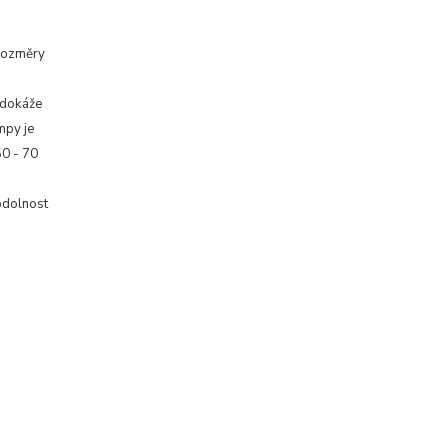
 rozměry
 dokáže
mpy je
50 - 70
odolnost