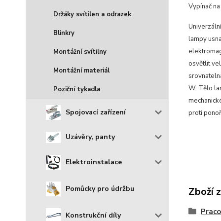
Vypínač na 
Držáky svítilen a odrazek
Univerzáln
Blinkry
lampy usnad
elektromag
Montážní svítilny
osvětlit ve
Montážní materiál
srovnateln
W. Tělo lam
Poziční tykadla
mechanické
Spojovací zařízení
proti ponoř
Uzávěry, panty
Elektroinstalace
Pomůcky pro údržbu
Zboží 
Praco
Konstrukční díly