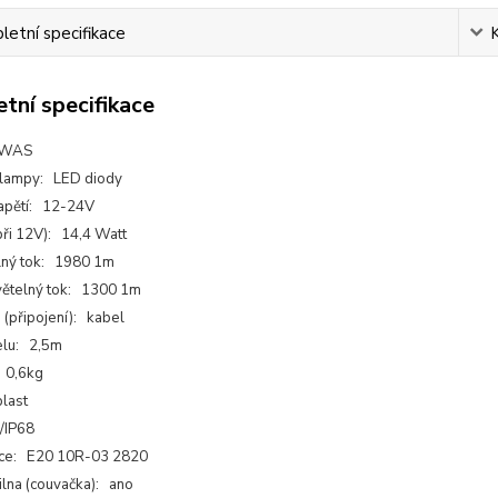
etní specifikace
tní specifikace
 WAS
 lampy: LED diody
apětí: 12-24V
ři 12V): 14,4 Watt
lný tok: 1980 1m
světelný tok: 1300 1m
 (připojení): kabel
elu: 2,5m
 0,6kg
plast
6/IP68
ce: E20 10R-03 2820
ilna (couvačka): ano