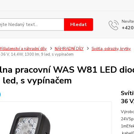
Nevíte
Hledat
+420
říšlušenství a náhradní díly
NÁHRADNÍ DÍLY
Světla, odrazky, krytky
-36 V, 14,4W, 1300 Im, 9 led, s vypínačem
ilna pracovní WAS W81 LED dio
9 led, s vypínačem
Svít
36 V
Výrobc
24VSpo
1mEfek
kabelD