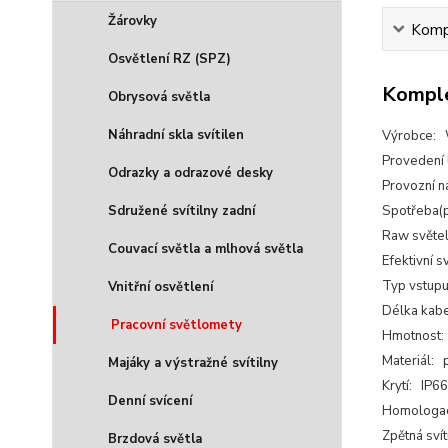
Žárovky
Kompl
Osvětlení RZ (SPZ)
Komple
Obrysová světla
Náhradní skla svítilen
Výrobce:
Provedení
Odrazky a odrazové desky
Provozní n
Sdružené svítilny zadní
Spotřeba(p
Raw světe
Couvací světla a mlhová světla
Efektivní 
Typ vstupu
Vnitřní osvětlení
Délka kab
Pracovní světlomety
Hmotnost:
Materiál: 
Majáky a výstražné svítilny
Krytí: IP6
Denní svícení
Homologa
Zpětná svít
Brzdová světla