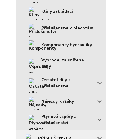
Klíny zakládací
Příslušenství k plachtám
Komponenty hydrauliky
Výprodej za snížené
ceny
Ostatní díly a
příslušenství
Nájezdy, držáky
Plynové vzpěry a
příslušenství
PŘÍSLUŠENSTVÍ