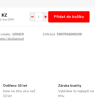
 Kč
Přidat do košíku
Kč
bez DPH
roduktu:
100429
EAN kód:
5907556000209
cenu / dostupnost
Ověřeno 10 let
Záruka kvality
Jsme na trhu více než
Vybíráme to nejlepší na
10 let
trhu