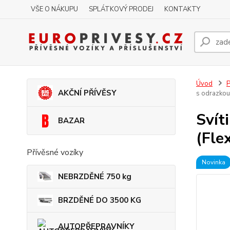
VŠE O NÁKUPU
SPLÁTKOVÝ PRODEJ
KONTAKTY
Úvod
P
AKČNÍ PŘÍVĚSY
s odrazkou 
Svít
BAZAR
(Fle
Přívěsné vozíky
Novinka
NEBRZDĚNÉ 750 kg
BRZDĚNÉ DO 3500 KG
AUTOPŘEPRAVNÍKY