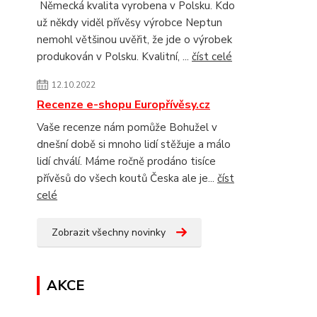
Německá kvalita vyrobena v Polsku. Kdo
už někdy viděl přívěsy výrobce Neptun
nemohl většinou uvěřit, že jde o výrobek
produkován v Polsku. Kvalitní, ...
číst celé
12.10.2022
Recenze e-shopu Europřívěsy.cz
Vaše recenze nám pomůže Bohužel v
dnešní době si mnoho lidí stěžuje a málo
lidí chválí. Máme ročně prodáno tisíce
přívěsů do všech koutů Česka ale je...
číst
celé
Zobrazit všechny novinky
AKCE