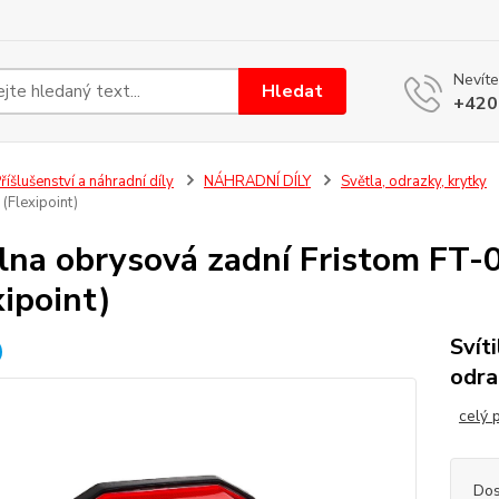
Nevíte
Hledat
+420
říšlušenství a náhradní díly
NÁHRADNÍ DÍLY
Světla, odrazky, krytky
(Flexipoint)
ilna obrysová zadní Fristom FT-
xipoint)
Svít
odra
celý 
Dos