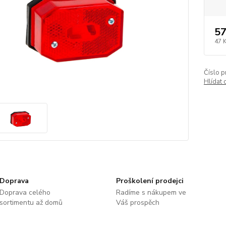
57
47 
Číslo p
Hlídat 
Doprava
Proškolení prodejci
Doprava celého
Radíme s nákupem ve
sortimentu až domů
Váš prospěch