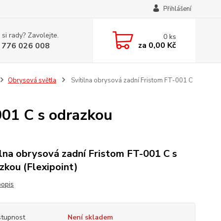
Přihlášení
 si rady? Zavolejte.
0
ks
za
0,00 Kč
 776 026 008
Obrysová světla
Svítilna obrysová zadní Fristom FT-001 C
001 C s odrazkou
ilna obrysová zadní Fristom FT-001 C s
zkou (Flexipoint)
popis
tupnost
Není skladem