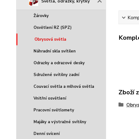
Světla, odrazky, krytky
Žárovky
Kompl
Osvětlení RZ (SPZ)
Komple
Obrysová světla
Náhradní skla svítilen
Odrazky a odrazové desky
Sdružené svítilny zadní
Couvací světla a mlhová světla
Zboží 
Vnitřní osvětlení
Obrys
Pracovní světlomety
Majáky a výstražné svítilny
Denní svícení