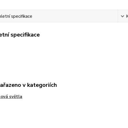
etní specifikace
tní specifikace
zařazeno v kategoriích
ová světla