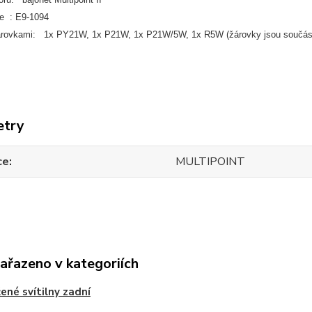
e : E9-1094
árovkami: 1x PY21W, 1x P21W, 1x P21W/5W, 1x R5W (žárovky jsou součás
etry
ce
MULTIPOINT
zařazeno v kategoriích
ené svítilny zadní