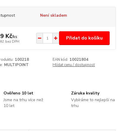
tupnost
Není skladem
9 Kč
/
ks
Přidat do košíku
 Kč
bez DPH
roduktu:
100218
EAN kód:
10021804
e:
MULTIPOINT
Hlídat cenu / dostupnost
Ověřeno 10 let
Záruka kvality
Jsme na trhu více než
Vybíráme to nejlepší na
10 let
trhu