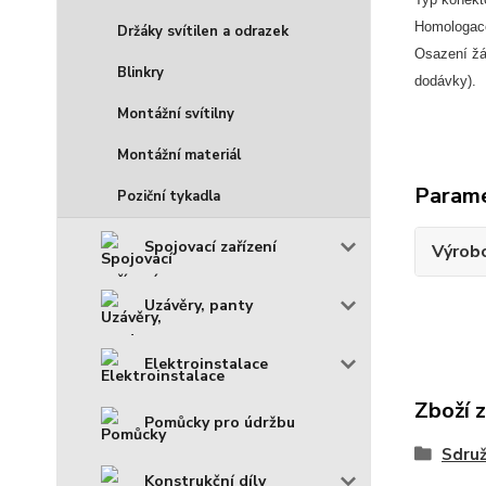
Homologac
Držáky svítilen a odrazek
Osazení ž
Blinkry
dodávky).
Montážní svítilny
Montážní materiál
Param
Poziční tykadla
Spojovací zařízení
Výrob
Uzávěry, panty
Elektroinstalace
Zboží 
Pomůcky pro údržbu
Sdruž
Konstrukční díly