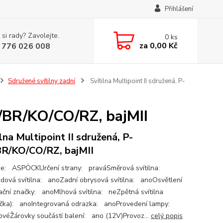
Přihlášení
 si rady? Zavolejte.
0
ks
za
0,00 Kč
 776 026 008
Sdružené svítilny zadní
Svítilna Multipoint II sdružená, P-
L/BR/KO/CO/RZ, bajMII
ilna Multipoint II sdružená, P-
R/KO/CO/RZ, bajMII
e: ASPÖCKUrčení strany: praváSměrová svítilna:
dová svítilna: anoZadní obrysová svítilna: anoOsvětlení
rační značky: anoMlhová svítilna: neZpětná svítilna
čka): anoIntegrovaná odrazka: anoProvedení lampy:
ovéŽárovky součástí balení: ano (12V)Provoz...
celý popis