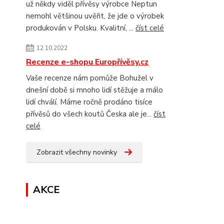
už někdy viděl přívěsy výrobce Neptun
nemohl většinou uvěřit, že jde o výrobek
produkován v Polsku. Kvalitní, ...
číst celé
12.10.2022
Recenze e-shopu Europřívěsy.cz
Vaše recenze nám pomůže Bohužel v
dnešní době si mnoho lidí stěžuje a málo
lidí chválí. Máme ročně prodáno tisíce
přívěsů do všech koutů Česka ale je...
číst
celé
Zobrazit všechny novinky
AKCE