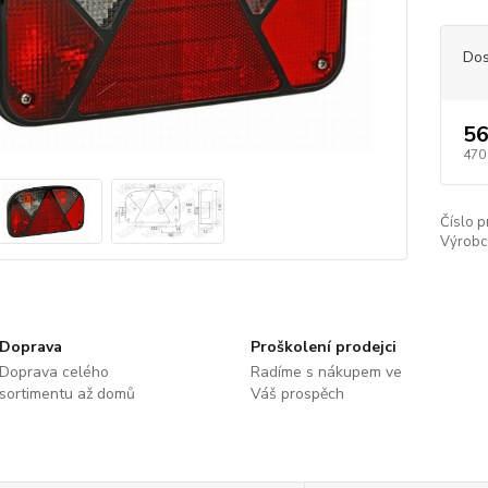
Dos
56
470
Číslo p
Výrobc
Doprava
Proškolení prodejci
Doprava celého
Radíme s nákupem ve
sortimentu až domů
Váš prospěch