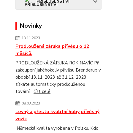
PŘÍSLUŠENSTVÍ
Novinky
13.11.2023
Prodloužená záruka přívěsu o 12
měsíců.
PRODLOUŽENÁ ZÁRUKA ROK NAVÍC Při
zakoupení jakéhokoliv přívěsu Brenderup v
období 13.11. 2023 až 31.12. 2023
získáte automaticky prodlouženou
tovární...
číst celé
08.03.2023
Levný a přesto kvalitní hoby přívěsný
vozík
Německá kvalita vyrobena v Polsku. Kdo