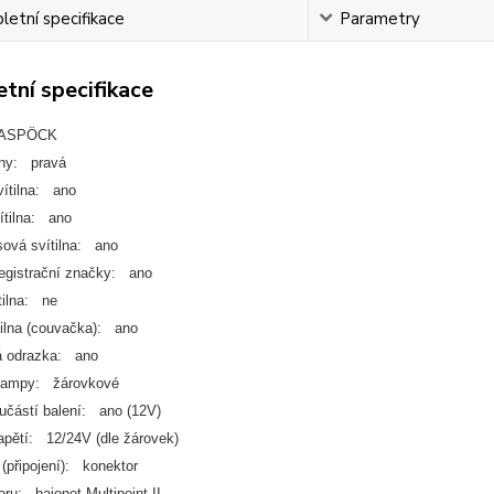
etní specifikace
Parametry
tní specifikace
 ASPÖCK
any: pravá
ítilna: ano
ítilna: ano
sová svítilna: ano
registrační značky: ano
tilna: ne
tilna (couvačka): ano
á odrazka: ano
 lampy: žárovkové
učástí balení: ano (12V)
apětí: 12/24V (dle žárovek)
(připojení): konektor
ru: bajonet Multipoint II