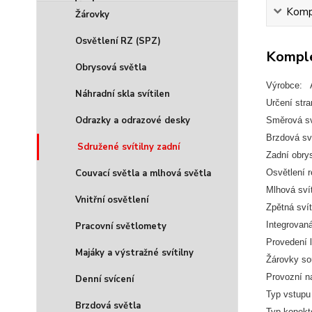
Kompl
Žárovky
Osvětlení RZ (SPZ)
Komple
Obrysová světla
Výrobce:
Náhradní skla svítilen
Určení str
Odrazky a odrazové desky
Směrová sv
Brzdová sv
Sdružené svítilny zadní
Zadní obry
Couvací světla a mlhová světla
Osvětlení 
Mlhová sví
Vnitřní osvětlení
Zpětná sví
Integrovan
Pracovní světlomety
Provedení
Majáky a výstražné svítilny
Žárovky so
Provozní n
Denní svícení
Typ vstupu 
Brzdová světla
Typ konekto