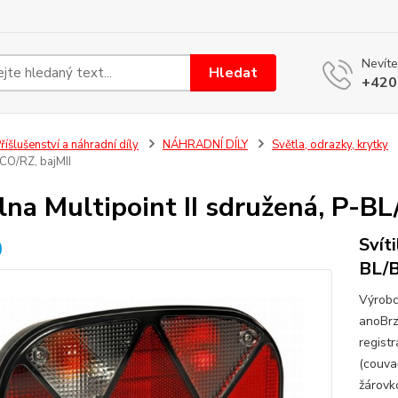
Nevíte
Hledat
+420
říšlušenství a náhradní díly
NÁHRADNÍ DÍLY
Světla, odrazky, krytky
CO/RZ, bajMII
ilna Multipoint II sdružená, P-B
Svít
BL/B
Výrobc
anoBrz
regist
(couva
žárovk