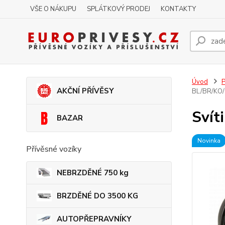
VŠE O NÁKUPU
SPLÁTKOVÝ PRODEJ
KONTAKTY
Úvod
P
AKČNÍ PŘÍVĚSY
BL/BR/KO/
Svít
BAZAR
Novinka
Přívěsné vozíky
NEBRZDĚNÉ 750 kg
BRZDĚNÉ DO 3500 KG
AUTOPŘEPRAVNÍKY