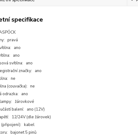
tní specifikace
 ASPÖCK
any: pravá
ítilna: ano
ítilna: ano
sová svítilna: ano
registrační značky: ano
tilna: ne
ilna (couvačka): ne
á odrazka: ano
 lampy: žárovkové
učástí balení: ano (12V)
apětí: 12/24V (dle žárovek)
 (připojení): kabel
oru: bajonet 5 pinů