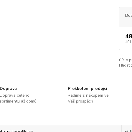
Dos
48
401
Číslo p
Hlídat 
Doprava
Proškolení prodejci
Doprava celého
Radíme s nákupem ve
sortimentu až domů
Váš prospěch
etní specifikace