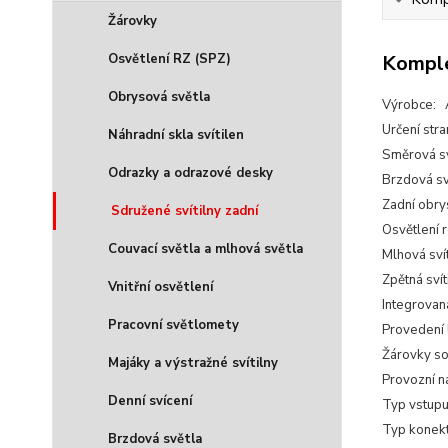
Žárovky
Osvětlení RZ (SPZ)
Komple
Obrysová světla
Výrobce:
Určení str
Náhradní skla svítilen
Směrová sv
Odrazky a odrazové desky
Brzdová sv
Zadní obry
Sdružené svítilny zadní
Osvětlení 
Couvací světla a mlhová světla
Mlhová sví
Zpětná svít
Vnitřní osvětlení
Integrovan
Pracovní světlomety
Provedení
Žárovky so
Majáky a výstražné svítilny
Provozní n
Denní svícení
Typ vstupu
Typ konekt
Brzdová světla