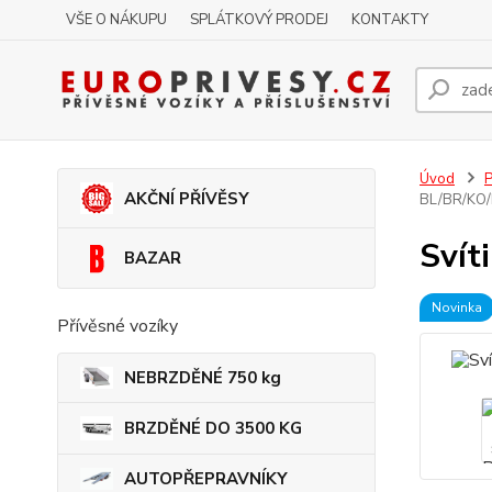
VŠE O NÁKUPU
SPLÁTKOVÝ PRODEJ
KONTAKTY
Úvod
P
AKČNÍ PŘÍVĚSY
BL/BR/KO/
Svít
BAZAR
Novinka
Přívěsné vozíky
NEBRZDĚNÉ 750 kg
BRZDĚNÉ DO 3500 KG
AUTOPŘEPRAVNÍKY