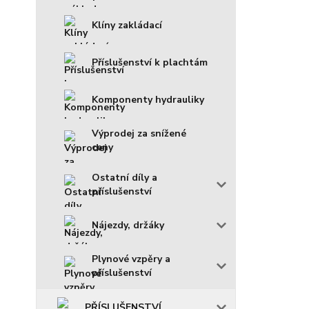
Klíny zakládací
Příslušenství k plachtám
Komponenty hydrauliky
Výprodej za snížené
ceny
Ostatní díly a
příslušenství
Nájezdy, držáky
Plynové vzpěry a
příslušenství
PŘÍSLUŠENSTVÍ