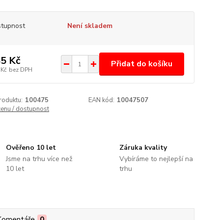
tupnost
Není skladem
5 Kč
Přidat do košíku
 Kč
bez DPH
roduktu:
100475
EAN kód:
10047507
cenu / dostupnost
Ověřeno 10 let
Záruka kvality
Jsme na trhu více než
Vybíráme to nejlepší na
10 let
trhu
Komentáře
0