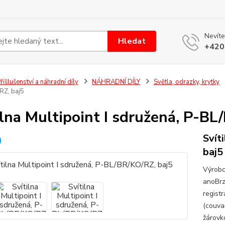
Nevíte
Hledat
+420
říšlušenství a náhradní díly
NÁHRADNÍ DÍLY
Světla, odrazky, krytky
RZ, baj5
ilna Multipoint I sdružená, P-BL
Svít
baj5
Výrobc
anoBrz
regist
(couva
žárovk