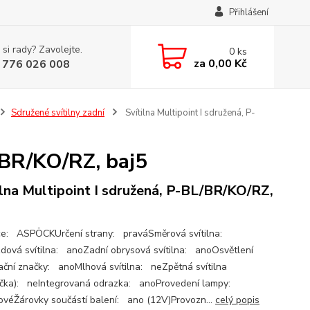
Přihlášení
 si rady? Zavolejte.
0
ks
za
0,00 Kč
 776 026 008
Sdružené svítilny zadní
Svítilna Multipoint I sdružená, P-
/BR/KO/RZ, baj5
ilna Multipoint I sdružená, P-BL/BR/KO/RZ,
e: ASPÖCKUrčení strany: praváSměrová svítilna:
dová svítilna: anoZadní obrysová svítilna: anoOsvětlení
rační značky: anoMlhová svítilna: neZpětná svítilna
čka): neIntegrovaná odrazka: anoProvedení lampy:
ovéŽárovky součástí balení: ano (12V)Provozn...
celý popis