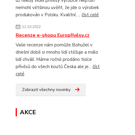
už někdy viděl přívěsy výrobce Neptun
nemohl většinou uvěřit, že jde o výrobek
produkován v Polsku. Kvalitní, ...
číst celé
12.10.2022
Recenze e-shopu Europřívěsy.cz
Vaše recenze nám pomůže Bohužel v
dnešní době si mnoho lidí stěžuje a málo
lidí chválí. Máme ročně prodáno tisíce
přívěsů do všech koutů Česka ale je...
číst
celé
Zobrazit všechny novinky
AKCE