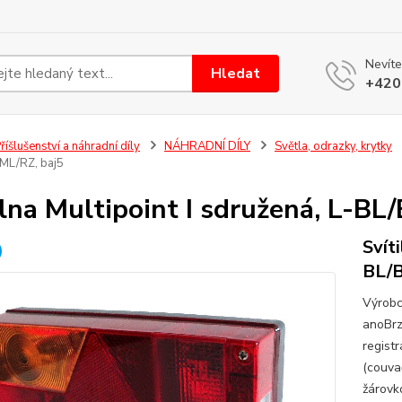
Nevíte
Hledat
+420
říšlušenství a náhradní díly
NÁHRADNÍ DÍLY
Světla, odrazky, krytky
ML/RZ, baj5
ilna Multipoint I sdružená, L-B
Svít
BL/B
Výrobc
anoBrz
regist
(couva
žárovk