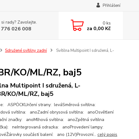
Přihlášení
 si rady? Zavolejte.
0
ks
za
0,00 Kč
 776 026 008
Sdružené svítilny zadní
Svítilna Multipoint I sdružená, L-
L/BR/KO/ML/RZ, baj5
ilna Multipoint I sdružená, L-
R/KO/ML/RZ, baj5
e: ASPÖCKUrčení strany: leváSměrová svítilna:
dová svítilna: anoZadní obrysová svítilna: anoOsvětlení
rační značky: anoMlhová svítilna: anoZpětná svítilna
čka): neIntegrovaná odrazka: anoProvedení lampy:
ovéŽárovky součástí balení: ano (12V)Provozní...
celý popis