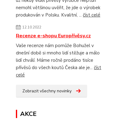
už někdy viděl přívěsy výrobce Neptun
nemohl většinou uvěřit, že jde o výrobek
produkován v Polsku. Kvalitní, ...
číst celé
12.10.2022
Recenze e-shopu Europřívěsy.cz
Vaše recenze nám pomůže Bohužel v
dnešní době si mnoho lidí stěžuje a málo
lidí chválí. Máme ročně prodáno tisíce
přívěsů do všech koutů Česka ale je...
číst
celé
Zobrazit všechny novinky
AKCE