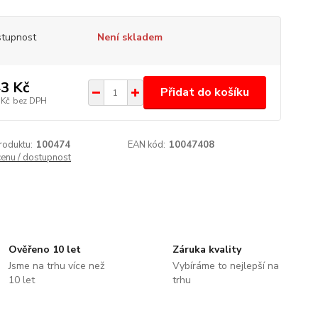
tupnost
Není skladem
3 Kč
Přidat do košíku
 Kč
bez DPH
roduktu:
100474
EAN kód:
10047408
cenu / dostupnost
Ověřeno 10 let
Záruka kvality
Jsme na trhu více než
Vybíráme to nejlepší na
10 let
trhu