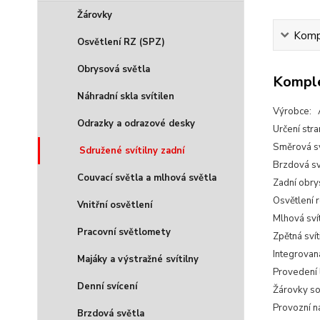
Žárovky
Kompl
Osvětlení RZ (SPZ)
Obrysová světla
Komple
Náhradní skla svítilen
Výrobce:
Odrazky a odrazové desky
Určení stra
Směrová sv
Sdružené svítilny zadní
Brzdová sv
Couvací světla a mlhová světla
Zadní obry
Osvětlení 
Vnitřní osvětlení
Mlhová sví
Pracovní světlomety
Zpětná svít
Integrovan
Majáky a výstražné svítilny
Provedení
Denní svícení
Žárovky so
Provozní n
Brzdová světla