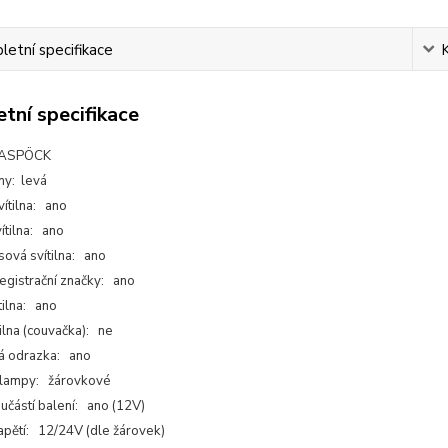
etní specifikace
tní specifikace
 ASPÖCK
ny: levá
ítilna: ano
ítilna: ano
sová svítilna: ano
registrační značky: ano
tilna: ano
ilna (couvačka): ne
á odrazka: ano
 lampy: žárovkové
učástí balení: ano (12V)
apětí: 12/24V (dle žárovek)