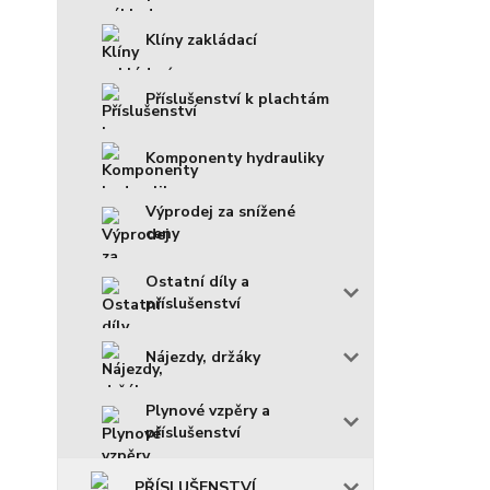
Klíny zakládací
Příslušenství k plachtám
Komponenty hydrauliky
Výprodej za snížené
ceny
Ostatní díly a
příslušenství
Nájezdy, držáky
Plynové vzpěry a
příslušenství
PŘÍSLUŠENSTVÍ