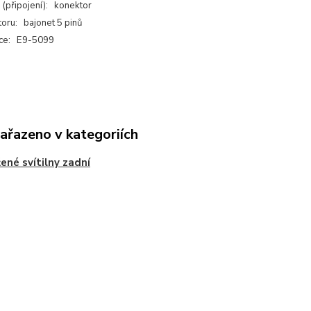
 (připojení): konektor
oru: bajonet 5 pinů
ce: E9-5099
zařazeno v kategoriích
ené svítilny zadní