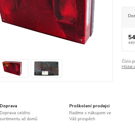
Dos
54
449
Číslo p
Hlídat 
Doprava
Proškolení prodejci
Doprava celého
Radíme s nákupem ve
sortimentu až domů
Váš prospěch