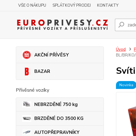
VŠE O NÁKUPU
SPLÁTKOVÝ PRODEJ
KONTAKTY
Úvod
P
AKČNÍ PŘÍVĚSY
BL/BR/KO/
Svít
BAZAR
Novinka
Přívěsné vozíky
NEBRZDĚNÉ 750 kg
BRZDĚNÉ DO 3500 KG
AUTOPŘEPRAVNÍKY