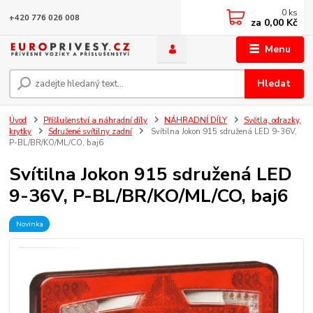
0
ks
+420 776 026 008
za
0,00 Kč
Menu
Hledat
Úvod
Příšlušenství a náhradní díly
NÁHRADNÍ DÍLY
Světla, odrazky,
krytky
Sdružené svítilny zadní
Svítilna Jokon 915 sdružená LED 9-36V,
P-BL/BR/KO/ML/CO, baj6
Svítilna Jokon 915 sdružená LED
9-36V, P-BL/BR/KO/ML/CO, baj6
Novinka