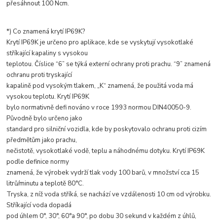
přesáhnout 100 Ncm.
*) Co znamená krytí IP69K?
Krytí IP69K je určeno pro aplikace, kde se vyskytují vysokotlaké
stříkající kapaliny s vysokou
teplotou. Číslice “6” se týká externí ochrany proti prachu. “9” znamená
ochranu proti tryskající
kapalině pod vysokým tlakem, „K“ znamená, že použitá voda má
vysokou teplotu. Krytí IP69K
bylo normativně defi nováno v roce 1993 normou DIN40050-9.
Původně bylo určeno jako
standard pro silniční vozidla, kde by poskytovalo ochranu proti cizím
předmětům jako prachu,
nečistotě, vysokotlaké vodě, teplu a náhodnému dotyku. Krytí IP69K
podle definice normy
znamená, že výrobek vydrží tlak vody 100 barů, v množství cca 15
litrů/minutu a teplotě 80°C.
Tryska, z níž voda stříká, se nachází ve vzdálenosti 10 cm od výrobku.
Stříkající voda dopadá
pod úhlem 0°, 30°, 60°a 90°, po dobu 30 sekund v každém z úhlů,