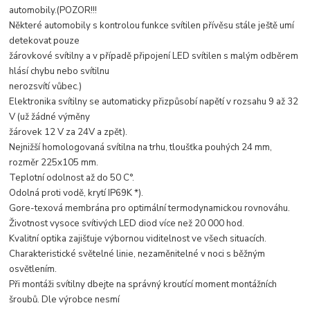
automobily.(POZOR!!!
Některé automobily s kontrolou funkce svítilen přívěsu stále ještě umí
detekovat pouze
žárovkové svítilny a v případě připojení LED svítilen s malým odběrem
hlásí chybu nebo svítilnu
nerozsvítí vůbec.)
Elektronika svítilny se automaticky přizpůsobí napětí v rozsahu 9 až 32
V (už žádné výměny
žárovek 12 V za 24V a zpět).
Nejnižší homologovaná svítilna na trhu, tloušťka pouhých 24 mm,
rozměr 225x105 mm.
Teplotní odolnost až do 50 C°.
Odolná proti vodě, krytí IP69K *).
Gore-texová membrána pro optimální termodynamickou rovnováhu.
Životnost vysoce svítivých LED diod více než 20 000 hod.
Kvalitní optika zajišťuje výbornou viditelnost ve všech situacích.
Charakteristické světelné linie, nezaměnitelné v noci s běžným
osvětlením.
Při montáži svítilny dbejte na správný kroutící moment montážních
šroubů. Dle výrobce nesmí