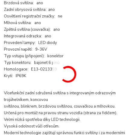
Brzdová svítilna: ano
Zadní obrysová svítilna: ano
Osvětlení registrační značky: ne
Mlhová svítilna: ano
Zpětná svítilna (couvačka): ano
Integrovaná odrazka: ano
Provedení lampy: LED diody
Provozní napětí: 9-36V
Typ vstupu (připojení): konektor
Typ konektoru: bajonet 6 pinů
Homologace: E13-0213359
Krytí: IP69K
Vícefunkční zadní sdružená svítilna s integrovaným odrazovým
trojúhelníkem, koncovou
svítilnou, blinkrem, brzdovou svítilnou, couvačkou a mlhovkou.
Určená pro montáž na pravou stranu vozidla (strana za řidičem).
Velmi nízká spotřeba díky LED technologii.
Vysoká odolnost vůči otřesům.
Moderní technologie zajišťují správnou funkci svítilny i za moderními