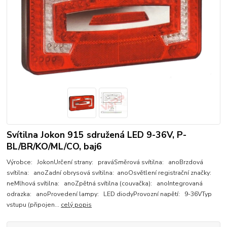
Svítilna Jokon 915 sdružená LED 9-36V, P-
BL/BR/KO/ML/CO, baj6
Výrobce: JokonUrčení strany: praváSměrová svítilna: anoBrzdová
svítilna: anoZadní obrysová svítilna: anoOsvětlení registrační značky:
neMlhová svítilna: anoZpětná svítilna (couvačka): anoIntegrovaná
odrazka: anoProvedení lampy: LED diodyProvozní napětí: 9-36VTyp
vstupu (připojen...
celý popis