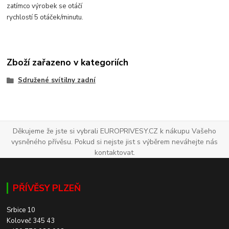
zatímco výrobek se otáčí
rychlostí 5 otáček/minutu.
Zboží zařazeno v kategoriích
Sdružené svítilny zadní
Děkujeme že jste si vybrali EUROPRIVESY.CZ k nákupu Vašeho
vysněného přívěsu. Pokud si nejste jist s výběrem neváhejte nás
kontaktovat.
PŘÍVĚSY PLZEŇ
Srbice 10
Koloveč 345 43