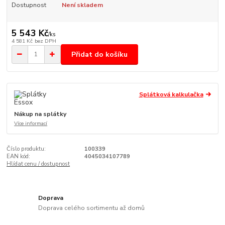
Dostupnost
Není skladem
5 543 Kč
/
ks
4 581 Kč
bez DPH
Přidat do košíku
Splátková kalkulačka
Nákup na splátky
Více informací
Číslo produktu:
100339
EAN kód:
4045034107789
Hlídat cenu / dostupnost
Doprava
Doprava celého sortimentu až domů