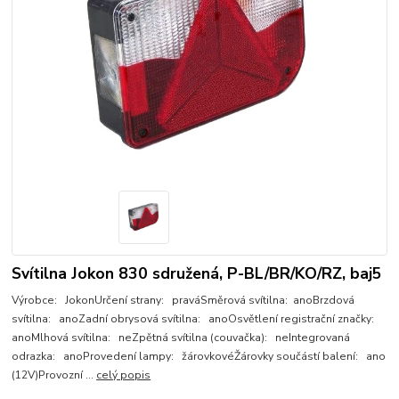
Svítilna Jokon 830 sdružená, P-BL/BR/KO/RZ, baj5
Výrobce: JokonUrčení strany: praváSměrová svítilna: anoBrzdová
svítilna: anoZadní obrysová svítilna: anoOsvětlení registrační značky:
anoMlhová svítilna: neZpětná svítilna (couvačka): neIntegrovaná
odrazka: anoProvedení lampy: žárovkovéŽárovky součástí balení: ano
(12V)Provozní ...
celý popis