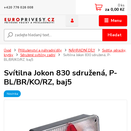
0
ks
+420 776 026 008
za
0,00 Kč
Menu
Hledat
Úvod
Příšlušenství a náhradní díly
NÁHRADNÍ DÍLY
Světla, odrazky,
krytky
Sdružené svítilny zadní
Svítilna Jokon 830 sdružená, P-
BL/BR/KO/RZ, baj5
Svítilna Jokon 830 sdružená, P-
BL/BR/KO/RZ, baj5
Novinka