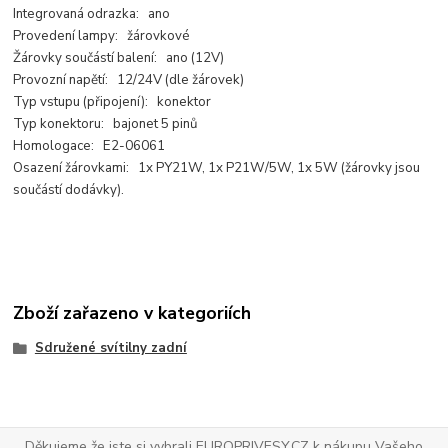
Integrovaná odrazka: ano
Provedení lampy: žárovkové
Žárovky součástí balení: ano (12V)
Provozní napětí: 12/24V (dle žárovek)
Typ vstupu (připojení): konektor
Typ konektoru: bajonet 5 pinů
Homologace: E2-06061
Osazení žárovkami: 1x PY21W, 1x P21W/5W, 1x 5W (žárovky jsou
součástí dodávky).
Zboží zařazeno v kategoriích
Sdružené svítilny zadní
Děkujeme že jste si vybrali EUROPRIVESY.CZ k nákupu Vašeho