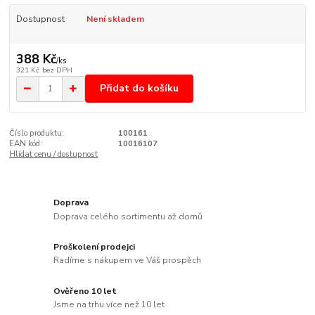
Dostupnost
Není skladem
388 Kč
/
ks
321 Kč
bez DPH
Přidat do košíku
Číslo produktu:
100161
EAN kód:
10016107
Hlídat cenu / dostupnost
Doprava
Doprava celého sortimentu až domů
Proškolení prodejci
Radíme s nákupem ve Váš prospěch
Ověřeno 10 let
Jsme na trhu více než 10 let