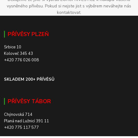
vysněného přívěsu. Pokud si nejste jist s výběrem neváhejte nás
kontaktovat.
PŘÍVĚSY PLZEŇ
Srbice 10
Koloveč 345 43
+420 776 026 008
SKLADEM 200+ PŘÍVĚSŮ
PŘÍVĚSY TÁBOR
Chýnovská 714
Planá nad Lužnicí 391 11
+420 775 117 577