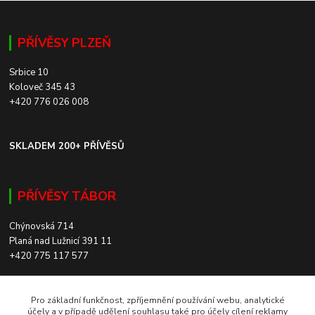
PŘÍVĚSY PLZEŇ
Srbice 10
Koloveč 345 43
+420 776 026 008
SKLADEM 200+ PŘÍVĚSŮ
PŘÍVĚSY TÁBOR
Chýnovská 714
Planá nad Lužnicí 391 11
+420 775 117 577
SKLADEM 200+ PŘÍVĚSŮ
Pro základní funkčnost, zpříjemnění používání webu, analytické
účely a v případě udělení souhlasu také pro účely cílení reklamy