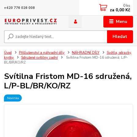
0
ks
+420 776 026 008
za
0,00 Kč
Menu
Hledat
Úvod
Příšlušenství a náhradní díly
NÁHRADNÍ DÍLY
Světla, odrazky,
krytky
Sdružené svítilny zadní
Svítilna Fristom MD-16 sdružená, L/P-
BL/BR/KO/RZ
Svítilna Fristom MD-16 sdružená,
L/P-BL/BR/KO/RZ
Novinka