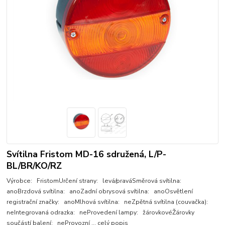
Svítilna Fristom MD-16 sdružená, L/P-
BL/BR/KO/RZ
Výrobce: FristomUrčení strany: levá/praváSměrová svítilna:
anoBrzdová svítilna: anoZadní obrysová svítilna: anoOsvětlení
registrační značky: anoMlhová svítilna: neZpětná svítilna (couvačka):
neIntegrovaná odrazka: neProvedení lampy: žárovkovéŽárovky
součástí balení: neProvozní ...
celý popis