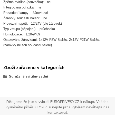
Zpětná svítilna (couvačka): ne
Integrovaná odrazka: ne
Provedení lampy: žárovkové
Žárovky součástí balení: ne
Provozní napětí: 12/24V (dle žárovek)
Typ vstupu (připojení): průchodka
Homologace: E20-9489
Osazováno žárovkami: 1x12V R5W Ba15s, 2x12V P21W Ba15s,
(žárovky nejsou součástí balení).
Zboží zařazeno v kategoriích
Sdružené svítilny zadní
Děkujeme že jste si vybrali EUROPRIVESY.CZ k nákupu Vašeho
vysněného přívěsu. Pokud si nejste jist s výběrem neváhejte nás
kontaktovat.