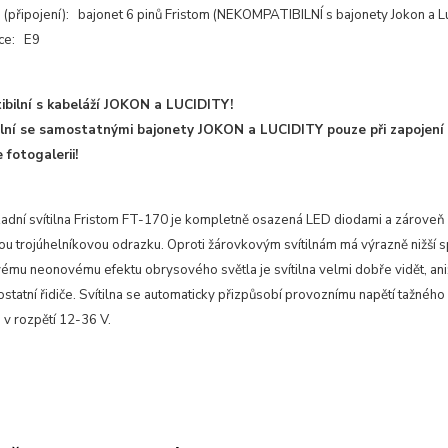
 (připojení): bajonet 6 pinů Fristom (NEKOMPATIBILNÍ s bajonety Jokon a Luc
ce: E9
bilní s kabeláží JOKON a LUCIDITY!
lní se samostatnými bajonety JOKON a LUCIDITY pouze při zapojení
 fotogalerii!
adní svítilna Fristom FT-170 je kompletně osazená LED diodami a zároveň
ou trojúhelníkovou odrazku. Oproti žárovkovým svítilnám má výrazně nižší 
vému neonovému efektu obrysového světla je svítilna velmi dobře vidět, ani
statní řidiče. Svítilna se automaticky přizpůsobí provoznímu napětí tažného
 v rozpětí 12-36 V.