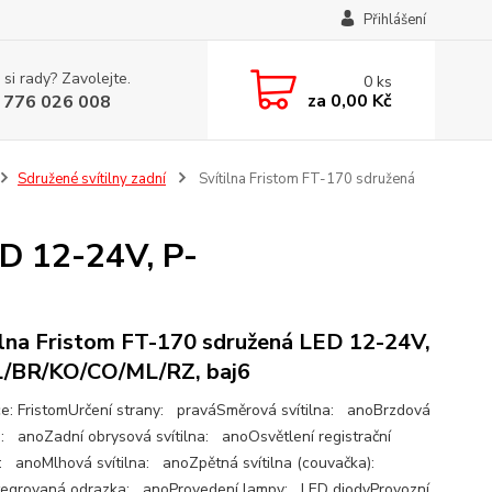
Přihlášení
 si rady? Zavolejte.
0
ks
za
0,00 Kč
 776 026 008
Sdružené svítilny zadní
Svítilna Fristom FT-170 sdružená
ED 12-24V, P-
ilna Fristom FT-170 sdružená LED 12-24V,
/BR/KO/CO/ML/RZ, baj6
e: FristomUrčení strany: praváSměrová svítilna: anoBrzdová
na: anoZadní obrysová svítilna: anoOsvětlení registrační
: anoMlhová svítilna: anoZpětná svítilna (couvačka):
egrovaná odrazka: anoProvedení lampy: LED diodyProvozní