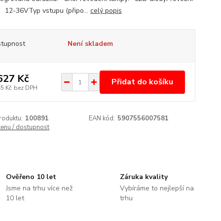
: 12-36VTyp vstupu (připo...
celý popis
tupnost
Není skladem
627 Kč
Přidat do košíku
45 Kč
bez DPH
roduktu:
100891
EAN kód:
5907556007581
cenu / dostupnost
Ověřeno 10 let
Záruka kvality
Jsme na trhu více než
Vybíráme to nejlepší na
10 let
trhu