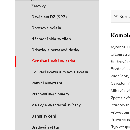
Žárovky
Kompl
Osvětlení RZ (SPZ)
Obrysová světla
Komple
Náhradní skla svítilen
Výrobce: F
Odrazky a odrazové desky
Určení str
Sdružené svítilny zadní
Směrová sv
Brzdová sv
Couvací světla a mlhová světla
Zadní obry
Vnitřní osvětlení
Osvětlení 
Mlhová sví
Pracovní světlomety
Zpětná svít
Majáky a výstražné svítilny
Integrovan
Provedení
Denní svícení
Provozní n
Typ vstupu
Brzdová světla