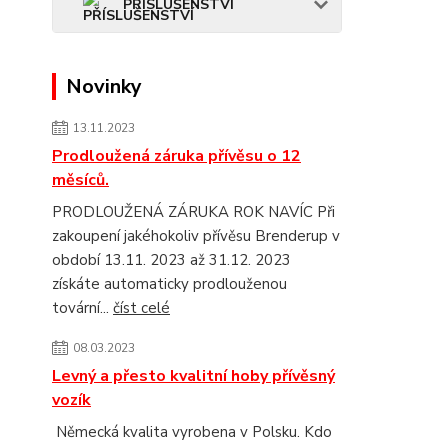
PŘÍSLUŠENSTVÍ
Novinky
13.11.2023
Prodloužená záruka přívěsu o 12
měsíců.
PRODLOUŽENÁ ZÁRUKA ROK NAVÍC Při
zakoupení jakéhokoliv přívěsu Brenderup v
období 13.11. 2023 až 31.12. 2023
získáte automaticky prodlouženou
tovární...
číst celé
08.03.2023
Levný a přesto kvalitní hoby přívěsný
vozík
Německá kvalita vyrobena v Polsku. Kdo