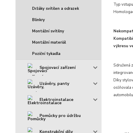
Typ vstupu
Držáky svítilen a odrazek
Homologa
Blinkry
Montážní svítilny
Nekompati
Kompatibi
Montážní materiál
výkresu ve
Poziční tykadla
Sdružená z
Spojovací zařízení
integrovan
Díky stylo
Uzávěry, panty
oslňovala o
automobilu
Elektroinstalace
Pomůcky pro údržbu
Konstrukční díly