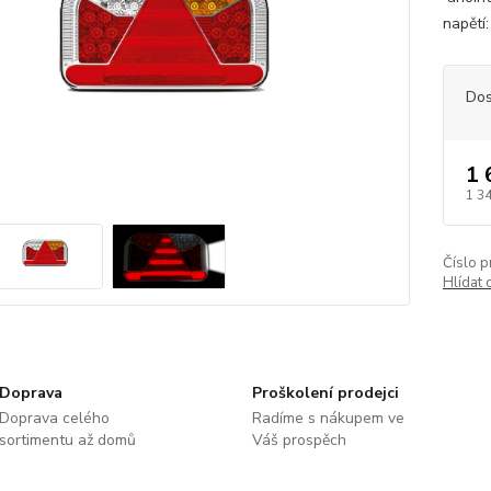
napětí
Dos
1 
1 3
Číslo p
Hlídat 
Doprava
Proškolení prodejci
Doprava celého
Radíme s nákupem ve
sortimentu až domů
Váš prospěch