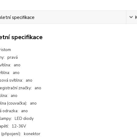
etní specifikace
tní specifikace
ristom
any: pravá
ítilna: ano
ítilna: ano
sová svítilna: ano
registrační značky: ano
tilna: ano
ilna (couvačka): ano
á odrazka: ano
 lampy: LED diody
apětí: 12-36V
 (připojení): konektor