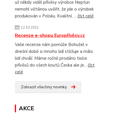
už někdy viděl přívěsy výrobce Neptun
nemohl většinou uvěřit, že jde o výrobek
produkován v Polsku. Kvalitní, ...
číst celé
12.10.2022
Recenze e-shopu Europřívěsy.cz
Vaše recenze nám pomůže Bohužel v
dnešní době si mnoho lidí stěžuje a málo
lidí chválí. Máme ročně prodáno tisíce
přívěsů do všech koutů Česka ale je...
číst
celé
Zobrazit všechny novinky
AKCE