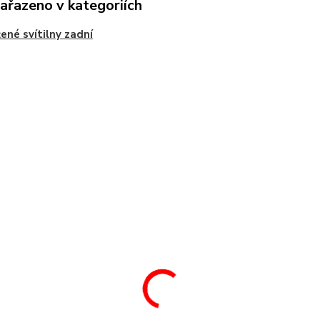
zařazeno v kategoriích
ené svítilny zadní