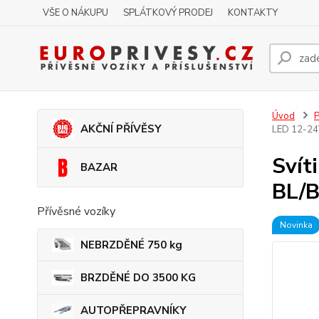
VŠE O NÁKUPU
SPLÁTKOVÝ PRODEJ
KONTAKTY
Úvod
P
AKČNÍ PŘÍVĚSY
LED 12-24
Svít
BAZAR
BL/B
Přívěsné vozíky
Novinka
NEBRZDĚNÉ 750 kg
BRZDĚNÉ DO 3500 KG
AUTOPŘEPRAVNÍKY