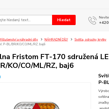
Nevíte
Hledat
+420
říšlušenství a náhradní díly
NÁHRADNÍ DÍLY
Světla, odrazky, krytky
V, P-BL/BR/KO/CO/ML/RZ, baj6
ilna Fristom FT-170 sdružená L
R/KO/CO/ML/RZ, baj6
Svít
P-BL
Výrobc
svítil
značky
anoInt