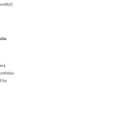
idity!)
 dle
 má
spotřebu.
ž by