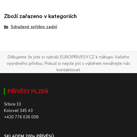
Zboží zařazeno v kategoriích
Sdružené svítilny zadní
Děkujeme že jste si vybrali EUROPRIVESY.CZ k nákupu Vašeho
vysněného přívěsu. Pokud si nejste jist s výběrem neváhejte nás
kontaktovat.
PŘÍVĚSY PLZEŇ
Srbice 10
Koloveč 345 43
+420 776 026 008
SKLADEM 200+ PŘÍVĚSŮ