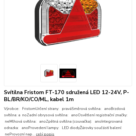
Svítilna Fristom FT-170 sdružená LED 12-24V, P-
BL/BR/KO/CO/ML, kabel 1m
Výrobce: FristomUrčení strany: praváSměrová svítilna: anoBrzdová
svítilna: a noZadní obrysová svítilna: anoOsvětlení registrační značky:
neMlhová svítilna: anoZpětná svítilna (couvačka): anoIntegrovaná
odrazka: anoProvedení lampy: LED diodyŽárovky součástí balení:
neProvozní nap...
celý popis