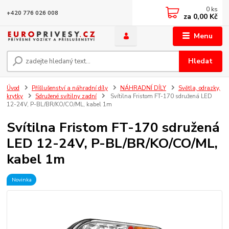
0
ks
+420 776 026 008
za
0,00 Kč
Menu
Hledat
Úvod
Příšlušenství a náhradní díly
NÁHRADNÍ DÍLY
Světla, odrazky,
krytky
Sdružené svítilny zadní
Svítilna Fristom FT-170 sdružená LED
12-24V, P-BL/BR/KO/CO/ML, kabel 1m
Svítilna Fristom FT-170 sdružená
LED 12-24V, P-BL/BR/KO/CO/ML,
kabel 1m
Novinka