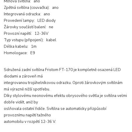
Mlhová svítilna: ano
Zpětná svítilna (couvačka): ano
Integrovaná odrazka: ano
Provedení lampy: LED diody
Žárovky součástí balení: ne
Provozní napětí: 12-36V
Typ vstupu (připojení): kabel
Délka kabelu: 1m
Homologace: E9
Sdružená zadní svítilna Fristom FT-170 je kompletně osazená LED
diodami a zároveň má
integrovanou trojúhelníkovou odrazku. Oproti žárovkovým svítilnám
má výrazně nižší spotřebu.
Díky stylovému neonovému efektu obrysového světla je svítilna velmi
dobře vidět, aniž by
oslňovala ostatní řidiče. Svítilna se automaticky přizpůsobí
provoznímu napětí tažného
automobilu v rozpětí 12-36 V.