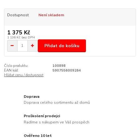
Dostupnost
Není skladem
1 375 Kč
1 136 Kč
bez DPH
Přidat do košíku
Číslo produktu:
100898
EAN kód:
5907556009264
Hlídat cenu / dostupnost
Doprava
Doprava celého sortimentu až domů
Proškolení prodejci
Radíme s nákupem ve Váš prospěch
Ověřeno 10 let