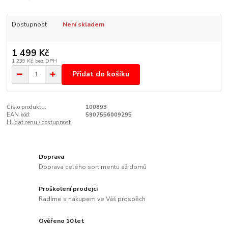
Dostupnost
Není skladem
1 499 Kč
1 239 Kč
bez DPH
Přidat do košíku
Číslo produktu:
100893
EAN kód:
5907556009295
Hlídat cenu / dostupnost
Doprava
Doprava celého sortimentu až domů
Proškolení prodejci
Radíme s nákupem ve Váš prospěch
Ověřeno 10 let