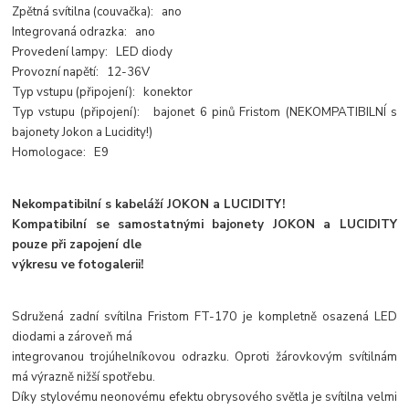
Zpětná svítilna (couvačka): ano
Integrovaná odrazka: ano
Provedení lampy: LED diody
Provozní napětí: 12-36V
Typ vstupu (připojení): konektor
Typ vstupu (připojení): bajonet 6 pinů Fristom (NEKOMPATIBILNÍ s
bajonety Jokon a Lucidity!)
Homologace: E9
Nekompatibilní s kabeláží JOKON a LUCIDITY!
Kompatibilní se samostatnými bajonety JOKON a LUCIDITY
pouze při zapojení dle
výkresu ve fotogalerii!
Sdružená zadní svítilna Fristom FT-170 je kompletně osazená LED
diodami a zároveň má
integrovanou trojúhelníkovou odrazku. Oproti žárovkovým svítilnám
má výrazně nižší spotřebu.
Díky stylovému neonovému efektu obrysového světla je svítilna velmi