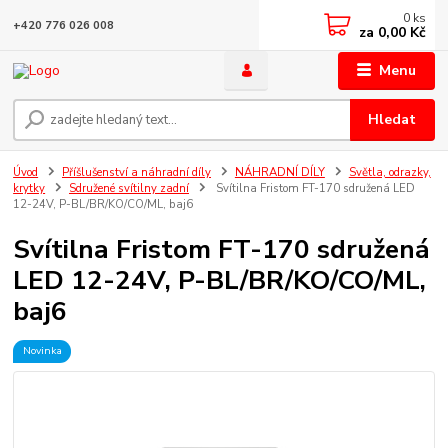
0
ks
+420 776 026 008
za
0,00 Kč
Menu
Hledat
Úvod
Příšlušenství a náhradní díly
NÁHRADNÍ DÍLY
Světla, odrazky,
krytky
Sdružené svítilny zadní
Svítilna Fristom FT-170 sdružená LED
12-24V, P-BL/BR/KO/CO/ML, baj6
Svítilna Fristom FT-170 sdružená
LED 12-24V, P-BL/BR/KO/CO/ML,
baj6
Novinka