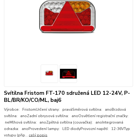
Svítilna Fristom FT-170 sdružená LED 12-24V, P-
BL/BR/KO/CO/ML, baj6
Výrobce: FristomUrčení strany: praváSměrová svítilna: anoBrzdová
svítilna: anoZadní obrysová svítilna: anoOsvětlení registrační značky:
neMlhová svítilna: anoZpětná svítilna (couvačka): anoIntegrovaná
odrazka: anoProvedení lampy: LED diodyProvozní napětí: 12-36VTyp
vstupu (přip...
celý popis